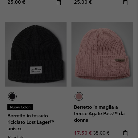
Regular price:
Regular price:
25,00 €
25,00 €
Berretto in maglia a
Nuovi Colori
trecce Agate Pass™ da
Berretto in tessuto
donna
riciclato Lost Lager™
unisex
Sale price:
Regular price:
17,50 €
35,00 €
Riciclato