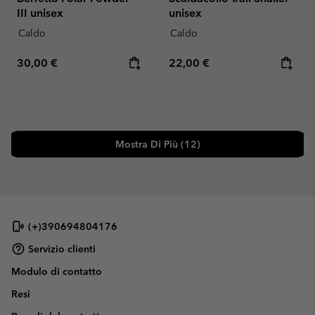
III unisex
unisex
Caldo
Caldo
Regular price:
Regular price:
30,00 €
22,00 €
Mostra Di Più (12)
(+)390694804176
Servizio clienti
Modulo di contatto
Resi