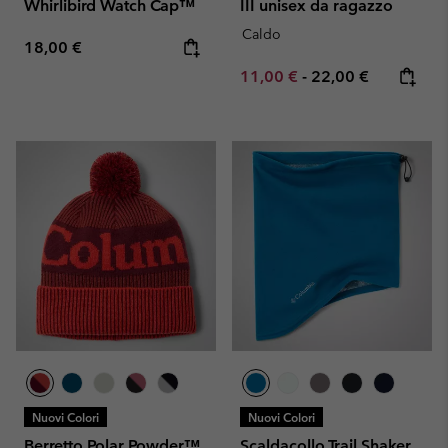
Whirlibird Watch Cap™
III unisex da ragazzo
Caldo
Regular price:
18,00 €
Minimum sale price:
Maximum price:
11,00 €
-
22,00 €
Nuovi Colori
Nuovi Colori
Berretto Polar Powder™
Scaldacollo Trail Shaker