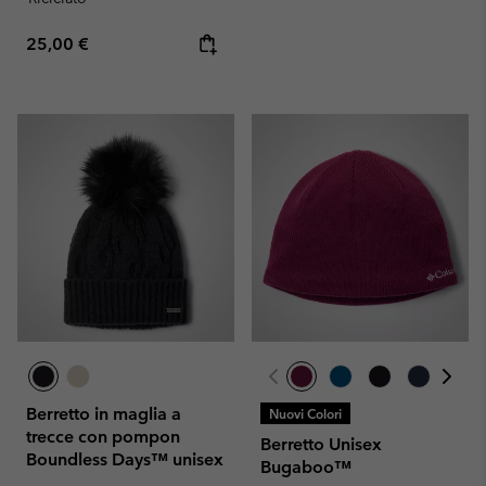
Regular price:
25,00 €
Berretto in maglia a
Nuovi Colori
trecce con pompon
Berretto Unisex
Boundless Days™ unisex
Bugaboo™