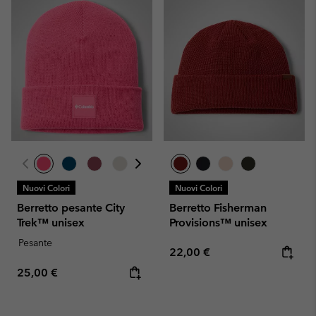
Nuovi Colori
Nuovi Colori
Berretto pesante City
Berretto Fisherman
Trek™ unisex
Provisions™ unisex
Pesante
Regular price:
22,00 €
Regular price:
25,00 €