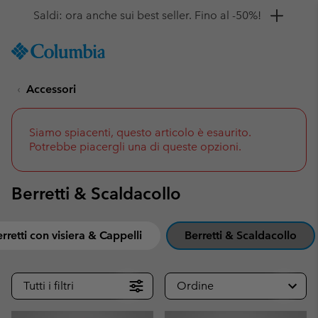
Ottieni il 10% di sconto
SKIP
Columbia
TO
Sportswear
CONTENT
Accessori
SKIP
TO
MAIN
NAV
Siamo spiacenti, questo articolo è esaurito.
Potrebbe piacergli una di queste opzioni.
SKIP
TO
SEARCH
Berretti & Scaldacollo
rretti con visiera & Cappelli
Berretti & Scaldacollo
Tutti i filtri
Ordine