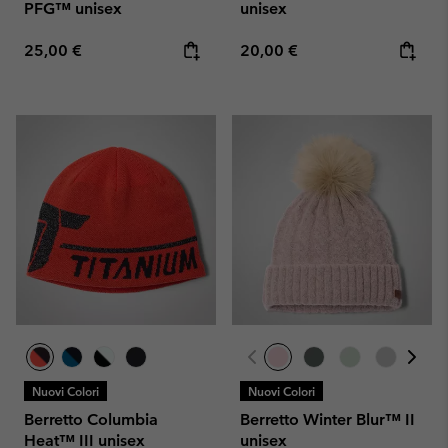
PFG™ unisex
unisex
Regular price:
Regular price:
25,00 €
20,00 €
Nuovi Colori
Nuovi Colori
Berretto Columbia
Berretto Winter Blur™ II
Heat™ III unisex
unisex