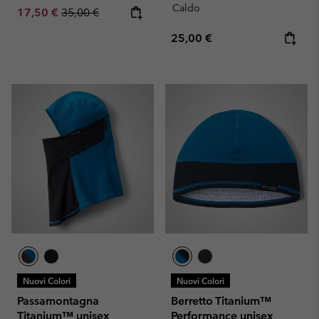
Caldo
Sale price:
Regular price:
17,50 €
35,00 €
Regular price:
25,00 €
Nuovi Colori
Nuovi Colori
Passamontagna
Berretto Titanium™
Titanium™ unisex
Performance unisex