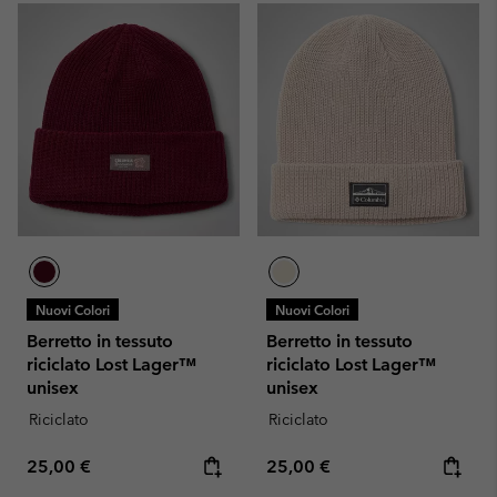
Nuovi Colori
Nuovi Colori
Berretto in tessuto
Berretto in tessuto
riciclato Lost Lager™
riciclato Lost Lager™
unisex
unisex
Riciclato
Riciclato
Regular price:
Regular price:
25,00 €
25,00 €