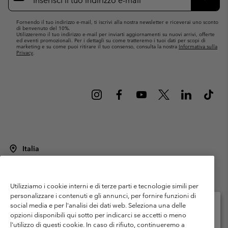
mail
Iscrivit
Fornendo il tuo indirizzo e-mail, ti iscrivi alla nostra newsletter e riceverai uno sconto
di benvenuto del 10%.
Utilizzeremo il tuo indirizzo e-mail per inviarti aggiornamenti su nuovi arrivi, offerte
ed eventi promozionali. Per i dettagli su come tratteremo i tuoi dati per scopi di
marketing e su come puoi ritirare il tuo consenso, consulta la nostra
Informativa sulla
Privacy
.
Italia
©
2026
Columbia Sportswear Italy S.R.L.. Via Feltrina Centro 11/8, 31044
Montebelluna (TV) Italia. Tutti i diritti riservati.
Utilizziamo i cookie interni e di terze parti e tecnologie simili per
Termini di utilizzo
Condizioni Generali di Venditaa
Garanzia
personalizzare i contenuti e gli annunci, per fornire funzioni di
Politica sulla privacy
social media e per l'analisi dei dati web. Seleziona una delle
opzioni disponibili qui sotto per indicarci se accetti o meno
Termini e condizioni del programma di membership
l'utilizzo di questi cookie. In caso di rifiuto, continueremo a
Seleziona il paese di spedizione e la lingua