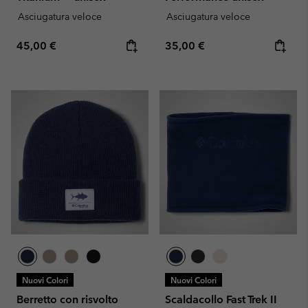
Asciugatura veloce
Asciugatura veloce
Regular price:
Regular price:
45,00 €
35,00 €
Nuovi Colori
Nuovi Colori
Berretto con risvolto
Scaldacollo Fast Trek II