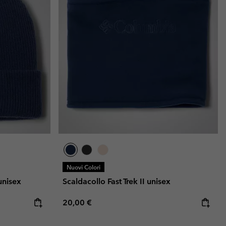
Nuovi Colori
unisex
Scaldacollo Fast Trek II unisex
Regular price:
20,00 €