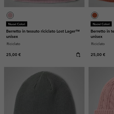
Nuovi Colori
Nuovi Colori
Berretto in tessuto riciclato Lost Lager™
Berretto in t
unisex
unisex
Riciclato
Riciclato
Regular price:
Regular pric
25,00 €
25,00 €