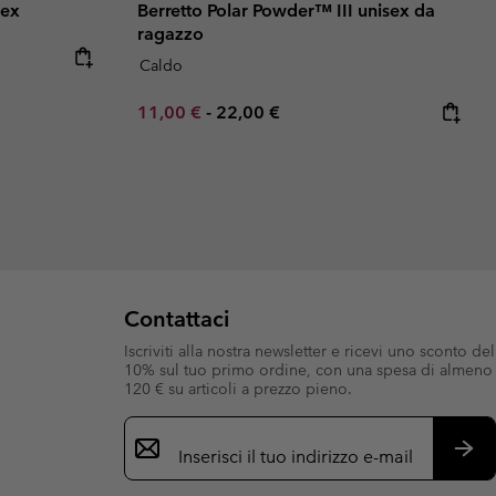
sex
Berretto Polar Powder™ III unisex da
ragazzo
Caldo
Minimum sale price:
Maximum price:
11,00 €
-
22,00 €
Contattaci
Iscriviti alla nostra newsletter e ricevi uno sconto del
10% sul tuo primo ordine, con una spesa di almeno
120 € su articoli a prezzo pieno.
Iscrizione
e-
mail
Iscri