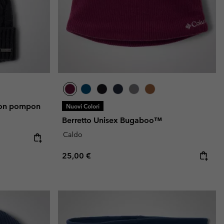
 con pompon
Nuovi Colori
Berretto Unisex Bugaboo™
Caldo
Regular price:
25,00 €