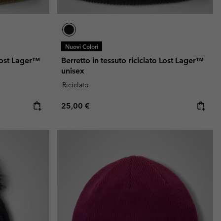
Nuovi Colori
 Lost Lager™
Berretto in tessuto riciclato Lost Lager™
unisex
Riciclato
Regular price:
25,00 €