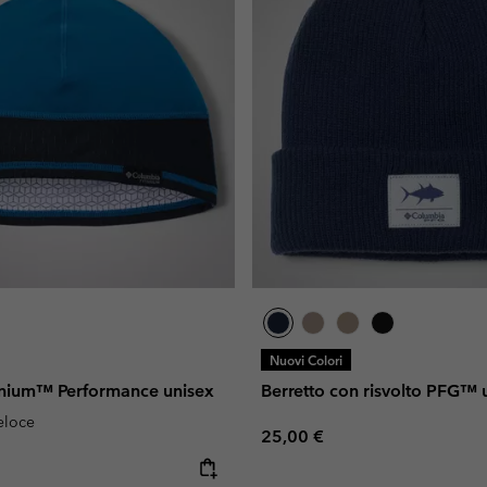
Nuovi Colori
tanium™ Performance unisex
Berretto con risvolto PFG™ 
eloce
Regular price:
25,00 €
e: