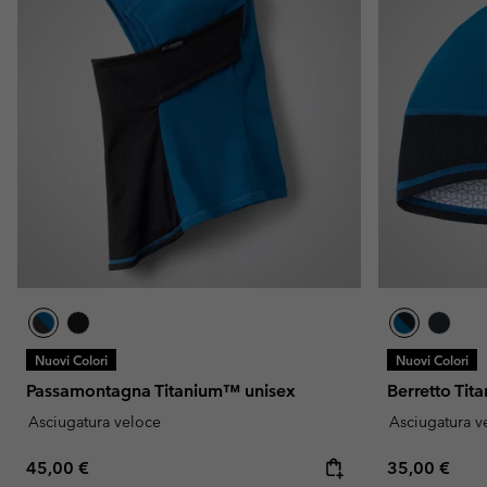
Nuovi Colori
Nuovi Colori
Passamontagna Titanium™ unisex
Berretto Ti
Asciugatura veloce
Asciugatura v
Regular price:
Regular pric
45,00 €
35,00 €