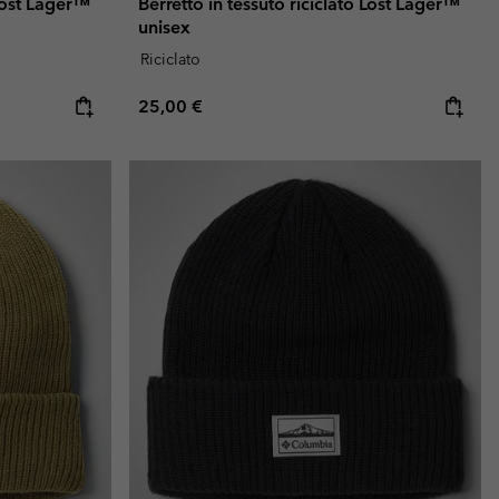
 Lost Lager™
Berretto in tessuto riciclato Lost Lager™
unisex
Riciclato
Regular price:
25,00 €