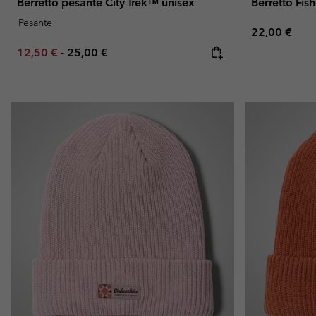
Berretto pesante City Trek™ unisex
Berretto Fis
Pesante
Regular pric
22,00 €
Minimum sale price:
Maximum price:
12,50 €
-
25,00 €