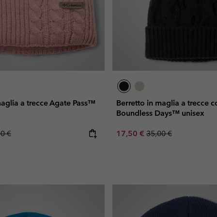
maglia a trecce Agate Pass™
Berretto in maglia a trecce
Boundless Days™ unisex
lar price:
Sale price:
Regular price:
00 €
17,50 €
35,00 €