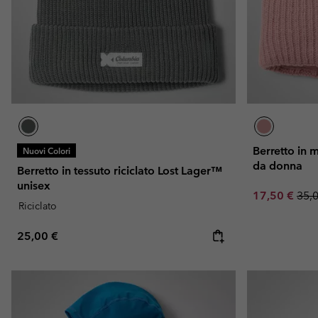
Berretto in 
Nuovi Colori
da donna
Berretto in tessuto riciclato Lost Lager™
unisex
Sale price:
Regu
17,50 €
35,
Riciclato
Regular price:
25,00 €