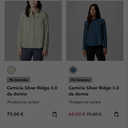
Più Venduto
Più Venduto
Camicia Silver Ridge 3.0
Camicia Silver Ridge 3.0
da donna
da donna
Protezione solare
Protezione solare
Regular price:
Sale price:
Regular price:
75,00 €
60,00 €
75,00 €