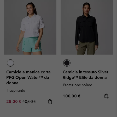
Camicia a manica corta
Camicia in tessuto Silver
PFG Open Water™ da
Ridge™ Elite da donna
donna
Protezione solare
Traspirante
Regular price:
100,00 €
Sale price:
Regular price:
28,00 €
40,00 €