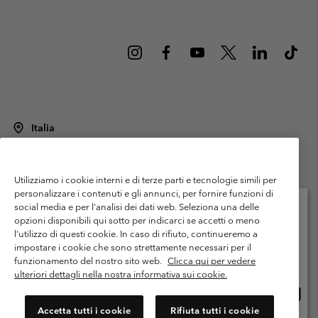
Italia
©
2026
Columbia Sportswear Italy S.R.L.. Via Feltrina Centro 11/8, 31044
Montebelluna (TV) Italia. Tutti i diritti riservati.
Utilizziamo i cookie interni e di terze parti e tecnologie simili per
Termini di utilizzo
Condizioni Generali di Venditaa
Garanzia
personalizzare i contenuti e gli annunci, per fornire funzioni di
Politica sulla privacy
social media e per l'analisi dei dati web. Seleziona una delle
opzioni disponibili qui sotto per indicarci se accetti o meno
Termini e condizioni del programma di membership
l'utilizzo di questi cookie. In caso di rifiuto, continueremo a
Seleziona il paese di spedizione e la lingua
impostare i cookie che sono strettamente necessari per il
Condizioni di utilizzo dei contenuti generati dagli utenti
Impressum
Shopping online disponibile
funzionamento del nostro sito web.
Clicca qui per vedere
Cookies
Public CBCR
ulteriori dettagli nella nostra informativa sui cookie.
Shopp
United States
online
Servizio clienti: Lun. - ven. 9:00 - 13:00 & 14:00- 18:00
Accetta tutti i cookie
Rifiuta tutti i cookie
(+)390694804176