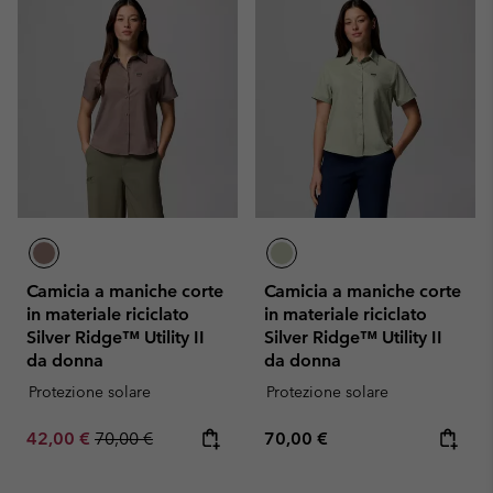
Camicia a maniche corte
Camicia a maniche corte
in materiale riciclato
in materiale riciclato
Silver Ridge™ Utility II
Silver Ridge™ Utility II
da donna
da donna
Protezione solare
Protezione solare
Sale price:
Regular price:
Regular price:
42,00 €
70,00 €
70,00 €