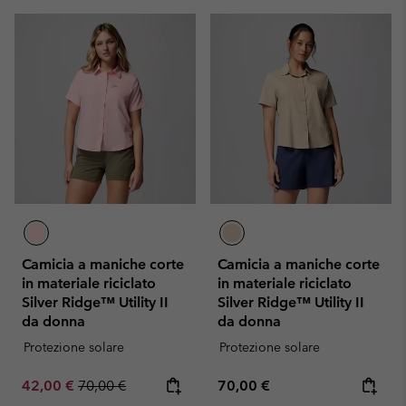
Camicia a maniche corte
Camicia a maniche corte
in materiale riciclato
in materiale riciclato
Silver Ridge™ Utility II
Silver Ridge™ Utility II
da donna
da donna
Protezione solare
Protezione solare
Sale price:
Regular price:
Regular price:
42,00 €
70,00 €
70,00 €