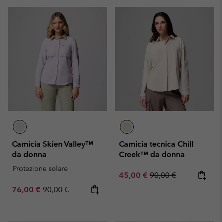
Camicia Skien Valley™
Camicia tecnica Chill
da donna
Creek™ da donna
Protezione solare
Sale price:
Regular price:
45,00 €
90,00 €
Sale price:
Regular price:
76,00 €
90,00 €