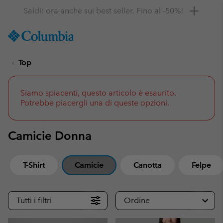
Ottieni il 10% di sconto
SKIP
Columbia
TO
Sportswear
CONTENT
Top
SKIP
TO
MAIN
NAV
Siamo spiacenti, questo articolo è esaurito.
Potrebbe piacergli una di queste opzioni.
SKIP
TO
SEARCH
Camicie Donna
T-Shirt
Camicie
Canotta
Felpe
Tutti i filtri
Ordine