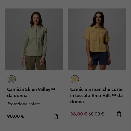
Camicia Skien Valley™
Camicia a maniche corte
da donna
in tessuto Brea Falls™ da
donna
Protezione solare
Sale price:
Regular price:
36,00 €
60,00 €
Regular price:
90,00 €