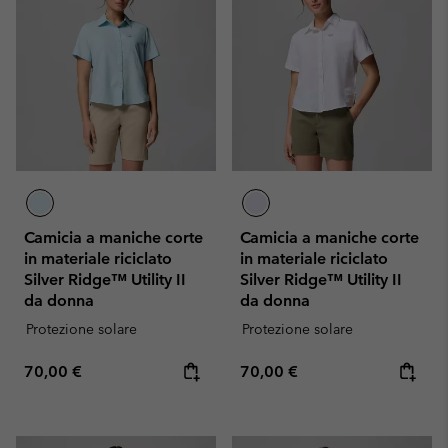
Camicia a maniche corte
Camicia a maniche corte
in materiale riciclato
in materiale riciclato
Silver Ridge™ Utility II
Silver Ridge™ Utility II
da donna
da donna
Protezione solare
Protezione solare
Regular price:
Regular price:
70,00 €
70,00 €