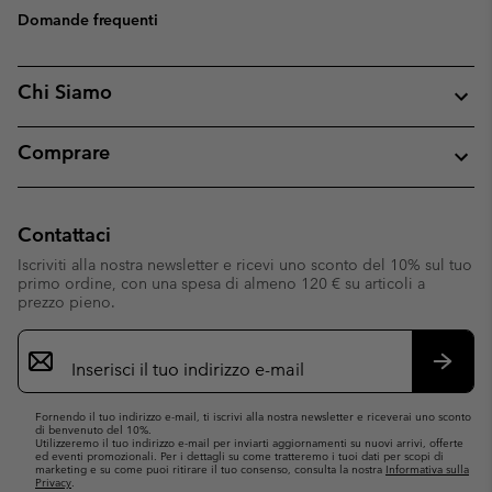
Domande frequenti
Chi Siamo
Comprare
Contattaci
Iscriviti alla nostra newsletter e ricevi uno sconto del 10% sul tuo
primo ordine, con una spesa di almeno 120 € su articoli a
prezzo pieno.
Iscrizione
e-
mail
Iscrivit
Fornendo il tuo indirizzo e-mail, ti iscrivi alla nostra newsletter e riceverai uno sconto
di benvenuto del 10%.
Utilizzeremo il tuo indirizzo e-mail per inviarti aggiornamenti su nuovi arrivi, offerte
ed eventi promozionali. Per i dettagli su come tratteremo i tuoi dati per scopi di
marketing e su come puoi ritirare il tuo consenso, consulta la nostra
Informativa sulla
Privacy
.