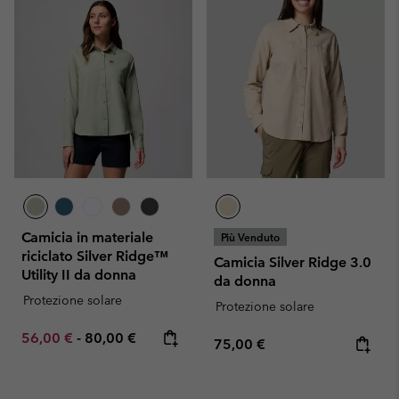
Camicia in materiale
Più Venduto
riciclato Silver Ridge™
Camicia Silver Ridge 3.0
Utility II da donna
da donna
Protezione solare
Protezione solare
Minimum sale price:
Maximum price:
56,00 €
-
80,00 €
Regular price:
75,00 €