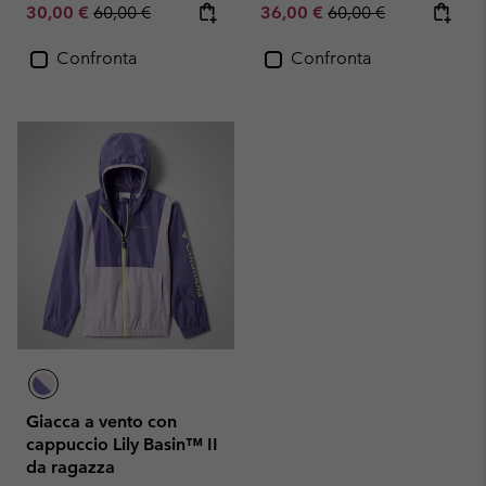
Sale price:
Regular price:
Sale price:
Regular price:
30,00 €
60,00 €
36,00 €
60,00 €
Confronta
Confronta
Giacca a vento con
cappuccio Lily Basin™ II
da ragazza