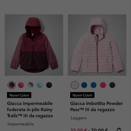
Nuovi Colori
Nuovi Colori
Giacca impermeabile
Giacca imbottita Powder
foderata in pile Rainy
Pass™ III da ragazzo
Trails™ III da ragazza
Leggero
Impermeabile
Minimum sale price:
Maximum price:
35,00 €
-
70,00 €