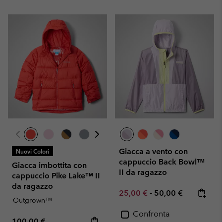
Giacca a vento con
Nuovi Colori
cappuccio Back Bowl™
Giacca imbottita con
II da ragazzo
cappuccio Pike Lake™ II
da ragazzo
Minimum sale price:
Maximum price:
25,00 €
-
50,00 €
Outgrown™
Confronta
Regular price:
100,00 €