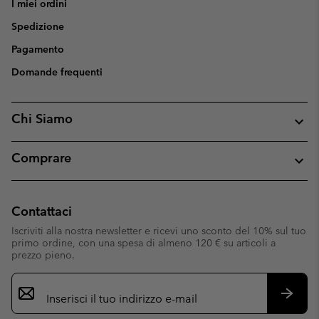
I miei ordini
Spedizione
Pagamento
Domande frequenti
Chi Siamo
Comprare
Contattaci
Iscriviti alla nostra newsletter e ricevi uno sconto del 10% sul tuo
primo ordine, con una spesa di almeno 120 € su articoli a
prezzo pieno.
Iscrizione
e-
mail
Iscrivit