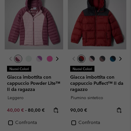
Nuovi Colori
Nuovi Colori
Giacca imbottita con
Giacca imbottita con
cappuccio Powder Lite™
cappuccio Puffect™ II da
II da ragazza
ragazzo
Leggero
Piumino sintetico
Minimum sale price:
Maximum price:
Regular price:
40,00 €
-
80,00 €
90,00 €
Confronta
Confronta