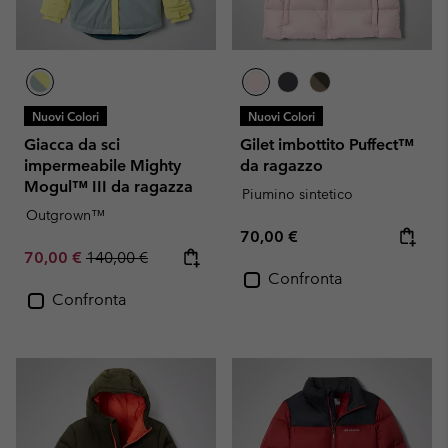
Nuovi Colori
Nuovi Colori
Giacca da sci
Gilet imbottito Puffect™
impermeabile Mighty
da ragazzo
Mogul™ III da ragazza
Piumino sintetico
Outgrown™
Regular price:
70,00 €
Sale price:
Regular price:
70,00 €
140,00 €
Confronta
Confronta