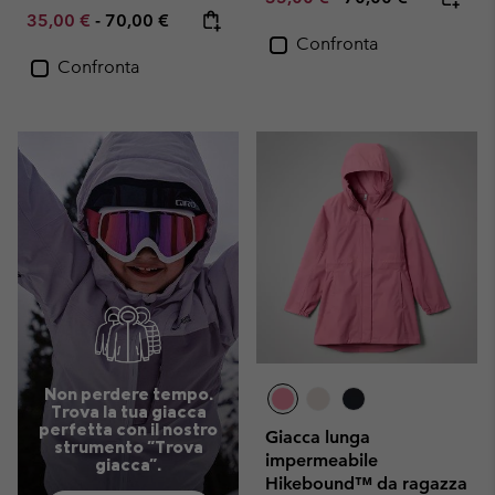
Minimum sale price:
Maximum price:
35,00 €
-
70,00 €
Confronta
Confronta
Non perdere tempo.
Trova la tua giacca
perfetta con il nostro
Giacca lunga
strumento "Trova
impermeabile
giacca".
Hikebound™ da ragazza