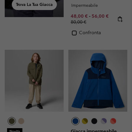
Trova La Tua Giacca
Impermeabile
Minimum sale price:
Maximum sale pric
Regular pr
48,00 €
-
56,00 €
80,00 €
Confronta
Giacca impermeabile
Novità