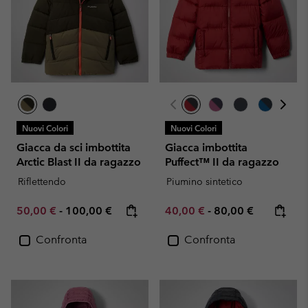
Nuovi Colori
Nuovi Colori
Giacca da sci imbottita
Giacca imbottita
Arctic Blast II da ragazzo
Puffect™ II da ragazzo
Riflettendo
Piumino sintetico
Minimum sale price:
Maximum price:
Minimum sale price:
Maximum price:
50,00 €
-
100,00 €
40,00 €
-
80,00 €
Confronta
Confronta