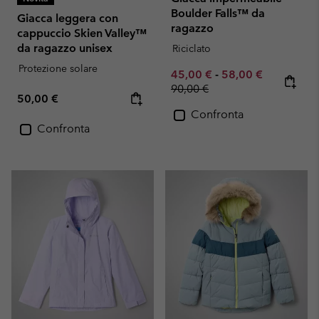
Boulder Falls™ da
Giacca leggera con
ragazzo
cappuccio Skien Valley™
da ragazzo unisex
Riciclato
Protezione solare
Minimum sale price:
Maximum sale pric
Regular pr
45,00 €
-
58,00 €
90,00 €
Regular price:
50,00 €
Confronta
Confronta