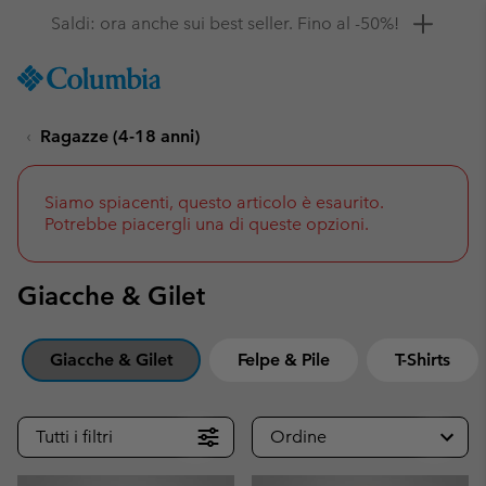
Ottieni il 10% di sconto
SKIP
Columbia
TO
Sportswear
CONTENT
Ragazze (4-18 anni)
SKIP
TO
MAIN
NAV
Siamo spiacenti, questo articolo è esaurito.
Potrebbe piacergli una di queste opzioni.
SKIP
TO
SEARCH
Giacche & Gilet
Giacche & Gilet
Felpe & Pile
T-Shirts
Tutti i filtri
Ordine