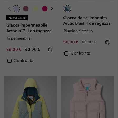
Giacca da sci imbottita
Nuovi Colori
Arctic Blast II da ragazza
Giacca impermeabile
Arcadia™ II da ragazza
Piumino sintetico
Impermeabile
Sale price:
Regular price:
50,00 €
100,00 €
Minimum sale price:
Maximum price:
36,00 €
-
60,00 €
Confronta
Confronta