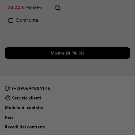
Sale price:
Regular price:
28,00 €
40,00 €
Confronta
Mostra Di Più (6)
(+)390694804176
Servizio clienti
Modulo di contatto
Resi
Recedi dal contratto