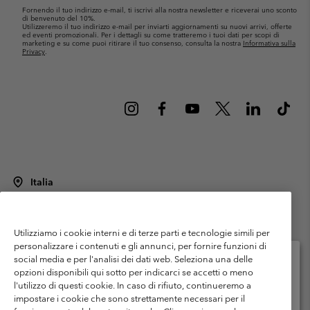
Fornendo il tuo indirizzo e-mail, ti iscrivi alla nostra newsletter e riceverai uno sconto
di benvenuto del 10%.
Utilizzeremo il tuo indirizzo e-mail per inviarti aggiornamenti su nuovi arrivi, offerte
ed eventi promozionali. Per i dettagli su come tratteremo i tuoi dati per scopi di
marketing e su come puoi ritirare il tuo consenso, consulta la nostra
Informativa sulla
Privacy
.
Italia
©
2026
Columbia Sportswear Italy S.R.L.. Via Feltrina Centro 11/8, 31044
Montebelluna (TV) Italia. Tutti i diritti riservati.
Utilizziamo i cookie interni e di terze parti e tecnologie simili per
Termini di utilizzo
Condizioni Generali di Venditaa
Garanzia
personalizzare i contenuti e gli annunci, per fornire funzioni di
Politica sulla privacy
social media e per l'analisi dei dati web. Seleziona una delle
opzioni disponibili qui sotto per indicarci se accetti o meno
Termini e condizioni del programma di membership
l'utilizzo di questi cookie. In caso di rifiuto, continueremo a
Seleziona il paese di spedizione e la lingua
impostare i cookie che sono strettamente necessari per il
Condizioni di utilizzo dei contenuti generati dagli utenti
Impressum
Shopping online disponibile