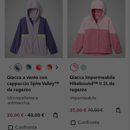
Giacca a vento con
Giacca impermeabile
cappuccio Spire Valley™
Hikebound™ II 2L da
da ragazzo
ragazza
Idrorepellente e
Impermeabile
antimacchia
Sale price:
Regular price:
35,00 €
70,00 €
Minimum sale price:
Maximum price:
20,00 €
-
40,00 €
Confronta
Confronta