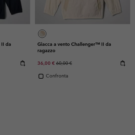
II da
Giacca a vento Challenger™ II da
ragazzo
Sale price:
Regular price:
36,00 €
60,00 €
Confronta