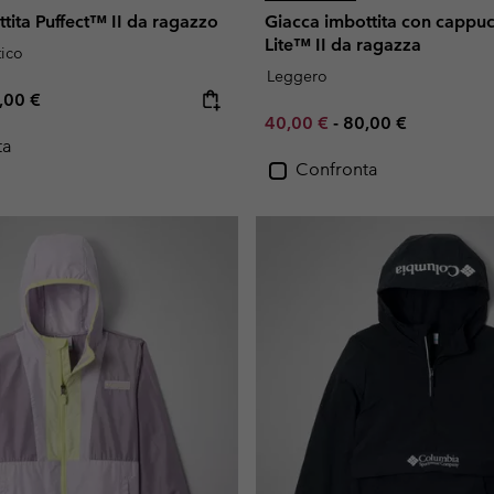
tita Puffect™ II da ragazzo
Giacca imbottita con cappu
Lite™ II da ragazza
tico
Leggero
e price:
ximum price:
,00 €
Minimum sale price:
Maximum price:
40,00 €
-
80,00 €
ta
Confronta