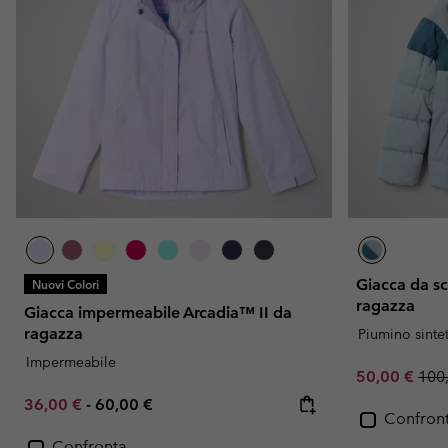
Giacca da sci
Nuovi Colori
ragazza
Giacca impermeabile Arcadia™ II da
ragazza
Piumino sinte
Impermeabile
Sale price:
Regu
50,00 €
100
Minimum sale price:
Maximum price:
36,00 €
-
60,00 €
Confron
Confronta