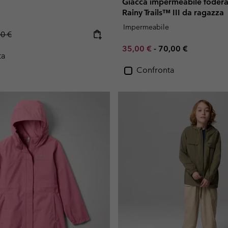
Giacca impermeabile foderat
Rainy Trails™ III da ragazza
Impermeabile
lar price:
00 €
Minimum sale price:
Maximum price:
35,00 €
-
70,00 €
ta
Confronta