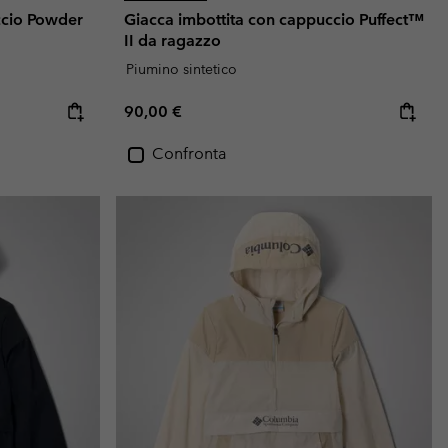
ccio Powder
Giacca imbottita con cappuccio Puffect™
II da ragazzo
Piumino sintetico
Regular price:
90,00 €
Confronta