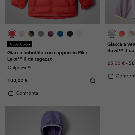
Giacca a ve
Nuovi Colori
Bowl™ II da
Giacca imbottita con cappuccio Pike
Lake™ II da ragazzo
Minimum sal
Ma
25,00 €
-
50
Outgrown™
Confron
Regular price:
100,00 €
Confronta