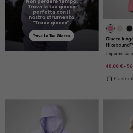
Non perdere tempo.
Trova la tua giacca
perfetta con il
nostro strumento
"Trova giacca".
Trova La Tua Giacca
Giacca lung
Hikebound™
Impermeabile
Minimum sal
Ma
48,00 €
-
56
Confron