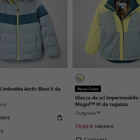
 imbottita Arctic Blast II da
Nuovi Colori
Giacca da sci impermeabile
Mogul™ III da ragazza
tico
Outgrown™
lar price:
,00 €
Sale price:
Regular price:
70,00 €
140,00 €
ta
Confronta