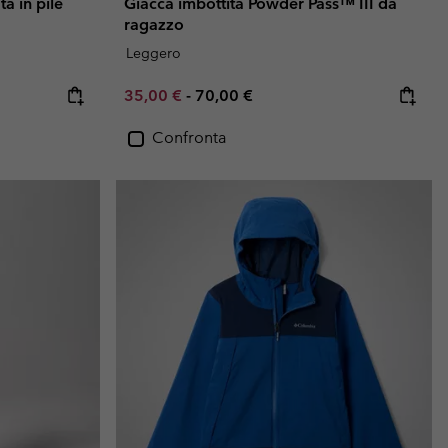
a in pile
Giacca imbottita Powder Pass™ III da
ragazzo
Leggero
Minimum sale price:
Maximum price:
35,00 €
-
70,00 €
Confronta