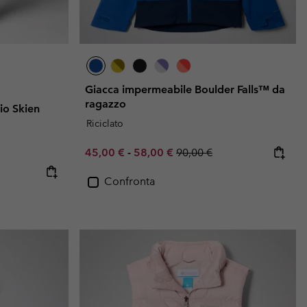
Giacca impermeabile Boulder Falls™ da
ragazzo
io Skien
Riciclato
Minimum sale price:
Maximum sale price:
Regular price:
45,00 €
-
58,00 €
90,00 €
Confronta