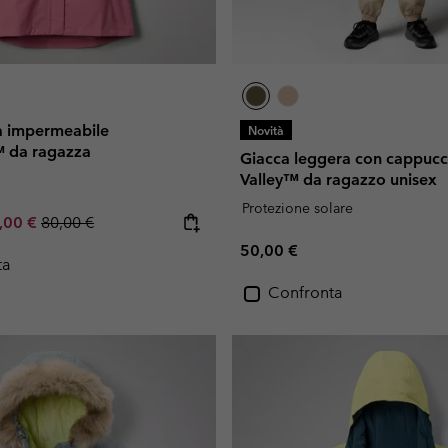
a impermeabile
Novità
 da ragazza
Giacca leggera con cappucc
Valley™ da ragazzo unisex
Protezione solare
e price:
ximum sale price:
Regular price:
,00 €
80,00 €
Regular price:
50,00 €
ta
Confronta