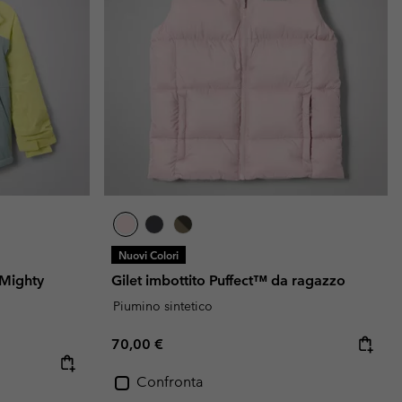
Nuovi Colori
 Mighty
Gilet imbottito Puffect™ da ragazzo
Piumino sintetico
Regular price:
70,00 €
Confronta