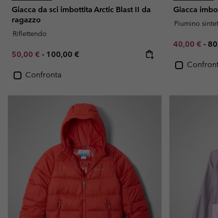
Giacca da sci imbottita Arctic Blast II da
Giacca imbot
ragazzo
Piumino sinte
Riflettendo
Minimum sal
Ma
40,00 €
-
80
Minimum sale price:
Maximum price:
50,00 €
-
100,00 €
Confron
Confronta