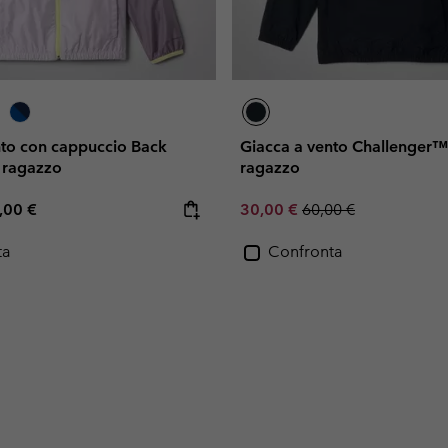
nto con cappuccio Back
Giacca a vento Challenger™ 
 ragazzo
ragazzo
e price:
ximum price:
Sale price:
Regular price:
,00 €
30,00 €
60,00 €
ta
Confronta