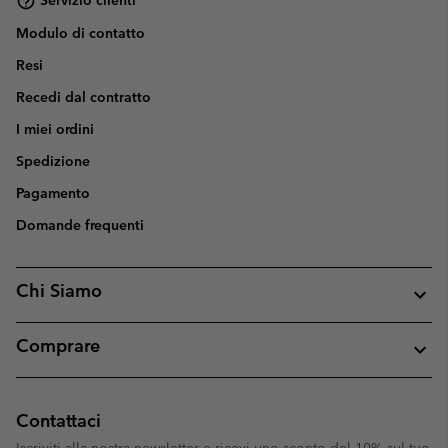
Servizio clienti
Modulo di contatto
Resi
Recedi dal contratto
I miei ordini
Spedizione
Pagamento
Domande frequenti
Chi Siamo
Comprare
Contattaci
Iscriviti alla nostra newsletter e ricevi uno sconto del 10% sul tuo