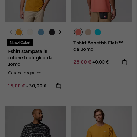
T-shirt Bonefish Flats™
Nuovi Colori
da uomo
T-shirt stampata in
cotone biologico da
Sale price:
Regular price:
28,00 €
40,00 €
uomo
Cotone organico
Minimum sale price:
Maximum price:
15,00 €
-
30,00 €