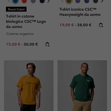
T-shirt iconica CSC™
Nuovi Colori
Heavyweight da uomo
T-shirt in cotone
biologico CSC™ Logo
Minimum sale price:
Maximum price:
19,00 €
-
38,00 €
da uomo
Cotone organico
Minimum sale price:
Maximum price:
15,00 €
-
30,00 €