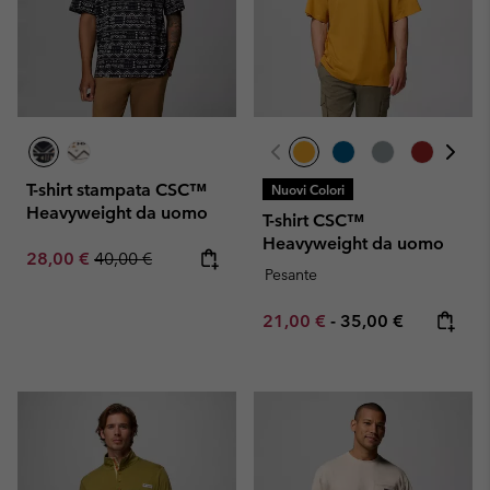
T-shirt stampata CSC™
Nuovi Colori
Heavyweight da uomo
T-shirt CSC™
Heavyweight da uomo
Sale price:
Regular price:
28,00 €
40,00 €
Pesante
Minimum sale price:
Maximum price:
21,00 €
-
35,00 €