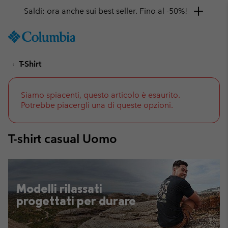
Ottieni il 10% di sconto
SKIP
Columbia
TO
Sportswear
CONTENT
T-Shirt
SKIP
TO
MAIN
NAV
Siamo spiacenti, questo articolo è esaurito.
Potrebbe piacergli una di queste opzioni.
SKIP
TO
SEARCH
T-shirt casual Uomo
Modelli rilassati
progettati per durare