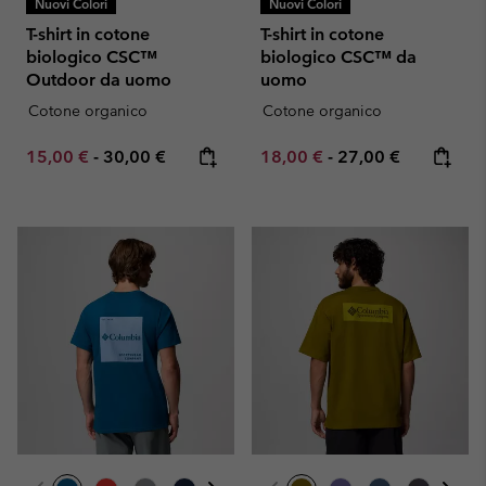
Nuovi Colori
Nuovi Colori
T-shirt in cotone
T-shirt in cotone
biologico CSC™
biologico CSC™ da
Outdoor da uomo
uomo
Cotone organico
Cotone organico
Minimum sale price:
Maximum price:
Minimum sale price:
Maximum price:
15,00 €
-
30,00 €
18,00 €
-
27,00 €