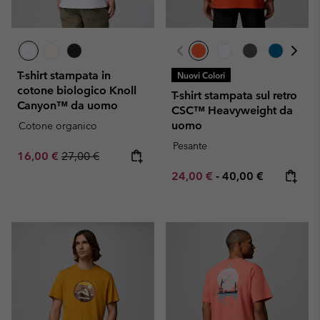
T-shirt stampata in
Nuovi Colori
cotone biologico Knoll
T-shirt stampata sul retro
Canyon™ da uomo
CSC™ Heavyweight da
uomo
Cotone organico
Pesante
Sale price:
Regular price:
16,00 €
27,00 €
Minimum sale price:
Maximum price:
24,00 €
-
40,00 €