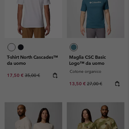
T-shirt North Cascades™
Maglia CSC Basic
da uomo
Logo™ da uomo
Cotone organico
Sale price:
Regular price:
17,50 €
35,00 €
Sale price:
Regular price:
13,50 €
27,00 €