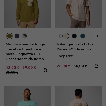
Maglia a manica lunga
T-shirt girocollo Echo
con abbottonatura a
Passage™ da uomo
metà lunghezza PFG
Traspirante
Uncharted™ da uomo
Minimum sale price:
Maximum price:
25,00 €
-
50,00 €
Minimum sale price:
Maximum sale price:
Regular price:
42,00 €
-
59,00 €
85,00 €