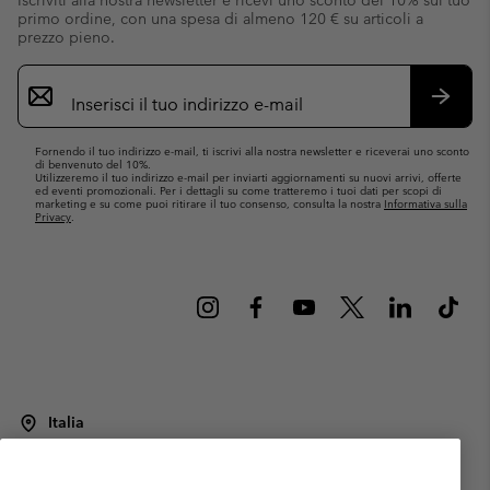
primo ordine, con una spesa di almeno 120 € su articoli a
prezzo pieno.
Iscrizione
e-
mail
Iscrivit
Fornendo il tuo indirizzo e-mail, ti iscrivi alla nostra newsletter e riceverai uno sconto
di benvenuto del 10%.
Utilizzeremo il tuo indirizzo e-mail per inviarti aggiornamenti su nuovi arrivi, offerte
ed eventi promozionali. Per i dettagli su come tratteremo i tuoi dati per scopi di
marketing e su come puoi ritirare il tuo consenso, consulta la nostra
Informativa sulla
Privacy
.
Italia
©
2026
Columbia Sportswear Italy S.R.L.. Via Feltrina Centro 11/8, 31044
Montebelluna (TV) Italia. Tutti i diritti riservati.