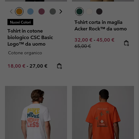
T-shirt corta in maglia
Nuovi Colori
Acker Rock™ da uomo
T-shirt in cotone
biologico CSC Basic
Minimum sale price:
Maximum sale pric
Regular pr
32,00 €
-
45,00 €
Logo™ da uomo
65,00 €
Cotone organico
Minimum sale price:
Maximum price:
18,00 €
-
27,00 €