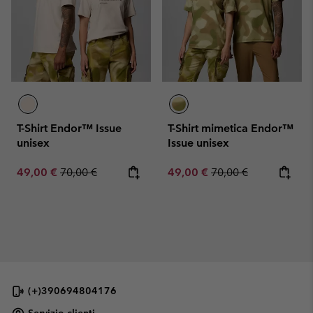
T-Shirt Endor™ Issue
T-Shirt mimetica Endor™
unisex
Issue unisex
Sale price:
Regular price:
Sale price:
Regular price:
49,00 €
70,00 €
49,00 €
70,00 €
(+)390694804176