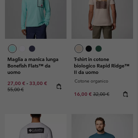
Maglia a manica lunga
T-shirt in cotone
Bonefish Flats™ da
biologico Rapid Ridge™
uomo
II da uomo
Cotone organico
Minimum sale price:
Maximum sale price:
Regular price:
27,00 €
-
33,00 €
55,00 €
Sale price:
Regular price:
16,00 €
32,00 €