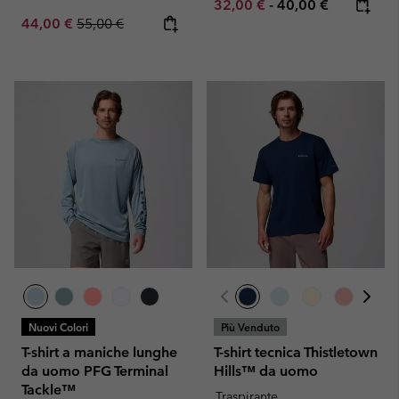
Minimum sale price:
Maximum price:
32,00 €
-
40,00 €
Sale price:
Regular price:
44,00 €
55,00 €
Nuovi Colori
Più Venduto
T-shirt a maniche lunghe
T-shirt tecnica Thistletown
da uomo PFG Terminal
Hills™ da uomo
Tackle™
Traspirante