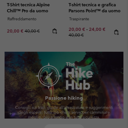
T-Shirt tecnica Alpine
T-shirt tecnica e grafica
Chill™ Pro da uomo
Parsons Point™ da uomo
Raffreddamento
Traspirante
Minimum sale price:
Maximum sale pric
Regular pr
20,00 €
-
24,00 €
Sale price:
Regular price:
20,00 €
40,00 €
40,00 €
Passione hiking
Consigli sui trail, guide all’attrezzatura e suggerimenti
degli esperti: tutto ciò che ti serve per camminare
meglio, più a lungo e in tutta sicurezza.