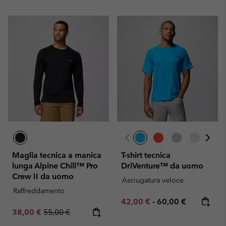
Maglia tecnica a manica
T-shirt tecnica
lunga Alpine Chill™ Pro
DriVenture™ da uomo
Crew II da uomo
Asciugatura veloce
Raffreddamento
Minimum sale price:
Maximum price:
42,00 €
-
60,00 €
Sale price:
Regular price:
38,00 €
55,00 €