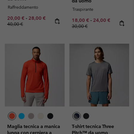
da uomo
Raffreddamento
Traspirante
Minimum sale price:
Maximum sale price:
Regular price:
20,00 €
-
28,00 €
Minimum sale price:
Maximum sale pric
Regular pr
18,00 €
-
24,00 €
40,00 €
30,00 €
Maglia tecnica a manica
T-shirt tecnica Three
lunga con cerniera a
Pitch™ da uomo