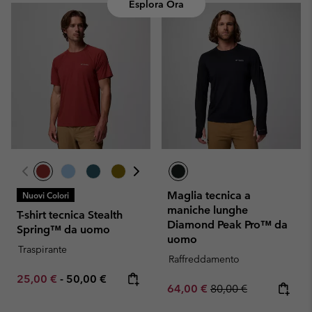
Esplora Ora
Maglia tecnica a
Nuovi Colori
maniche lunghe
T-shirt tecnica Stealth
Diamond Peak Pro™ da
Spring™ da uomo
uomo
Traspirante
Raffreddamento
Minimum sale price:
Maximum price:
25,00 €
-
50,00 €
Sale price:
Regular price:
64,00 €
80,00 €