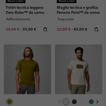
Nuovi Colori
Nuovi Colori
T-shirt tecnica leggera
Maglia tecnica e grafica
Zero Rules™ da uomo
Parsons Point™ da uomo
Raffreddamento
Traspirante
Minimum sale price:
Maximum price:
Minimum sale price:
Maximum price:
24,00 €
-
35,00 €
22,00 €
-
45,00 €