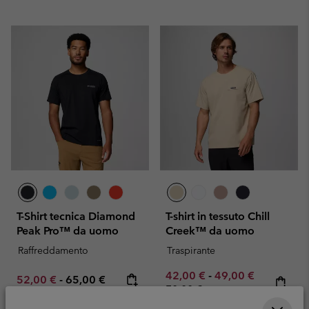
T-Shirt tecnica Diamond
T-shirt in tessuto Chill
Peak Pro™ da uomo
Creek™ da uomo
Raffreddamento
Traspirante
Minimum sale price:
Maximum sale pric
Regular pr
42,00 €
-
49,00 €
Minimum sale price:
Maximum price:
52,00 €
-
65,00 €
70,00 €