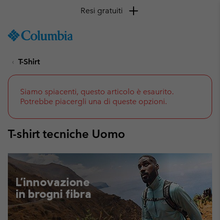
Resi gratuiti
SKIP
Columbia
TO
Sportswear
CONTENT
T-Shirt
SKIP
TO
MAIN
NAV
Siamo spiacenti, questo articolo è esaurito.
Potrebbe piacergli una di queste opzioni.
SKIP
TO
SEARCH
T-shirt tecniche Uomo
L'innovazione
in brogni fibra