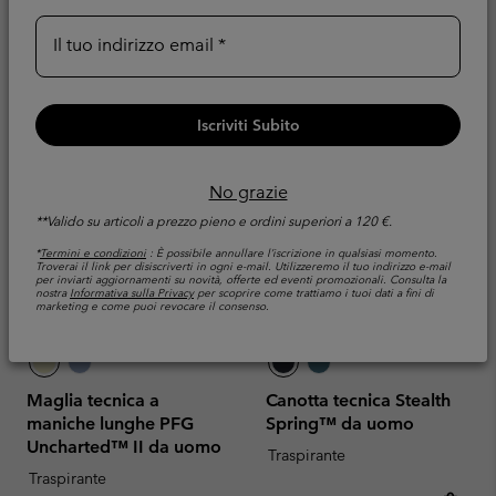
Minimum sale price:
Maximum price:
32,00 €
-
65,00 €
Il tuo indirizzo email
Iscriviti Subito
No grazie
**Valido su articoli a prezzo pieno e ordini superiori a 120 €.
*
Termini e condizioni
: È possibile annullare l’iscrizione in qualsiasi momento.
Troverai il link per disiscriverti in ogni e-mail. Utilizzeremo il tuo indirizzo e-mail
per inviarti aggiornamenti su novità, offerte ed eventi promozionali. Consulta la
nostra
Informativa sulla Privacy
per scoprire come trattiamo i tuoi dati a fini di
marketing e come puoi revocare il consenso.
Maglia tecnica a
Canotta tecnica Stealth
maniche lunghe PFG
Spring™ da uomo
Uncharted™ II da uomo
Traspirante
Traspirante