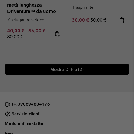
metà lunghezza
Traspirante
DriVenture™ da uomo
Sale price:
Regular price:
Asciugatura veloce
30,00 €
50,00 €
Minimum sale price:
Maximum sale price:
Regular price:
40,00 €
-
56,00 €
80,00 €
Mostra Di Più (2)
(+)390694804176
Servizio clienti
Modulo di contatto
Resi