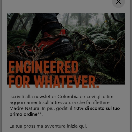
T-shirt tecnica Chill
Nuovi Colori
Creek™ da uomo
Iscriviti alla newsletter Columbia e ricevi gli ultimi
Maglia tecnica con
aggiornamenti sull'attrezzatura che fa riflettere
cerniera a metà
Raffreddamento
Madre Natura. In più, goditi il
10% di sconto sul tuo
lunghezza Stealth
primo ordine
**.
Minimum sale price:
Maximum sale price:
Regular price:
42,00 €
-
48,00 €
Spring™ da uomo
60,00 €
Traspirante
La tua prossima avventura inizia qui.