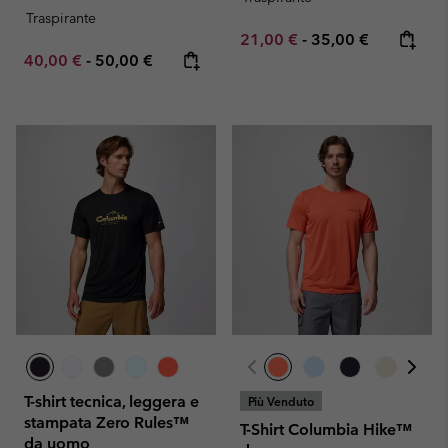
Traspirante
Minimum sale price:
Maximum price:
21,00 €
-
35,00 €
Minimum sale price:
Maximum price:
40,00 €
-
50,00 €
T-shirt tecnica, leggera e
Più Venduto
stampata Zero Rules™
T-Shirt Columbia Hike™
da uomo