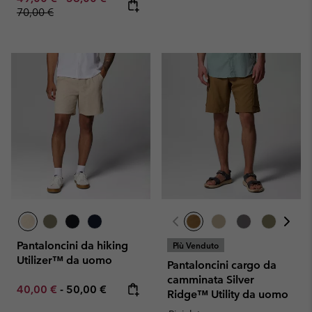
70,00 €
Pantaloncini da hiking
Più Venduto
Utilizer™ da uomo
Pantaloncini cargo da
camminata Silver
Minimum sale price:
Maximum price:
40,00 €
-
50,00 €
Ridge™ Utility da uomo