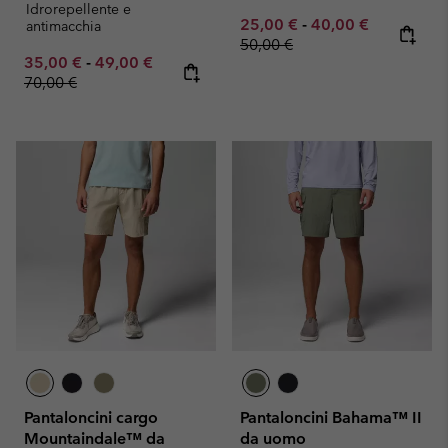
Idrorepellente e
Minimum sale price:
Maximum sale pric
Regular pr
25,00 €
-
40,00 €
antimacchia
50,00 €
Minimum sale price:
Maximum sale price:
Regular price:
35,00 €
-
49,00 €
70,00 €
Pantaloncini cargo
Pantaloncini Bahama™ II
Mountaindale™ da
da uomo