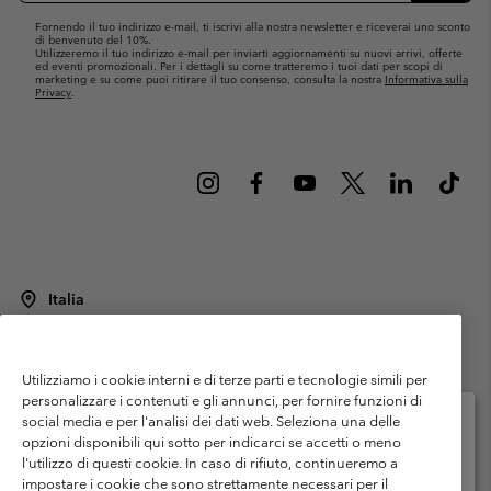
Fornendo il tuo indirizzo e-mail, ti iscrivi alla nostra newsletter e riceverai uno sconto
di benvenuto del 10%.
Utilizzeremo il tuo indirizzo e-mail per inviarti aggiornamenti su nuovi arrivi, offerte
ed eventi promozionali. Per i dettagli su come tratteremo i tuoi dati per scopi di
marketing e su come puoi ritirare il tuo consenso, consulta la nostra
Informativa sulla
Privacy
.
Italia
©
2026
Columbia Sportswear Italy S.R.L.. Via Feltrina Centro 11/8, 31044
Montebelluna (TV) Italia. Tutti i diritti riservati.
Utilizziamo i cookie interni e di terze parti e tecnologie simili per
Termini di utilizzo
Condizioni Generali di Venditaa
Garanzia
personalizzare i contenuti e gli annunci, per fornire funzioni di
Politica sulla privacy
social media e per l'analisi dei dati web. Seleziona una delle
opzioni disponibili qui sotto per indicarci se accetti o meno
Termini e condizioni del programma di membership
l'utilizzo di questi cookie. In caso di rifiuto, continueremo a
Seleziona il paese di spedizione e la lingua
impostare i cookie che sono strettamente necessari per il
Condizioni di utilizzo dei contenuti generati dagli utenti
Impressum