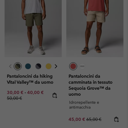
Pantaloncini da hiking
Pantaloncini da
Vital Valley™ da uomo
camminata in tessuto
Sequoia Grove™ da
Minimum sale price:
Maximum sale price:
Regular price:
30,00 €
-
40,00 €
uomo
50,00 €
Idrorepellente e
antimacchia
Sale price:
Regular price:
45,00 €
65,00 €