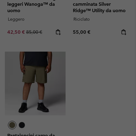
leggeri Wanoga™ da
camminata Silver
uomo
Ridge™ Utility da uomo
Leggero
Riciclato
Sale price:
Regular price:
Regular price:
42,50 €
85,00 €
55,00 €
Pantaloncini cargo da