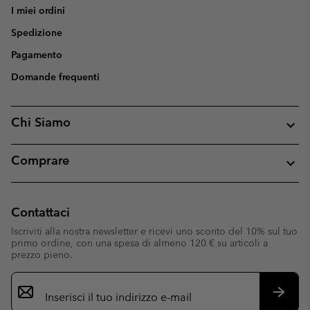
I miei ordini
Spedizione
Pagamento
Domande frequenti
Chi Siamo
Comprare
Contattaci
Iscriviti alla nostra newsletter e ricevi uno sconto del 10% sul tuo
primo ordine, con una spesa di almeno 120 € su articoli a
prezzo pieno.
Iscrizione
e-
mail
Iscrivit