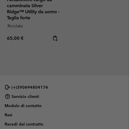
camminata Silver
Ridge™ Utility da uomo -
Taglia forte
Riciclato
Regular price:
65,00 €
(+)390694804176
Servizio clienti
Modulo di contatto
Resi
Recedi dal contratto