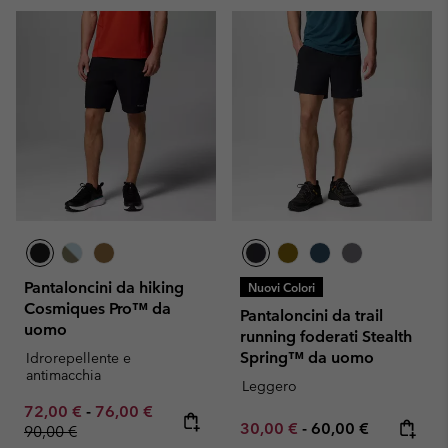
Pantaloncini da hiking
Nuovi Colori
Cosmiques Pro™ da
Pantaloncini da trail
uomo
running foderati Stealth
Spring™ da uomo
Idrorepellente e
antimacchia
Leggero
Minimum sale price:
Maximum sale price:
Regular price:
72,00 €
-
76,00 €
Minimum sale price:
Maximum price:
30,00 €
-
60,00 €
90,00 €