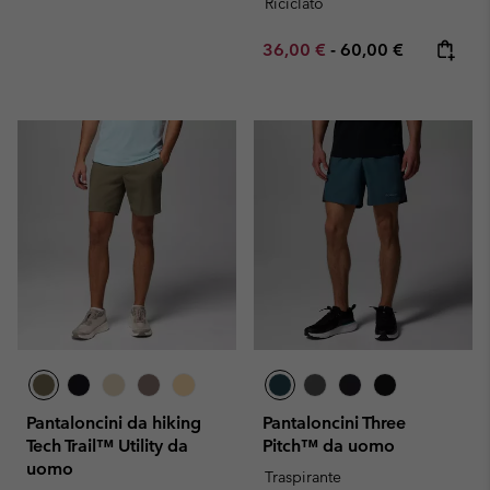
Riciclato
Minimum sale price:
Maximum price:
36,00 €
-
60,00 €
Pantaloncini da hiking
Pantaloncini Three
Tech Trail™ Utility da
Pitch™ da uomo
uomo
Traspirante