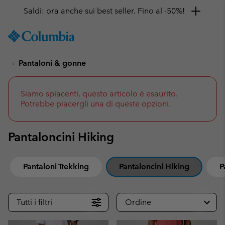
Ottieni il 10% di sconto
SKIP
Columbia
TO
Sportswear
CONTENT
Pantaloni & gonne
SKIP
TO
MAIN
NAV
Siamo spiacenti, questo articolo è esaurito.
Potrebbe piacergli una di queste opzioni.
SKIP
TO
SEARCH
Pantaloncini Hiking
Pantaloni Trekking
Pantaloncini Hiking
P
Tutti i filtri
Ordine