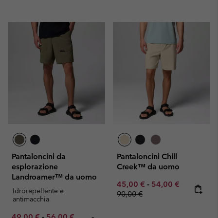
Pantaloncini da
Pantaloncini Chill
esplorazione
Creek™ da uomo
Landroamer™ da uomo
Minimum sale price:
Maximum sale pric
Regular pr
45,00 €
-
54,00 €
Idrorepellente e
90,00 €
antimacchia
Minimum sale price:
Maximum sale price:
Regular price:
49,00 €
-
56,00 €