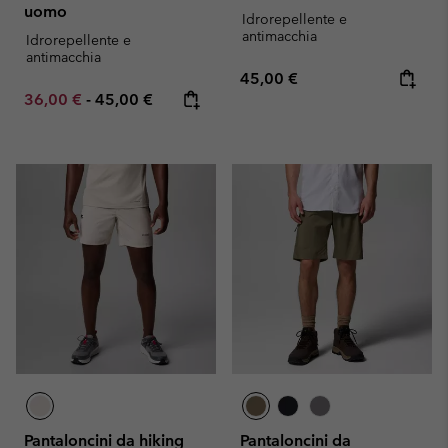
uomo
Idrorepellente e
antimacchia
Idrorepellente e
antimacchia
Regular price:
45,00 €
Minimum sale price:
Maximum price:
36,00 €
-
45,00 €
Pantaloncini da hiking
Pantaloncini da