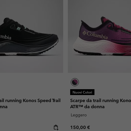
Nuovi Colori
ail running Konos Speed Trail
Scarpe da trail running Kono
nna
ATR™ da donna
Leggero
e:
Regular price:
150,00 €