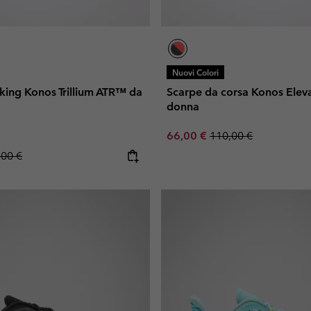
Nuovi Colori
king Konos Trillium ATR™ da
Scarpe da corsa Konos Ele
donna
Sale price:
Regular price:
66,00 €
110,00 €
lar price:
,00 €