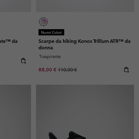
Nuovi Colori
vate™ da
Scarpe da hiking Konos Trillium ATR™ da
donna
Traspirante
Sale price:
Regular price:
88,00 €
110,00 €