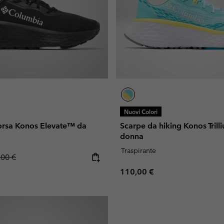
Nuovi Colori
orsa Konos Elevate™ da
Scarpe da hiking Konos Tril
donna
Traspirante
lar price:
,00 €
Regular price:
110,00 €