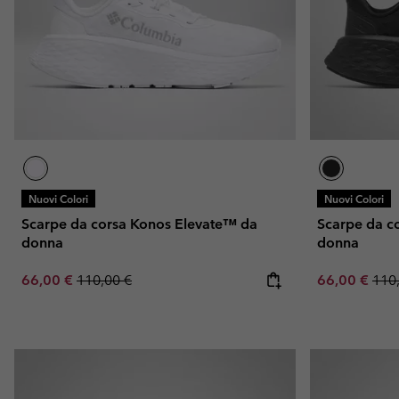
Nuovi Colori
Nuovi Colori
Scarpe da corsa Konos Elevate™ da
Scarpe da c
donna
donna
Sale price:
Regular price:
Sale price:
Regu
66,00 €
110,00 €
66,00 €
110