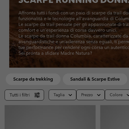
Pile
Pile
Omni-MAX™
Amaze™
Affronta tutti i fondi con un paio di scarpe da trail 
Pile Tecnici
Pile Tecnici
Omni-MAX™
funzionalità e le tecnologie all'avanguardia di Colum
Pile in Sherpa
Pile in Sherpa
Le scarpe da trail pensate per gli appassionate di tra
comfort e un’esperienza di corsa davvero unici.
Pile Casual
Pile Casual
Le scarpe da trail donna Columbia, caratterizzate da
avanguardistiche e un’aderenza senza eguali, ti perm
Gilet in Pile
Gilet in Pile
tue performance per rendere ogni corsa un autentico 
Sei pronta a sfidare Madre Natura?
Scarpe da trekking
Sandali & Scarpe Estive
Tutti i filtri
Taglia
Prezzo
Colore