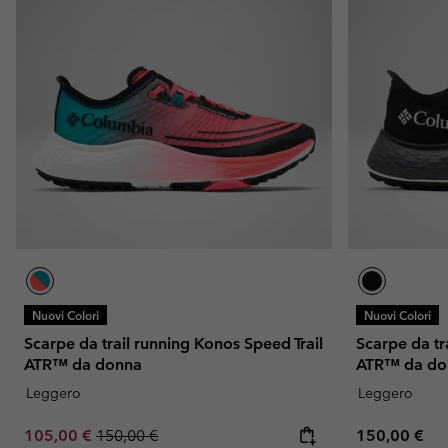
Nuovi Colori
Nuovi Colori
Scarpe da trail running Konos Speed Trail
Scarpe da tr
ATR™ da donna
ATR™ da do
Leggero
Leggero
Sale price:
Regular price:
Regular pric
105,00 €
150,00 €
150,00 €