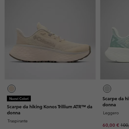
Scarpe da h
Nuovi Colori
donna
Scarpe da hiking Konos Trillium ATR™ da
donna
Leggero
Traspirante
Sale price:
Regu
60,00 €
100