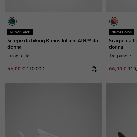
Nuovi Colori
Nuovi Colori
Scarpe da hiking Konos Trillium ATR™ da
Scarpe da hi
donna
donna
Traspirante
Traspirante
Sale price:
Regular price:
Sale price:
Regu
66,00 €
110,00 €
66,00 €
110