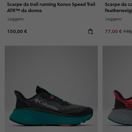
Scarpe da trail running Konos Speed Trail
Scarpe da c
ATR™ da donna
Featherwei
Leggero
Leggero
Regular price:
Sale price:
Regu
150,00 €
77,00 €
110