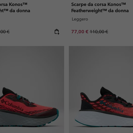
orsa Konos™
Scarpe da corsa Konos™
ght™ da donna
Featherweight™ da donna
Leggero
lar price:
Sale price:
Regular price:
,00 €
77,00 €
110,00 €