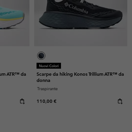
Nuovi Colori
lium ATR™ da
Scarpe da hiking Konos Trillium ATR™ da
donna
Traspirante
Regular price:
110,00 €