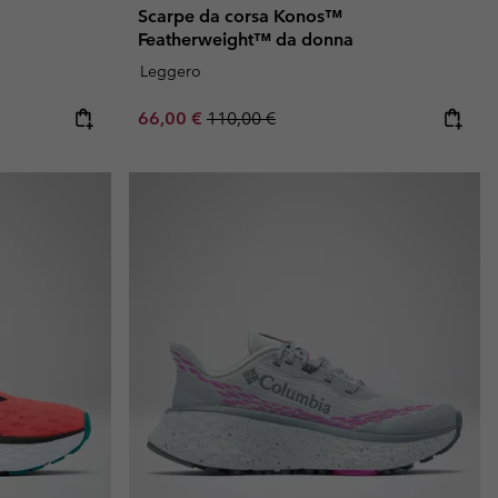
Scarpe da corsa Konos™
Featherweight™ da donna
Leggero
Sale price:
Regular price:
66,00 €
110,00 €