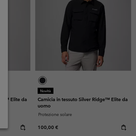
Novità
dge™ Elite da
Camicia in tessuto Silver Ridge™ Elite da
uomo
Protezione solare
Regular price:
100,00 €