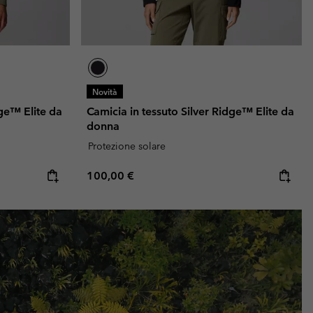
Novità
dge™ Elite da
Camicia in tessuto Silver Ridge™ Elite da
donna
Protezione solare
Regular price:
100,00 €