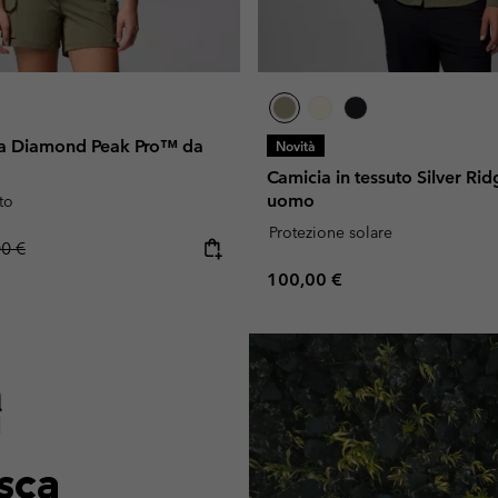
ica Diamond Peak Pro™ da
Novità
Camicia in tessuto Silver Ri
uomo
to
Protezione solare
lar price:
00 €
Regular price:
100,00 €
sca