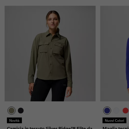
Novità
Nuovi Colori
Camicia in tessuto Silver Ridge™ Elite da
Maglia tecni