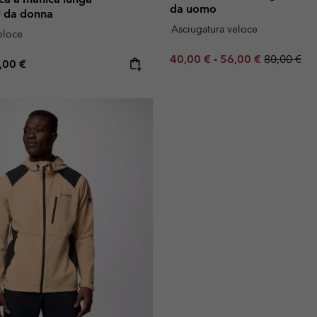
da uomo
 da donna
Asciugatura veloce
eloce
Minimum sale price:
Maximum sale pric
Regular pr
40,00 €
-
56,00 €
80,00 €
e price:
ximum price:
,00 €