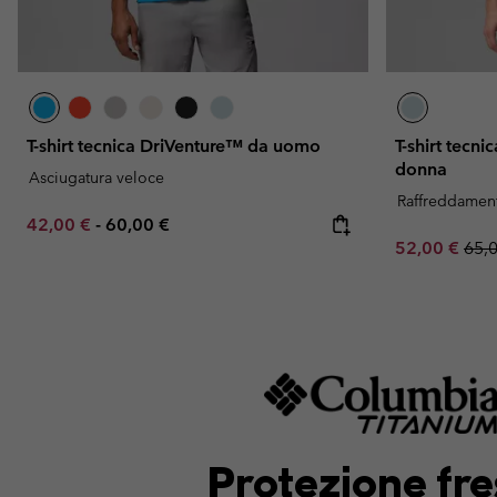
T-shirt tecnica DriVenture™ da uomo
T-shirt tecn
donna
Asciugatura veloce
Raffreddamen
Minimum sale price:
Maximum price:
42,00 €
-
60,00 €
Sale price:
Regu
52,00 €
65,
Protezione fre