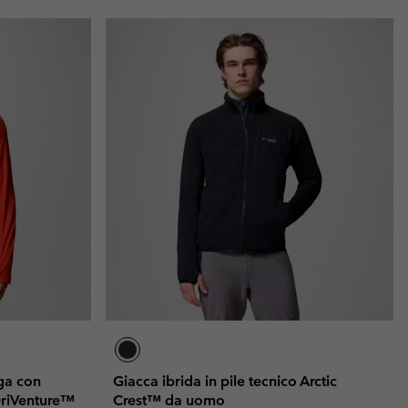
ga con
Giacca ibrida in pile tecnico Arctic
DriVenture™
Crest™ da uomo