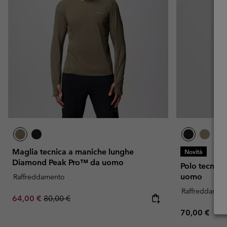
Maglia tecnica a maniche lunghe
Novità
Diamond Peak Pro™ da uomo
Polo tecnic
uomo
Raffreddamento
Raffreddamen
Sale price:
Regular price:
64,00 €
80,00 €
Regular pric
70,00 €