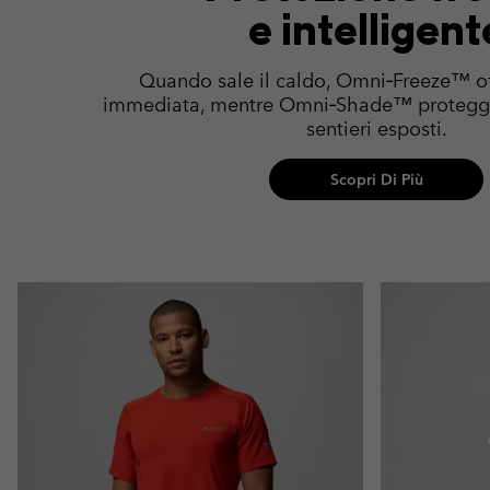
e intelligent
Quando sale il caldo, Omni‑Freeze™ of
immediata, mentre Omni‑Shade™ protegge
sentieri esposti.
Scopri Di Più