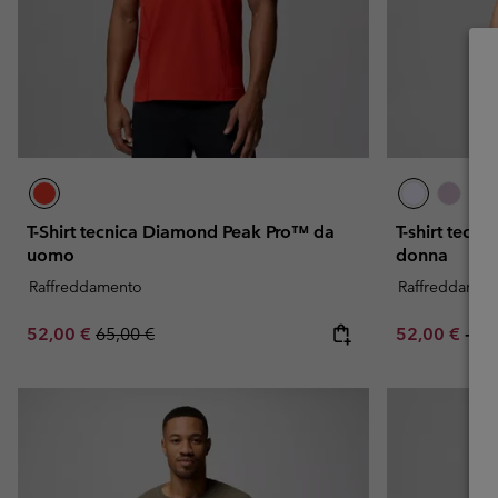
T-Shirt tecnica Diamond Peak Pro™ da
T-shirt tecn
uomo
donna
Raffreddamento
Raffreddamen
Sale price:
Regular price:
Minimum sal
Ma
52,00 €
65,00 €
52,00 €
-
65