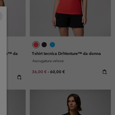
k Pro™ da
T-shirt tecnica DriVenture™ da donna
Asciugatura veloce
Minimum sale price:
Maximum price:
36,00 €
-
60,00 €