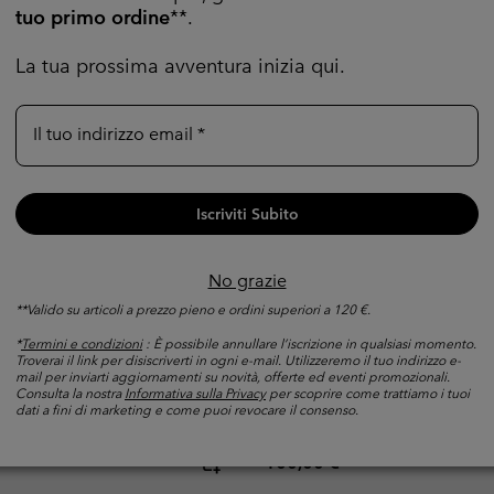
tuo primo ordine
**.
La tua prossima avventura inizia qui.
Il tuo indirizzo email
Iscriviti Subito
No grazie
**Valido su articoli a prezzo pieno e ordini superiori a 120 €.
Novità
*
Termini e condizioni
: È possibile annullare l’iscrizione in qualsiasi momento.
a Diamond Peak Pro™ da
Camicia in tessuto Silver Ri
Troverai il link per disiscriverti in ogni e-mail. Utilizzeremo il tuo indirizzo e-
mail per inviarti aggiornamenti su novità, offerte ed eventi promozionali.
uomo
Consulta la nostra
Informativa sulla Privacy
per scoprire come trattiamo i tuoi
dati a fini di marketing e come puoi revocare il consenso.
to
Protezione solare
e:
Regular price:
100,00 €