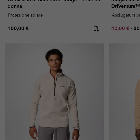
donna
DriVenture™
Protezione solare
Asciugatura v
Regular price:
Minimum sal
Ma
100,00 €
40,00 €
-
80