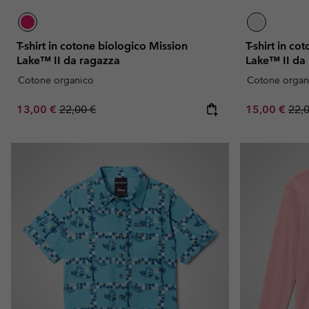
T-shirt in cotone biologico Mission
T-shirt in c
Lake™ II da ragazza
Lake™ II da
Cotone organico
Cotone organ
Sale price:
Regular price:
Sale price:
Regu
13,00 €
22,00 €
15,00 €
22,