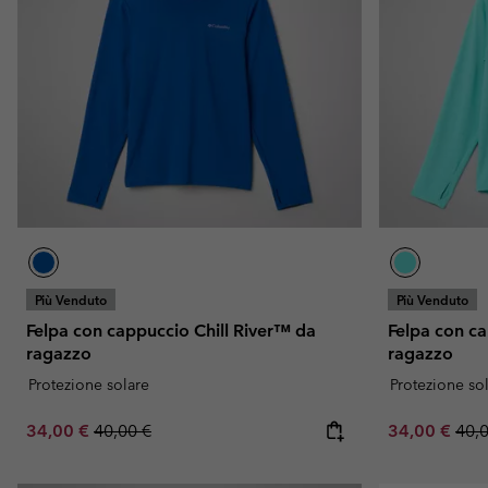
Più Venduto
Più Venduto
Felpa con cappuccio Chill River™ da
Felpa con ca
ragazzo
ragazzo
Protezione solare
Protezione so
Sale price:
Regular price:
Sale price:
Regu
34,00 €
40,00 €
34,00 €
40,