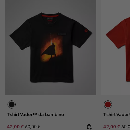
T-shirt Vader™ da bambino
T-shirt Vad
Sale price:
Regular price:
Sale price:
Regu
42,00 €
60,00 €
42,00 €
60,