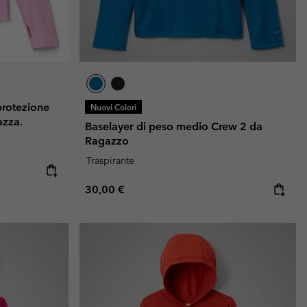
protezione
Nuovi Colori
azza.
Baselayer di peso medio Crew 2 da
Ragazzo
Traspirante
Regular price:
30,00 €