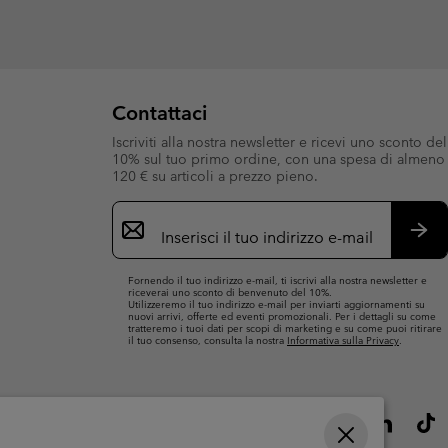
Contattaci
Iscriviti alla nostra newsletter e ricevi uno sconto del
10% sul tuo primo ordine, con una spesa di almeno
120 € su articoli a prezzo pieno.
Iscrizione
e-
mail
Iscri
Fornendo il tuo indirizzo e-mail, ti iscrivi alla nostra newsletter e
riceverai uno sconto di benvenuto del 10%.
Utilizzeremo il tuo indirizzo e-mail per inviarti aggiornamenti su
nuovi arrivi, offerte ed eventi promozionali. Per i dettagli su come
tratteremo i tuoi dati per scopi di marketing e su come puoi ritirare
il tuo consenso, consulta la nostra
Informativa sulla Privacy
.