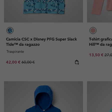
Camicia CSC x Disney PFG Super Slack
T-shirt graf
Tide™ da ragazzo
Hill™ da ra
Traspirante
Sale price:
Regu
13,50 €
27,
Sale price:
Regular price:
42,00 €
60,00 €