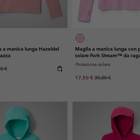
ica a manica lunga Hazeldel
Maglia a manica lunga con 
gazza
solare Fork Stream™ da rag
Protezione solare
lar price:
00 €
Sale price:
Regular price:
17,50 €
35,00 €