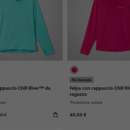
Più Venduto
ppuccio Chill River™ da
Felpa con cappuccio Chill R
ragazzo
lare
Protezione solare
lar price:
Regular price:
00 €
40,00 €