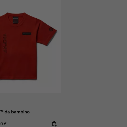
er™ da bambino
lar price:
00 €