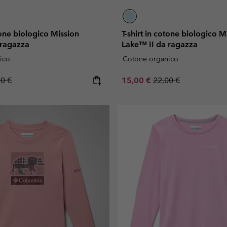
otone biologico Mission
T-shirt in cotone biologico M
 ragazza
Lake™ II da ragazza
ico
Cotone organico
lar price:
Sale price:
Regular price:
00 €
15,00 €
22,00 €