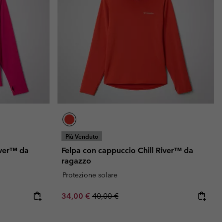
Più Venduto
iver™ da
Felpa con cappuccio Chill River™ da
ragazzo
Protezione solare
Sale price:
Regular price:
34,00 €
40,00 €