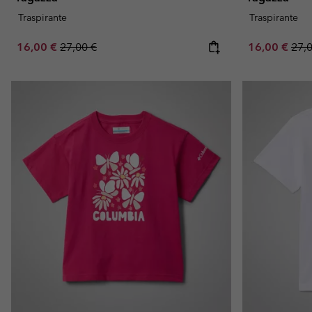
Traspirante
Traspirante
Sale price:
Regular price:
Sale price:
Regu
16,00 €
27,00 €
16,00 €
27,