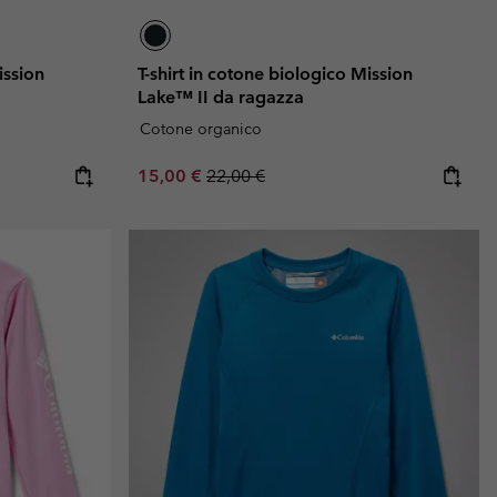
ission
T-shirt in cotone biologico Mission
Lake™ II da ragazza
Cotone organico
Sale price:
Regular price:
15,00 €
22,00 €