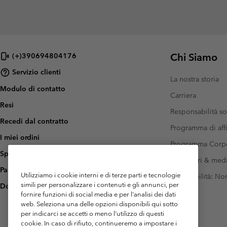
Chi Siamo
(+)390694804176
Servizio clienti
La nostra storia
Modulo di contatto
Carriera
Resi
Responsabilità so
Recedi dal contratto
Programma di affi
I miei ordini
Programma Corp
Spedizione
Investitori & med
Pagamento
Utilizziamo i cookie interni e di terze parti e tecnologie
Accessibilità: N
simili per personalizzare i contenuti e gli annunci, per
Domande frequenti
fornire funzioni di social media e per l'analisi dei dati
web. Seleziona una delle opzioni disponibili qui sotto
per indicarci se accetti o meno l'utilizzo di questi
cookie. In caso di rifiuto, continueremo a impostare i