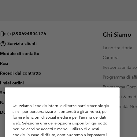
Chi Siamo
(+)390694804176
Servizio clienti
La nostra storia
Modulo di contatto
Carriera
Resi
Responsabilità so
Recedi dal contratto
Programma di affi
I miei ordini
Programma Corp
Spedizione
Investitori & med
Pagamento
Utilizziamo i cookie interni e di terze parti e tecnologie
Accessibilità: N
simili per personalizzare i contenuti e gli annunci, per
Domande frequenti
fornire funzioni di social media e per l'analisi dei dati
web. Seleziona una delle opzioni disponibili qui sotto
per indicarci se accetti o meno l'utilizzo di questi
cookie. In caso di rifiuto, continueremo a impostare i