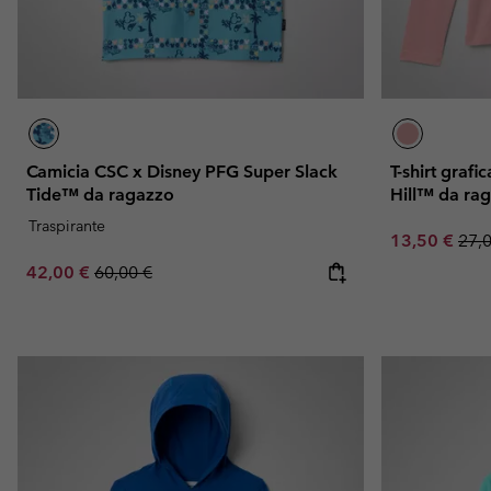
Camicia CSC x Disney PFG Super Slack
T-shirt graf
Tide™ da ragazzo
Hill™ da ra
Traspirante
Sale price:
Regu
13,50 €
27,
Sale price:
Regular price:
42,00 €
60,00 €