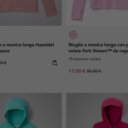
ica a manica lunga Hazeldel
Maglia a manica lunga con 
gazza
solare Fork Stream™ da rag
Protezione solare
lar price:
00 €
Sale price:
Regular price:
17,50 €
35,00 €