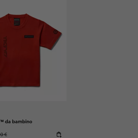
er™ da bambino
lar price:
00 €