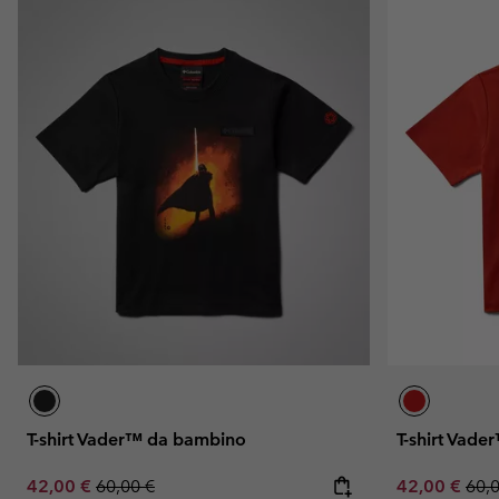
T-shirt Vader™ da bambino
T-shirt Vad
Sale price:
Regular price:
Sale price:
Regu
42,00 €
60,00 €
42,00 €
60,