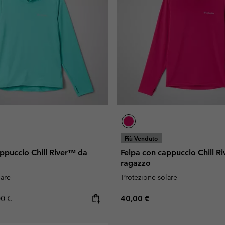
Più Venduto
ppuccio Chill River™ da
Felpa con cappuccio Chill R
ragazzo
lare
Protezione solare
lar price:
Regular price:
00 €
40,00 €