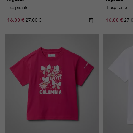
Traspirante
Traspirante
Sale price:
Regular price:
Sale price:
Regu
16,00 €
27,00 €
16,00 €
27,