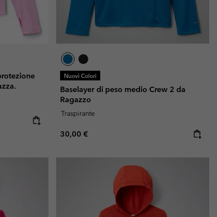
protezione
Nuovi Colori
azza.
Baselayer di peso medio Crew 2 da
Ragazzo
Traspirante
Regular price:
30,00 €