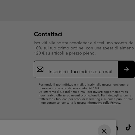
Contattaci
Iscriviti alla nostra newsletter e ricevi uno sconto del
10% sul tuo primo ordine, con una spesa di almeno
120 € su articoli a prezzo pieno.
Iscrizione
e-
mail
Iscri
Fornendo il tuo indirizzo e-mail, ti iscrivi alla nostra newsletter e
riceverai uno sconto di benvenuto del 10%.
Utilizzeremo il tuo indirizzo e-mail per inviarti aggiornamenti su
nuovi arrivi, offerte ed eventi promozionali. Per i dettagli su come
tratteremo i tuoi dati per scopi di marketing e su come puoi ritirare
il tuo consenso, consulta la nostra
Informativa sulla Privacy
.