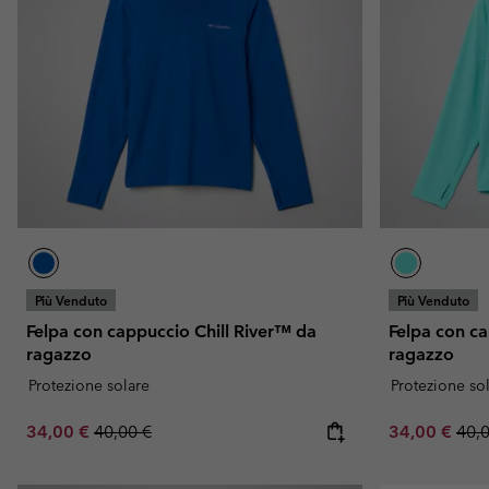
Più Venduto
Più Venduto
Felpa con cappuccio Chill River™ da
Felpa con ca
ragazzo
ragazzo
Protezione solare
Protezione so
Sale price:
Regular price:
Sale price:
Regu
34,00 €
40,00 €
34,00 €
40,