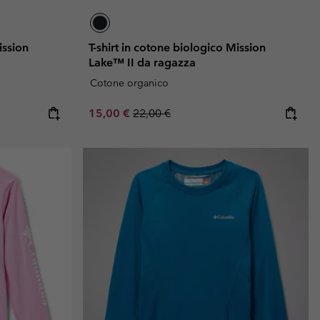
ission
T-shirt in cotone biologico Mission
Lake™ II da ragazza
Cotone organico
Sale price:
Regular price:
15,00 €
22,00 €