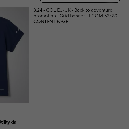
i & Invernali
i & Invernali
Guida Agli Articoli Impermeabili
Guida Agli Articoli Impermeabili
8.24 - COL EU/UK - Back to adventure
promotion - Grid banner - ECOM-53480 -
lie comode
donna
CONTENT PAGE
uomo
tility da