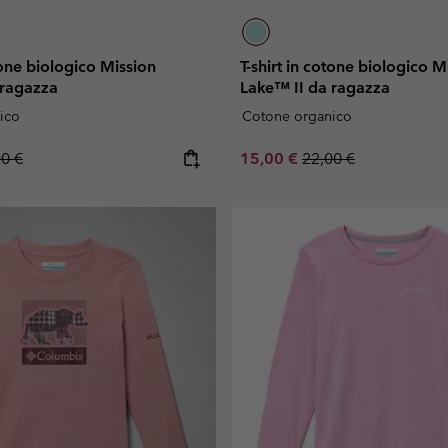
otone biologico Mission
T-shirt in cotone biologico M
 ragazza
Lake™ II da ragazza
ico
Cotone organico
lar price:
Sale price:
Regular price:
00 €
15,00 €
22,00 €