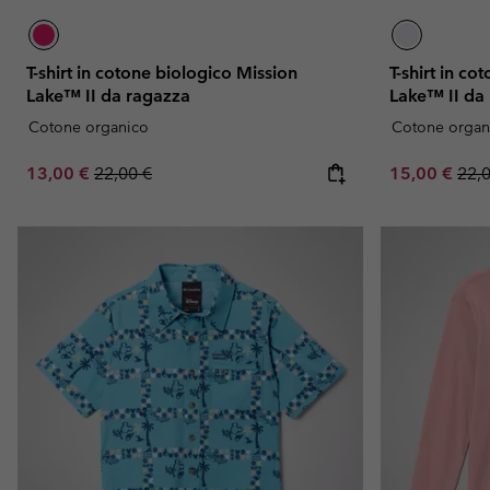
T-shirt in cotone biologico Mission
T-shirt in c
Lake™ II da ragazza
Lake™ II da
Cotone organico
Cotone organ
Sale price:
Regular price:
Sale price:
Regu
13,00 €
22,00 €
15,00 €
22,