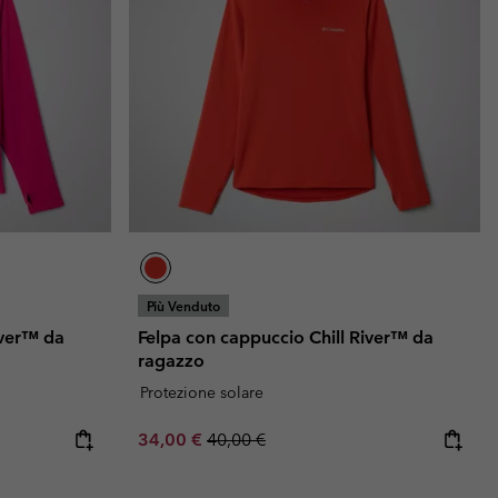
Più Venduto
iver™ da
Felpa con cappuccio Chill River™ da
ragazzo
Protezione solare
Sale price:
Regular price:
34,00 €
40,00 €