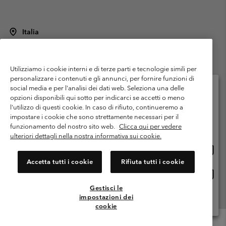
Italia
©
2026
Columbia Sportswear Italy S.R.L.. Via Feltrina Centro 11/8, 31044
Montebelluna (TV) Italia. Tutti i diritti riservati.
Utilizziamo i cookie interni e di terze parti e tecnologie simili per
Termini di utilizzo
Condizioni Generali di Venditaa
Garanzia
personalizzare i contenuti e gli annunci, per fornire funzioni di
Politica sulla privacy
social media e per l'analisi dei dati web. Seleziona una delle
opzioni disponibili qui sotto per indicarci se accetti o meno
Termini e condizioni del programma di membership
l'utilizzo di questi cookie. In caso di rifiuto, continueremo a
Seleziona il paese di spedizione e la lingua
impostare i cookie che sono strettamente necessari per il
Condizioni di utilizzo dei contenuti generati dagli utenti
Impressum
Shopping online disponibile
funzionamento del nostro sito web.
Clicca qui per vedere
Cookies
Public CBCR
ulteriori dettagli nella nostra informativa sui cookie.
Shopp
United States
online
Servizio clienti: Lun. - ven. 9:00 - 13:00 & 14:00- 18:00
Accetta tutti i cookie
Rifiuta tutti i cookie
(+)390694804176
dispon
Shopp
Italia
online
Gestisci le
dispon
impostazioni dei
Visualizza Tutti I Paesi
cookie