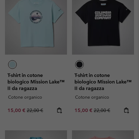
T-shirt in cotone
T-shirt in cotone
biologico Mission Lake™
biologico Mission Lake™
II da ragazza
II da ragazza
Cotone organico
Cotone organico
Sale price:
Regular price:
Sale price:
Regular price:
15,00 €
22,00 €
15,00 €
22,00 €