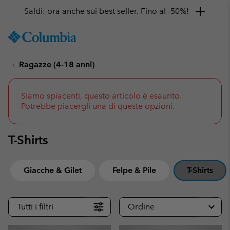
Ottieni il 10% di sconto
SKIP
Columbia
TO
Sportswear
CONTENT
Ragazze (4-18 anni)
SKIP
TO
MAIN
NAV
Siamo spiacenti, questo articolo è esaurito.
Potrebbe piacergli una di queste opzioni.
SKIP
TO
SEARCH
T-Shirts
Giacche & Gilet
Felpe & Pile
T-Shirts
Tutti i filtri
Ordine