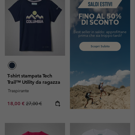
FINO AL 50%
DI SCONTO
Best seller in saldo: approfittane
prima che sia troppo tardi!
Scopri Subito
T-shirt stampata Tech
Trail™ Utility da ragazza
Traspirante
Sale price:
Regular price:
18,00 €
27,00 €