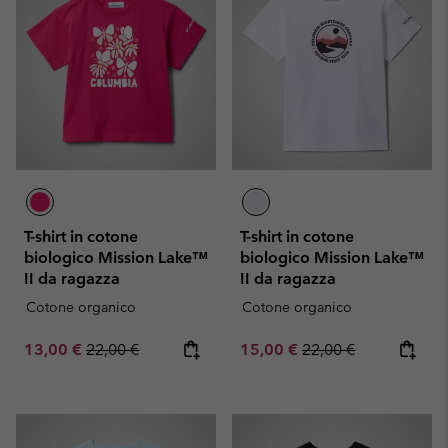
T-shirt in cotone
T-shirt in cotone
biologico Mission Lake™
biologico Mission Lake™
II da ragazza
II da ragazza
Cotone organico
Cotone organico
Sale price:
Regular price:
Sale price:
Regular price:
13,00 €
22,00 €
15,00 €
22,00 €