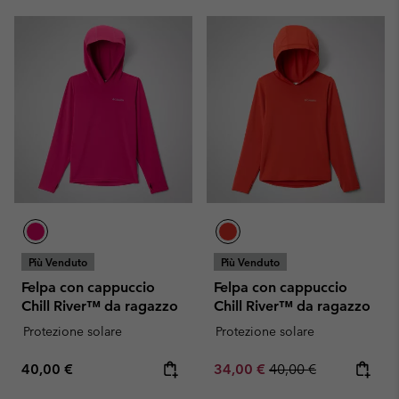
Più Venduto
Più Venduto
Felpa con cappuccio
Felpa con cappuccio
Chill River™ da ragazzo
Chill River™ da ragazzo
Protezione solare
Protezione solare
Regular price:
Sale price:
Regular price:
40,00 €
34,00 €
40,00 €