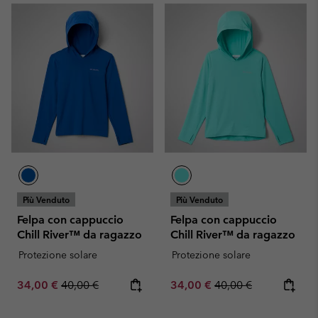
Più Venduto
Più Venduto
Felpa con cappuccio
Felpa con cappuccio
Chill River™ da ragazzo
Chill River™ da ragazzo
Protezione solare
Protezione solare
Sale price:
Regular price:
Sale price:
Regular price:
34,00 €
40,00 €
34,00 €
40,00 €