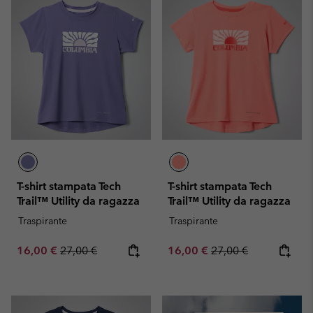
T-shirt stampata Tech
T-shirt stampata Tech
Trail™ Utility da ragazza
Trail™ Utility da ragazza
Traspirante
Traspirante
Sale price:
Regular price:
Sale price:
Regular price:
16,00 €
27,00 €
16,00 €
27,00 €
Summer Sale