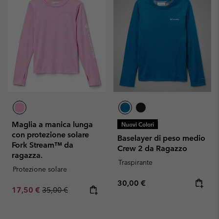
Maglia a manica lunga
Nuovi Colori
con protezione solare
Baselayer di peso medio
Fork Stream™ da
Crew 2 da Ragazzo
ragazza.
Traspirante
Protezione solare
Regular price:
30,00 €
Sale price:
Regular price:
17,50 €
35,00 €