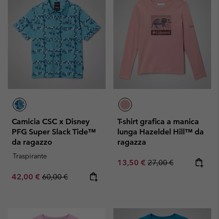
Camicia CSC x Disney
T-shirt grafica a manica
PFG Super Slack Tide™
lunga Hazeldel Hill™ da
da ragazzo
ragazza
Traspirante
Sale price:
Regular price:
13,50 €
27,00 €
Sale price:
Regular price:
42,00 €
60,00 €