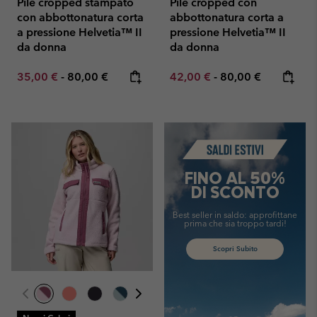
Pile cropped stampato
Pile cropped con
con abbottonatura corta
abbottonatura corta a
a pressione Helvetia™ II
pressione Helvetia™ II
da donna
da donna
Minimum sale price:
Maximum price:
Minimum sale price:
Maximum price:
35,00 €
-
80,00 €
42,00 €
-
80,00 €
Summer Sale
FINO AL 50%
DI SCONTO
Best seller in saldo: approfittane
prima che sia troppo tardi!
Scopri Subito