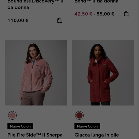
Boundless Discovery™ II
Bend™ II da donna
da donna
Minimum sale price:
Maximum price:
42,50 €
-
85,00 €
Regular price:
110,00 €
Nuovi Colori
Nuovi Colori
Pile Fire Side™ II Sherpa
Giacca lunga in pile