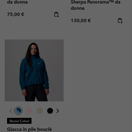
da donna
Sherpa Panorama™ da
donna
Regular price:
75,00 €
Regular price:
130,00 €
Nuovi Colori
Giacca in pile bouclé