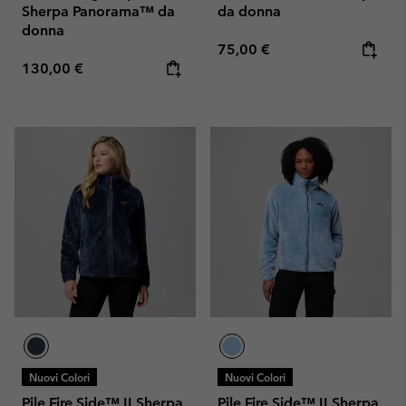
Sherpa Panorama™ da
da donna
donna
Regular price:
75,00 €
Regular price:
130,00 €
Nuovi Colori
Nuovi Colori
Pile Fire Side™ II Sherpa
Pile Fire Side™ II Sherpa