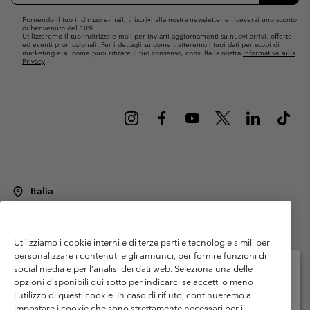
Fornendo il tuo indirizzo e-mail, ti iscrivi alla nostra newsletter e riceverai uno sconto
di benvenuto del 10%.
Utilizzeremo il tuo indirizzo e-mail per inviarti aggiornamenti su nuovi arrivi, offerte
ed eventi promozionali. Per i dettagli su come tratteremo i tuoi dati per scopi di
marketing e su come puoi ritirare il tuo consenso, consulta la nostra
Informativa sulla
Privacy
.
Italia
©
2026
Columbia Sportswear Italy S.R.L.. Via Feltrina Centro 11/8, 31044
Montebelluna (TV) Italia. Tutti i diritti riservati.
Utilizziamo i cookie interni e di terze parti e tecnologie simili per
Termini di utilizzo
Condizioni Generali di Venditaa
Garanzia
personalizzare i contenuti e gli annunci, per fornire funzioni di
Politica sulla privacy
social media e per l'analisi dei dati web. Seleziona una delle
opzioni disponibili qui sotto per indicarci se accetti o meno
Termini e condizioni del programma di membership
l'utilizzo di questi cookie. In caso di rifiuto, continueremo a
Seleziona il paese di spedizione e la lingua
impostare i cookie che sono strettamente necessari per il
Condizioni di utilizzo dei contenuti generati dagli utenti
Impressum