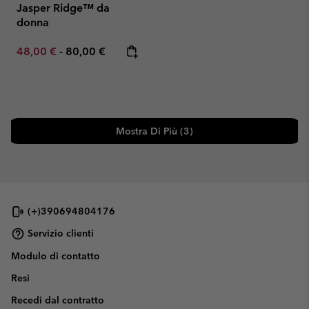
Jasper Ridge™ da
donna
Minimum sale price:
Maximum price:
48,00 €
-
80,00 €
Mostra Di Più (3)
(+)390694804176
Servizio clienti
Modulo di contatto
Resi
Recedi dal contratto