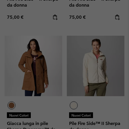
da donna
da donna
Regular price:
Regular price:
75,00 €
75,00 €
Nuovi Colori
Nuovi Colori
Giacca lunga in pile
Pile Fire Side™ II Sherpa