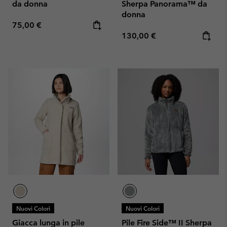
da donna
Sherpa Panorama™ da
donna
Regular price:
75,00 €
Regular price:
130,00 €
Nuovi Colori
Nuovi Colori
Giacca lunga in pile
Pile Fire Side™ II Sherpa