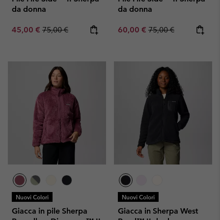
da donna
da donna
Sale price:
Regular price:
Sale price:
Regular price:
45,00 €
75,00 €
60,00 €
75,00 €
Nuovi Colori
Nuovi Colori
Giacca in pile Sherpa
Giacca in Sherpa West