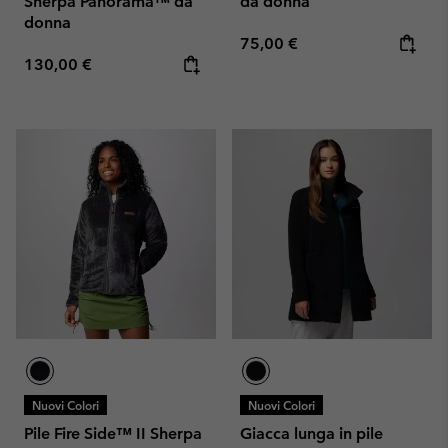
Sherpa Panorama™ da
da donna
donna
Regular price:
75,00 €
Regular price:
130,00 €
Nuovi Colori
Nuovi Colori
Pile Fire Side™ II Sherpa
Giacca lunga in pile