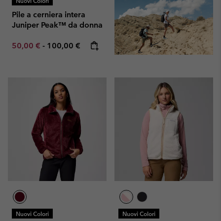
Nuovi Colori
Pile a cerniera intera
Juniper Peak™ da donna
Minimum sale price:
Maximum price:
50,00 €
-
100,00 €
Nuovi Colori
Nuovi Colori