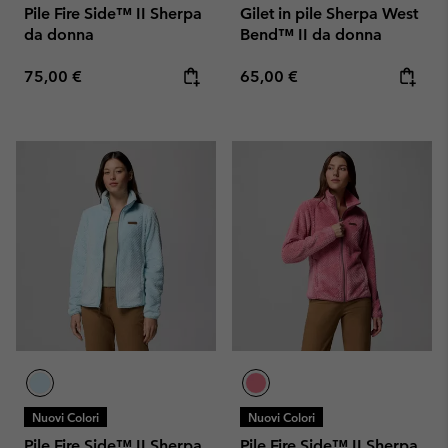
Pile Fire Side™ II Sherpa
Gilet in pile Sherpa West
da donna
Bend™ II da donna
Regular price:
Regular price:
75,00 €
65,00 €
Nuovi Colori
Nuovi Colori
Pile Fire Side™ II Sherpa
Pile Fire Side™ II Sherpa