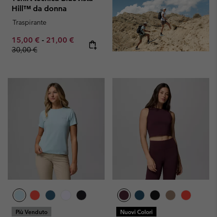
Hill™ da donna
Traspirante
Minimum sale price:
Maximum sale price:
Regular price:
15,00 €
-
21,00 €
30,00 €
Più Venduto
Nuovi Colori