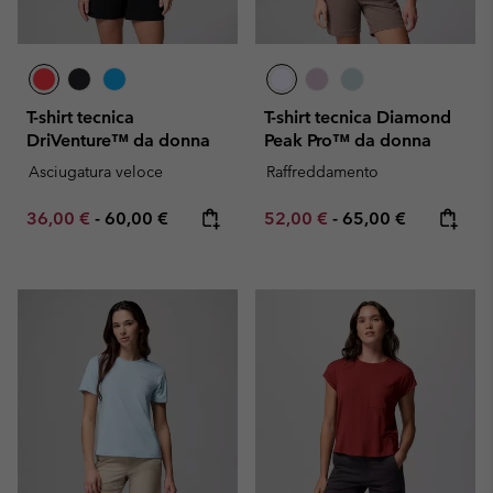
T-shirt tecnica
T-shirt tecnica Diamond
DriVenture™ da donna
Peak Pro™ da donna
Asciugatura veloce
Raffreddamento
Minimum sale price:
Maximum price:
Minimum sale price:
Maximum price:
36,00 €
-
60,00 €
52,00 €
-
65,00 €