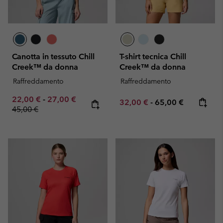
Canotta in tessuto Chill
T-shirt tecnica Chill
Creek™ da donna
Creek™ da donna
Raffreddamento
Raffreddamento
Minimum sale price:
Maximum sale price:
Regular price:
22,00 €
-
27,00 €
Minimum sale price:
Maximum price:
32,00 €
-
65,00 €
45,00 €