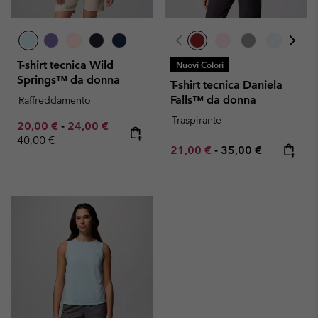
T-shirt tecnica Wild
Nuovi Colori
Springs™ da donna
T-shirt tecnica Daniela
Falls™ da donna
Raffreddamento
Traspirante
Minimum sale price:
Maximum sale price:
Regular price:
20,00 €
-
24,00 €
40,00 €
Minimum sale price:
Maximum price:
21,00 €
-
35,00 €