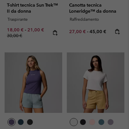
T-shirt tecnica Sun Trek™
Canotta tecnica
II da donna
Loneridge™ da donna
Traspirante
Raffreddamento
Minimum sale price:
Maximum sale price:
Regular price:
18,00 €
-
21,00 €
Minimum sale price:
Maximum price:
27,00 €
-
45,00 €
30,00 €