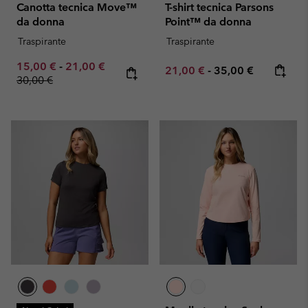
Canotta tecnica Move™
T-shirt tecnica Parsons
da donna
Point™ da donna
Traspirante
Traspirante
Minimum sale price:
Maximum sale price:
Regular price:
15,00 €
-
21,00 €
Minimum sale price:
Maximum price:
21,00 €
-
35,00 €
30,00 €