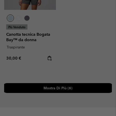
Più Venduto
Canotta tecnica Bogata
Bay™ da donna
Traspirante
Regular price:
30,00 €
Mostra Di Più (6)