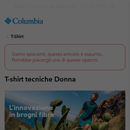
Ottieni il 10% di sconto
SKIP
Columbia
TO
Sportswear
CONTENT
T-Shirt
SKIP
TO
MAIN
NAV
Siamo spiacenti, questo articolo è esaurito.
Potrebbe piacergli una di queste opzioni.
SKIP
TO
SEARCH
T-shirt tecniche Donna
L'innovazione
in brogni fibra