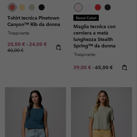
T-shirt tecnica Pinetown
Nuovi Colori
Canyon™ Rib da donna
Maglia tecnica con
cerniera a metà
Traspirante
lunghezza Stealth
Minimum sale price:
Maximum sale price:
Regular price:
20,00 €
-
24,00 €
Spring™ da donna
40,00 €
Traspirante
Minimum sale price:
Maximum price:
39,00 €
-
65,00 €