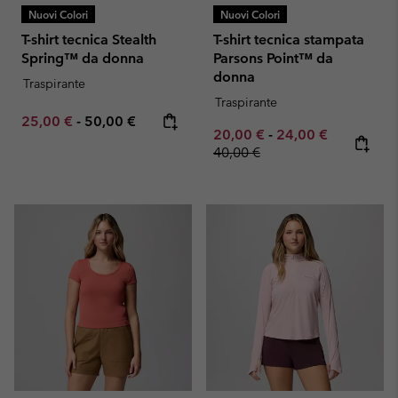
Nuovi Colori
Nuovi Colori
T-shirt tecnica Stealth
T-shirt tecnica stampata
Spring™ da donna
Parsons Point™ da
donna
Traspirante
Traspirante
Minimum sale price:
Maximum price:
25,00 €
-
50,00 €
Minimum sale price:
Maximum sale pric
Regular pr
20,00 €
-
24,00 €
40,00 €