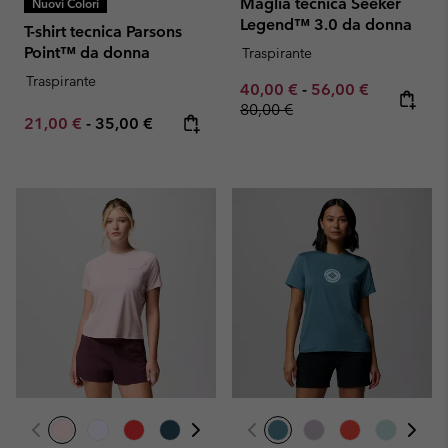
Maglia tecnica Seeker
Nuovi Colori
Legend™ 3.0 da donna
T-shirt tecnica Parsons
Point™ da donna
Traspirante
Traspirante
Minimum sale price:
Maximum sale pric
Regular pr
40,00 €
-
56,00 €
80,00 €
Minimum sale price:
Maximum price:
21,00 €
-
35,00 €