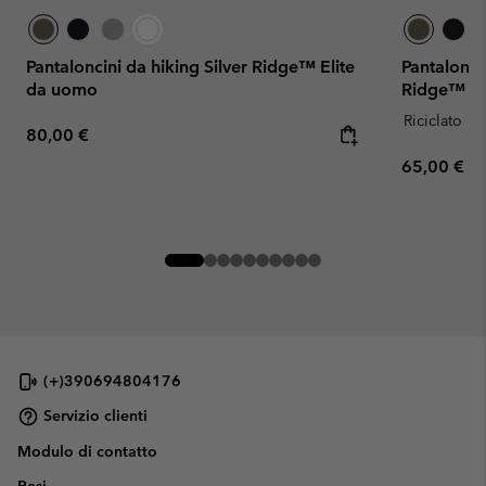
Pantaloncini da hiking Silver Ridge™ Elite
Pantalonci
da uomo
Ridge™ Uti
Riciclato
Regular price:
80,00 €
Regular pr
65,00 €
(+)390694804176
Servizio clienti
Modulo di contatto
Resi