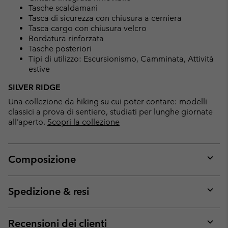
Tasche scaldamani
Tasca di sicurezza con chiusura a cerniera
Tasca cargo con chiusura velcro
Bordatura rinforzata
Tasche posteriori
Tipi di utilizzo: Escursionismo, Camminata, Attività
estive
SILVER RIDGE
Una collezione da hiking su cui poter contare: modelli
classici a prova di sentiero, studiati per lunghe giornate
all’aperto.
Scopri la collezione
Composizione
Expan
or
collap
Spedizione & resi
sectio
Expan
or
collap
Recensioni dei clienti