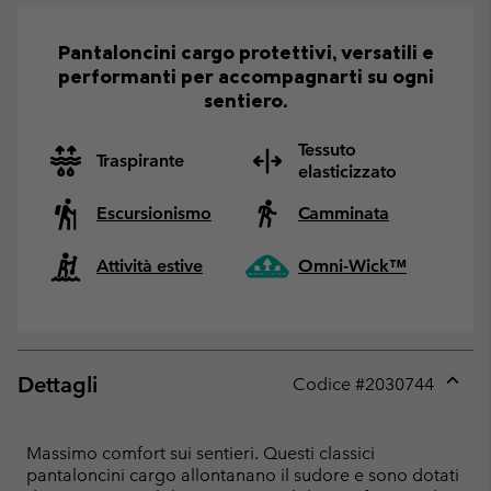
Pantaloncini cargo protettivi, versatili e
performanti per accompagnarti su ogni
sentiero.
Tessuto
Traspirante
elasticizzato
Escursionismo
Camminata
Attività estive
Omni-Wick™
Dettagli
Codice #
2030744
Expan
or
collap
Massimo comfort sui sentieri. Questi classici
sectio
pantaloncini cargo allontanano il sudore e sono dotati