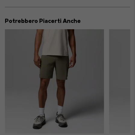
sectio
Expan
or
collap
Potrebbero Piacerti Anche
sectio