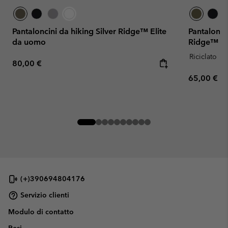
Pantaloncini da hiking Silver Ridge™ Elite
Pantalonci
da uomo
Ridge™ Uti
Riciclato
Regular price:
80,00 €
Regular pr
65,00 €
(+)390694804176
Servizio clienti
Modulo di contatto
Resi