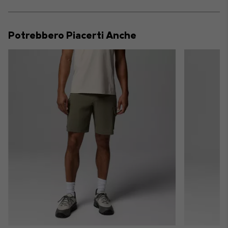
sectio
Expan
or
collap
Potrebbero Piacerti Anche
sectio