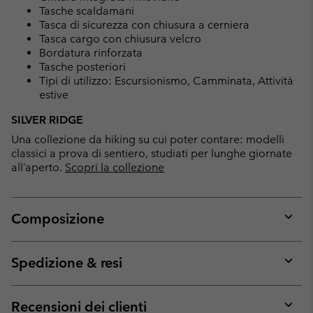
Tasche scaldamani
Tasca di sicurezza con chiusura a cerniera
Tasca cargo con chiusura velcro
Bordatura rinforzata
Tasche posteriori
Tipi di utilizzo: Escursionismo, Camminata, Attività
estive
SILVER RIDGE
Una collezione da hiking su cui poter contare: modelli
classici a prova di sentiero, studiati per lunghe giornate
all’aperto.
Scopri la collezione
Composizione
Expan
or
collap
Spedizione & resi
sectio
Expan
or
collap
Recensioni dei clienti