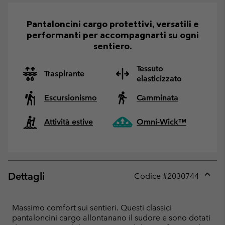
Pantaloncini cargo protettivi, versatili e
performanti per accompagnarti su ogni
sentiero.
Tessuto
Traspirante
elasticizzato
Escursionismo
Camminata
Attività estive
Omni-Wick™
Dettagli
Codice #
2030744
Expan
or
collap
Massimo comfort sui sentieri. Questi classici
sectio
pantaloncini cargo allontanano il sudore e sono dotati