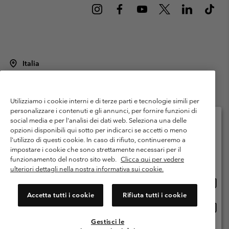
Italia
©
2026
Columbia Sportswear Italy S.R.L.. Via Feltrina Centro 11/8, 31044
Montebelluna (TV) Italia. Tutti i diritti riservati.
Utilizziamo i cookie interni e di terze parti e tecnologie simili per
Termini di utilizzo
Condizioni Generali di Venditaa
Garanzia
personalizzare i contenuti e gli annunci, per fornire funzioni di
Politica sulla privacy
social media e per l'analisi dei dati web. Seleziona una delle
opzioni disponibili qui sotto per indicarci se accetti o meno
Termini e condizioni del programma di membership
l'utilizzo di questi cookie. In caso di rifiuto, continueremo a
Seleziona il paese di spedizione e la lingua
impostare i cookie che sono strettamente necessari per il
Condizioni di utilizzo dei contenuti generati dagli utenti
Impressum
Shopping online disponibile
funzionamento del nostro sito web.
Clicca qui per vedere
Cookies
Public CBCR
ulteriori dettagli nella nostra informativa sui cookie.
Shopp
United States
online
Servizio clienti: Lun. - ven. 9:00 - 13:00 & 14:00- 18:00
Accetta tutti i cookie
Rifiuta tutti i cookie
(+)390694804176
dispon
Shopp
Italia
online
Gestisci le
dispon