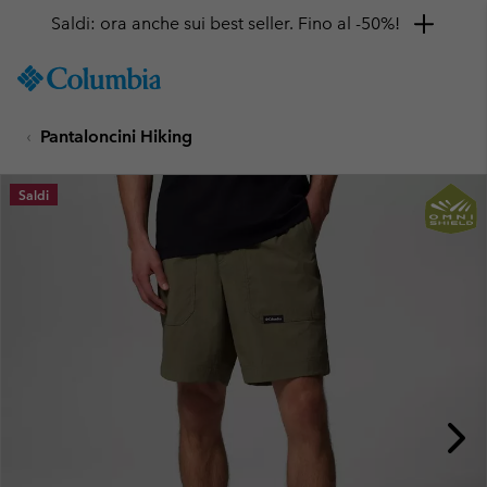
Saldi: ora anche sui best seller. Fino al -50%!
SKIP
Columbia
TO
Sportswear
CONTENT
Pantaloncini Hiking
SKIP
TO
MAIN
Saldi
NAV
SKIP
TO
SEARCH