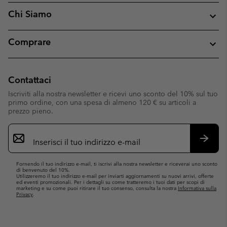
Chi Siamo
Comprare
Contattaci
Iscriviti alla nostra newsletter e ricevi uno sconto del 10% sul tuo
primo ordine, con una spesa di almeno 120 € su articoli a
prezzo pieno.
Iscrizione
e-
mail
Iscrivit
Fornendo il tuo indirizzo e-mail, ti iscrivi alla nostra newsletter e riceverai uno sconto
di benvenuto del 10%.
Utilizzeremo il tuo indirizzo e-mail per inviarti aggiornamenti su nuovi arrivi, offerte
ed eventi promozionali. Per i dettagli su come tratteremo i tuoi dati per scopi di
marketing e su come puoi ritirare il tuo consenso, consulta la nostra
Informativa sulla
Privacy
.