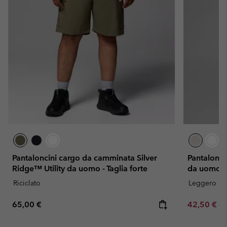
Pantaloncini cargo da camminata Silver
Pantalonc
Ridge™ Utility da uomo - Taglia forte
da uomo
Riciclato
Leggero
Regular price:
Sale price:
Re
65,00 €
42,50 €
85