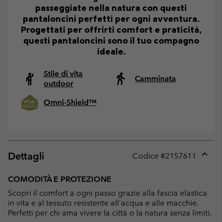
passeggiate nella natura con questi
pantaloncini perfetti per ogni avventura.
Progettati per offrirti comfort e praticità,
questi pantaloncini sono il tuo compagno
ideale.
Stile di vita
Camminata
outdoor
Omni-Shield™
Dettagli
Codice #
2157611
Expan
or
COMODITÀ E PROTEZIONE
collap
Scopri il comfort a ogni passo grazie alla fascia elastica
sectio
in vita e al tessuto resistente all'acqua e alle macchie.
Perfetti per chi ama vivere la città o la natura senza limiti.