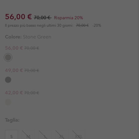
Sale price:
Regular price:
56,00 €
70,00 €
Risparmia 20%
Il prezzo più basso negli ultimi 30 giorni:
70,00 €
-20%
Colore:
Stone Green
Regular price:
Sale price:
56,00 €
70,00 €
Regular price:
Sale price:
49,00 €
70,00 €
Regular price:
Sale price:
42,00 €
70,00 €
Taglia:
S
M
L
XL
XXL