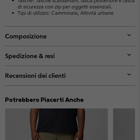
Tasche: Tasche scaldamani, tasca posteriore e tasca
di sicurezza con zip per oggetti essenziali.
Tipi di utilizzo: Camminata, Attività urbane
Composizione
Expan
or
collap
Spedizione & resi
sectio
Expan
or
collap
Recensioni dei clienti
sectio
Expan
or
collap
Potrebbero Piacerti Anche
sectio