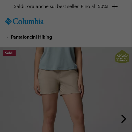
Saldi: ora anche sui best seller. Fino al -50%!
SKIP
Columbia
TO
Sportswear
CONTENT
Pantaloncini Hiking
SKIP
TO
MAIN
Saldi
NAV
SKIP
TO
SEARCH