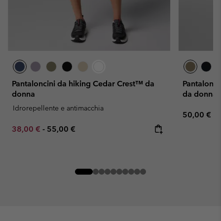
Pantaloncini da hiking Cedar Crest™ da
Pantaloncin
donna
da donna
Idrorepellente e antimacchia
Regular pr
50,00 €
Minimum sale price:
Maximum price:
38,00 €
-
55,00 €