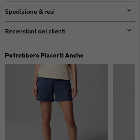
or
collap
Spedizione & resi
sectio
Expan
or
collap
Recensioni dei clienti
sectio
Expan
or
collap
Potrebbero Piacerti Anche
sectio