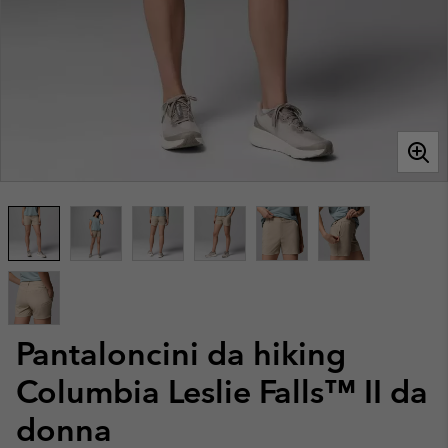
Pantaloncini da hiking
Columbia Leslie Falls™ II da
donna