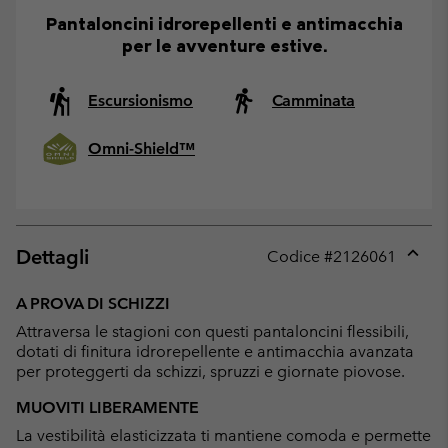
Pantaloncini idrorepellenti e antimacchia
per le avventure estive.
Escursionismo
Camminata
Omni-Shield™
Dettagli
Codice #
2126061
Expan
or
A PROVA DI SCHIZZI
collap
Attraversa le stagioni con questi pantaloncini flessibili,
sectio
dotati di finitura idrorepellente e antimacchia avanzata
per proteggerti da schizzi, spruzzi e giornate piovose.
MUOVITI LIBERAMENTE
La vestibilità elasticizzata ti mantiene comoda e permette