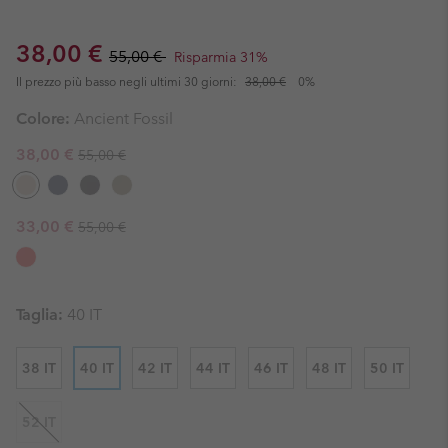
Sale price:
Regular price:
38,00 €
55,00 €
Risparmia 31%
Il prezzo più basso negli ultimi 30 giorni:
38,00 €
0%
Colore:
Ancient Fossil
Regular price:
Sale price:
38,00 €
55,00 €
Regular price:
Sale price:
33,00 €
55,00 €
Taglia:
40 IT
38 IT
40 IT
42 IT
44 IT
46 IT
48 IT
50 IT
52 IT