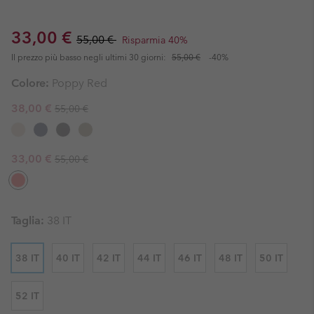
Sale price:
Regular price:
33,00 €
55,00 €
Risparmia 40%
Il prezzo più basso negli ultimi 30 giorni:
55,00 €
-40%
Colore:
Poppy Red
Regular price:
Sale price:
38,00 €
55,00 €
Regular price:
Sale price:
33,00 €
55,00 €
Taglia:
38 IT
38 IT
40 IT
42 IT
44 IT
46 IT
48 IT
50 IT
52 IT