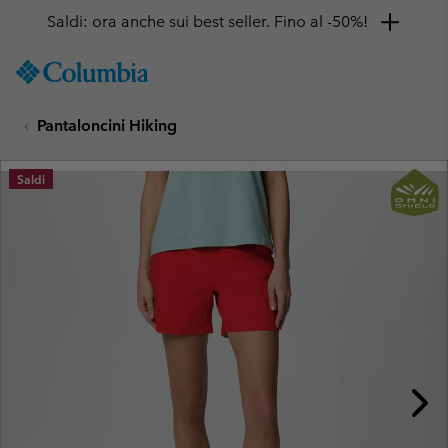
Saldi: ora anche sui best seller. Fino al -50%!
SKIP
Columbia
TO
Sportswear
CONTENT
Pantaloncini Hiking
SKIP
TO
MAIN
Saldi
NAV
SKIP
TO
SEARCH