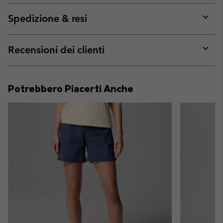
or
collap
Spedizione & resi
sectio
Expan
or
collap
Recensioni dei clienti
sectio
Expan
or
collap
Potrebbero Piacerti Anche
sectio