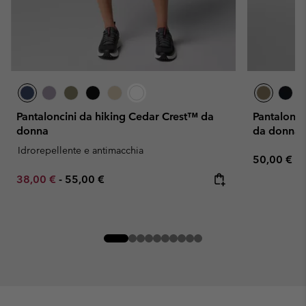
Pantaloncini da hiking Cedar Crest™ da
Pantaloncin
donna
da donna
Idrorepellente e antimacchia
Regular pr
50,00 €
Minimum sale price:
Maximum price:
38,00 €
-
55,00 €