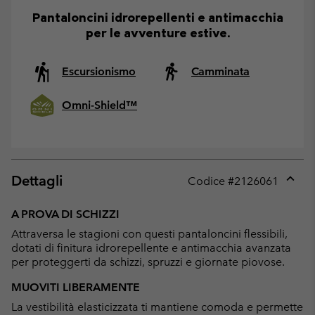
Pantaloncini idrorepellenti e antimacchia
per le avventure estive.
Escursionismo
Camminata
Omni-Shield™
Dettagli
Codice #
2126061
Expan
or
A PROVA DI SCHIZZI
collap
Attraversa le stagioni con questi pantaloncini flessibili,
sectio
dotati di finitura idrorepellente e antimacchia avanzata
per proteggerti da schizzi, spruzzi e giornate piovose.
MUOVITI LIBERAMENTE
La vestibilità elasticizzata ti mantiene comoda e permette