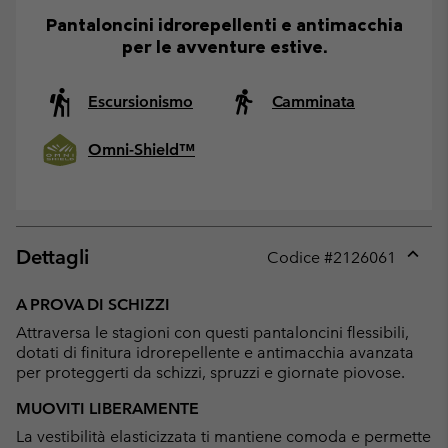
Pantaloncini idrorepellenti e antimacchia
per le avventure estive.
Escursionismo
Camminata
Omni-Shield™
Dettagli
Codice #
2126061
Expan
or
A PROVA DI SCHIZZI
collap
Attraversa le stagioni con questi pantaloncini flessibili,
sectio
dotati di finitura idrorepellente e antimacchia avanzata
per proteggerti da schizzi, spruzzi e giornate piovose.
MUOVITI LIBERAMENTE
La vestibilità elasticizzata ti mantiene comoda e permette