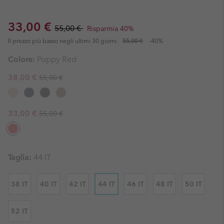
Sale price:
Regular price:
33,00 €
55,00 €
Risparmia 40%
Il prezzo più basso negli ultimi 30 giorni:
55,00 €
-40%
Colore:
Poppy Red
Regular price:
Sale price:
38,00 €
55,00 €
Regular price:
Sale price:
33,00 €
55,00 €
Taglia:
44 IT
38 IT
40 IT
42 IT
44 IT
46 IT
48 IT
50 IT
52 IT