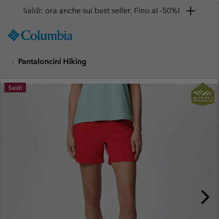
Saldi: ora anche sui best seller. Fino al -50%!
SKIP
Columbia
TO
Sportswear
CONTENT
Pantaloncini Hiking
SKIP
TO
MAIN
Saldi
NAV
SKIP
TO
SEARCH