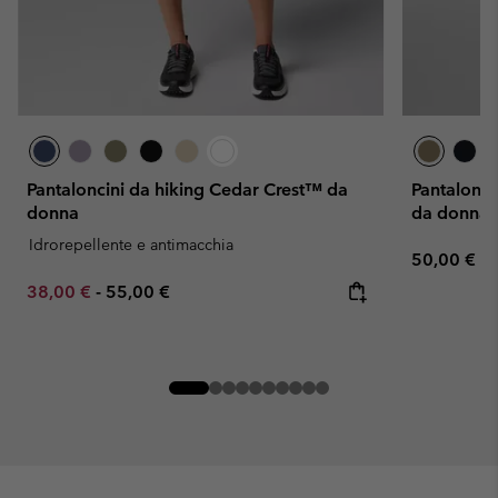
Pantaloncini da hiking Cedar Crest™ da
Pantaloncin
donna
da donna
Idrorepellente e antimacchia
Regular pr
50,00 €
Minimum sale price:
Maximum price:
38,00 €
-
55,00 €