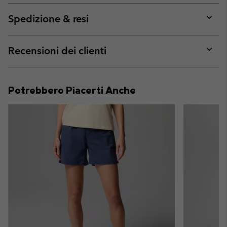
or
collap
Spedizione & resi
sectio
Expan
or
collap
Recensioni dei clienti
sectio
Expan
or
collap
Potrebbero Piacerti Anche
sectio