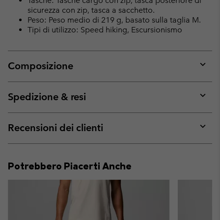
Tasche: Tasche cargo con zip, tasca posteriore di
sicurezza con zip, tasca a sacchetto.
Peso: Peso medio di 219 g, basato sulla taglia M.
Tipi di utilizzo: Speed hiking, Escursionismo
Composizione
Expan
or
collap
Spedizione & resi
sectio
Expan
or
collap
Recensioni dei clienti
sectio
Expan
or
collap
Potrebbero Piacerti Anche
sectio