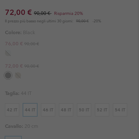
Sale price:
Regular price:
72,00 €
90,00 €
Risparmia 20%
Il prezzo più basso negli ultimi 30 giorni:
90,00 €
-20%
Colore:
Black
Regular price:
Sale price:
76,00 €
90,00 €
Regular price:
Sale price:
72,00 €
90,00 €
Taglia:
44 IT
42 IT
44 IT
46 IT
48 IT
50 IT
52 IT
54 IT
Cavallo:
20 cm