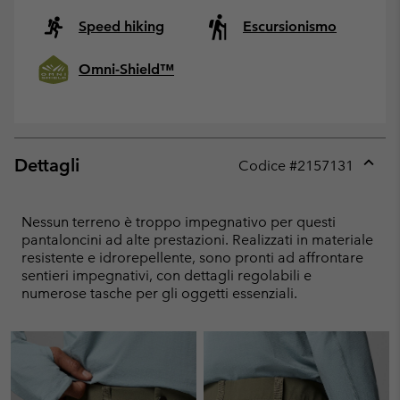
Speed hiking
Escursionismo
Omni-Shield™
Dettagli
Codice #
2157131
Expan
or
collap
Nessun terreno è troppo impegnativo per questi
sectio
pantaloncini ad alte prestazioni. Realizzati in materiale
resistente e idrorepellente, sono pronti ad affrontare
sentieri impegnativi, con dettagli regolabili e
numerose tasche per gli oggetti essenziali.