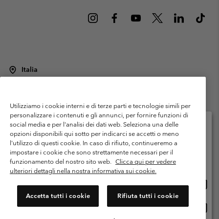
Italia
©
2026
Columbia Sportswear Italy S.R.L.. Via Feltrina Centro 11/8, 31044
Montebelluna (TV) Italia. Tutti i diritti riservati.
Utilizziamo i cookie interni e di terze parti e tecnologie simili per
Termini di utilizzo
Condizioni Generali di Venditaa
Garanzia
personalizzare i contenuti e gli annunci, per fornire funzioni di
Politica sulla privacy
social media e per l'analisi dei dati web. Seleziona una delle
opzioni disponibili qui sotto per indicarci se accetti o meno
Termini e condizioni del programma di membership
l'utilizzo di questi cookie. In caso di rifiuto, continueremo a
Seleziona il paese di spedizione e la lingua
impostare i cookie che sono strettamente necessari per il
Condizioni di utilizzo dei contenuti generati dagli utenti
Impressum
Shopping online disponibile
funzionamento del nostro sito web.
Clicca qui per vedere
Cookies
Public CBCR
ulteriori dettagli nella nostra informativa sui cookie.
Shopp
United States
online
Servizio clienti: Lun. - ven. 9:00 - 13:00 & 14:00- 18:00
Accetta tutti i cookie
Rifiuta tutti i cookie
(+)390694804176
dispon
Shopp
Italia
online