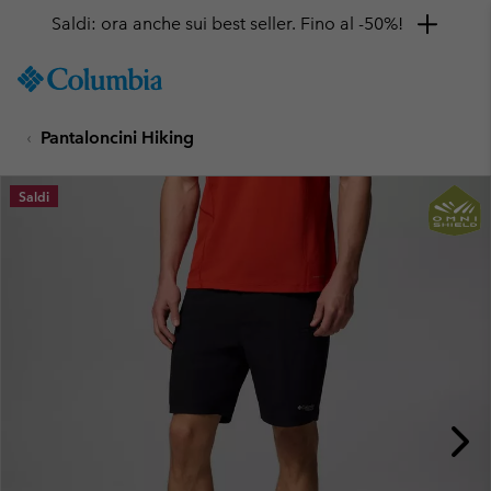
Saldi: ora anche sui best seller. Fino al -50%!
SKIP
Columbia
TO
Sportswear
CONTENT
Pantaloncini Hiking
SKIP
TO
MAIN
Saldi
NAV
SKIP
TO
SEARCH