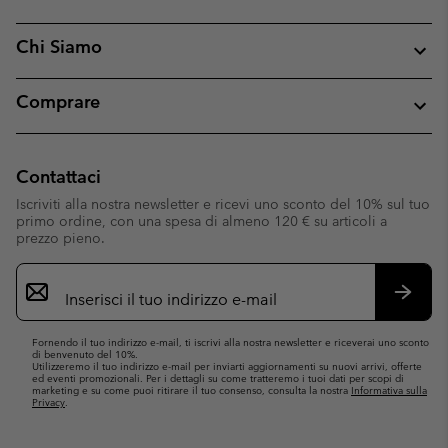
Chi Siamo
Comprare
Contattaci
Iscriviti alla nostra newsletter e ricevi uno sconto del 10% sul tuo
primo ordine, con una spesa di almeno 120 € su articoli a
prezzo pieno.
Iscrizione
e-
mail
Iscrivit
Fornendo il tuo indirizzo e-mail, ti iscrivi alla nostra newsletter e riceverai uno sconto
di benvenuto del 10%.
Utilizzeremo il tuo indirizzo e-mail per inviarti aggiornamenti su nuovi arrivi, offerte
ed eventi promozionali. Per i dettagli su come tratteremo i tuoi dati per scopi di
marketing e su come puoi ritirare il tuo consenso, consulta la nostra
Informativa sulla
Privacy
.