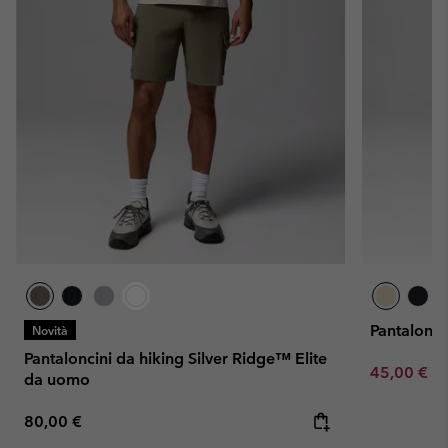
Pantalonci
Novità
Pantaloncini da hiking Silver Ridge™ Elite
Minimum sa
45,00 €
-
da uomo
Regular price:
80,00 €