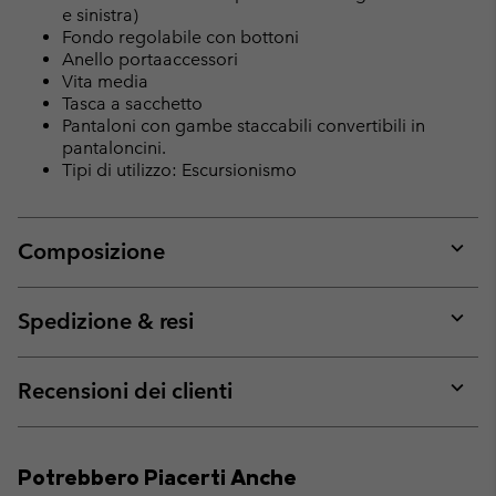
e sinistra)
Fondo regolabile con bottoni
Anello portaaccessori
Vita media
Tasca a sacchetto
Pantaloni con gambe staccabili convertibili in
pantaloncini.
Tipi di utilizzo: Escursionismo
Composizione
Expan
or
collap
Spedizione & resi
sectio
Expan
or
collap
Recensioni dei clienti
sectio
Expan
or
collap
Potrebbero Piacerti Anche
sectio