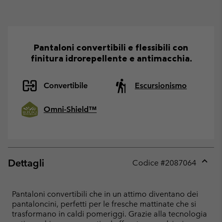
Pantaloni convertibili e flessibili con
finitura idrorepellente e antimacchia.
Convertibile
Escursionismo
Omni-Shield™
Dettagli
Codice #
2087064
Expan
or
collap
Pantaloni convertibili che in un attimo diventano dei
sectio
pantaloncini, perfetti per le fresche mattinate che si
trasformano in caldi pomeriggi. Grazie alla tecnologia