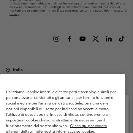
Utilizzeremo il tuo indirizzo e-mail per inviarti aggiornamenti su nuovi arrivi, offerte
ed eventi promozionali. Per i dettagli su come tratteremo i tuoi dati per scopi di
marketing e su come puoi ritirare il tuo consenso, consulta la nostra
Informativa sulla
Privacy
.
Italia
©
2026
Columbia Sportswear Italy S.R.L.. Via Feltrina Centro 11/8, 31044
Montebelluna (TV) Italia. Tutti i diritti riservati.
Utilizziamo i cookie interni e di terze parti e tecnologie simili per
Termini di utilizzo
Condizioni Generali di Venditaa
Garanzia
personalizzare i contenuti e gli annunci, per fornire funzioni di
Politica sulla privacy
social media e per l'analisi dei dati web. Seleziona una delle
opzioni disponibili qui sotto per indicarci se accetti o meno
Termini e condizioni del programma di membership
l'utilizzo di questi cookie. In caso di rifiuto, continueremo a
Seleziona il paese di spedizione e la lingua
impostare i cookie che sono strettamente necessari per il
Condizioni di utilizzo dei contenuti generati dagli utenti
Impressum
Shopping online disponibile
funzionamento del nostro sito web.
Clicca qui per vedere
Cookies
Public CBCR
ulteriori dettagli nella nostra informativa sui cookie.