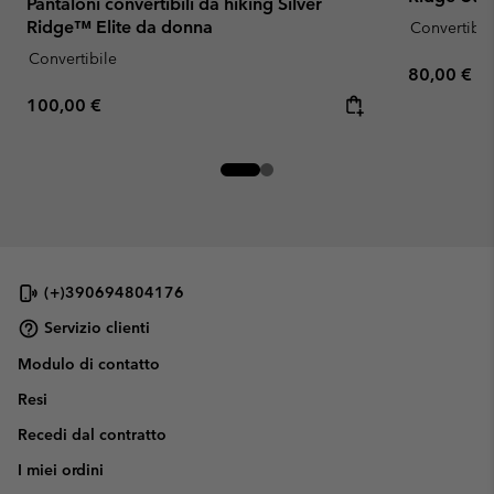
Pantaloni convertibili da hiking Silver
Ridge™ Elite da donna
Convertibil
Convertibile
Regular pr
80,00 €
Regular price:
100,00 €
(+)390694804176
Servizio clienti
Modulo di contatto
Resi
Recedi dal contratto
I miei ordini