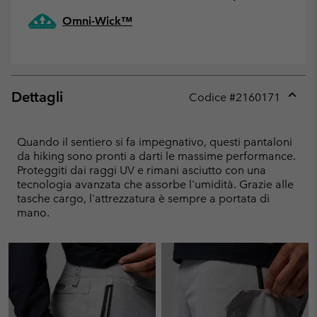
Omni-Wick™
Dettagli
Codice #
2160171
Expan
or
collap
Quando il sentiero si fa impegnativo, questi pantaloni
sectio
da hiking sono pronti a darti le massime performance.
Proteggiti dai raggi UV e rimani asciutto con una
tecnologia avanzata che assorbe l'umidità. Grazie alle
tasche cargo, l'attrezzatura è sempre a portata di
mano.