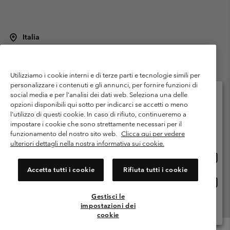
Italia
©
2026
Columbia Sportswear Italy S.R.L.. Via Feltrina Centro 11/8, 31044
Montebelluna (TV) Italia. Tutti i diritti riservati.
Utilizziamo i cookie interni e di terze parti e tecnologie simili per
Termini di utilizzo
Condizioni Generali di Venditaa
Garanzia
personalizzare i contenuti e gli annunci, per fornire funzioni di
Politica sulla privacy
social media e per l'analisi dei dati web. Seleziona una delle
opzioni disponibili qui sotto per indicarci se accetti o meno
Termini e condizioni del programma di membership
l'utilizzo di questi cookie. In caso di rifiuto, continueremo a
Seleziona il paese di spedizione e la lingua
impostare i cookie che sono strettamente necessari per il
Condizioni di utilizzo dei contenuti generati dagli utenti
Impressum
Shopping online disponibile
funzionamento del nostro sito web.
Clicca qui per vedere
Cookies
Public CBCR
ulteriori dettagli nella nostra informativa sui cookie.
Shopp
United States
online
Servizio clienti: Lun. - ven. 9:00 - 13:00 & 14:00- 18:00
Accetta tutti i cookie
Rifiuta tutti i cookie
(+)390694804176
dispon
Shopp
Italia
online
Gestisci le
dispon
impostazioni dei
Visualizza Tutti I Paesi
cookie