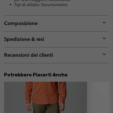
Tipi di utilizzo: Escursionismo
Composizione
Expan
or
collap
Spedizione & resi
sectio
Expan
or
collap
Recensioni dei clienti
sectio
Expan
or
collap
Potrebbero Piacerti Anche
sectio