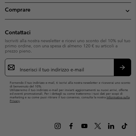
Comprare
Contattaci
Iscriviti alla nostra newsletter e ricevi uno sconto del 10% sul tuo
primo ordine, con una spesa di almeno 120 € su articoli a
prezzo pieno.
Iscrizione
e-
mail
Iscrivit
Fornendo il tuo indirizzo e-mail, ti iscrivi alla nostra newsletter e riceverai uno sconto
di benvenuto del 10%.
Utilizzeremo il tuo indirizzo e-mail per inviarti aggiornamenti su nuovi arrivi, offerte
ed eventi promozionali. Per i dettagli su come tratteremo i tuoi dati per scopi di
marketing e su come puoi ritirare il tuo consenso, consulta la nostra
Informativa sulla
Privacy
.