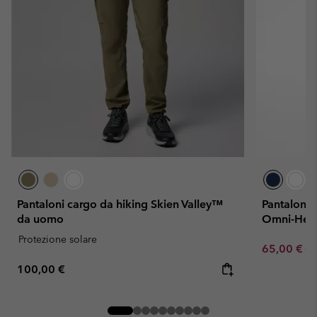
Pantaloni cargo da hiking Skien Valley™
Pantaloni 
da uomo
Omni-Heat
Protezione solare
Sale price:
Re
65,00 €
13
Regular price:
100,00 €