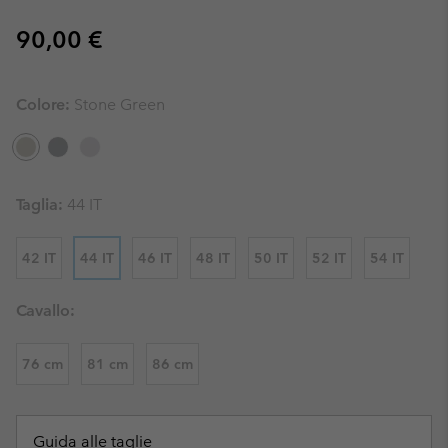
Regular price:
90,00 €
Colore:
Stone Green
Taglia:
44 IT
42 IT
44 IT
46 IT
48 IT
50 IT
52 IT
54 IT
Cavallo:
76 cm
81 cm
86 cm
Guida alle taglie