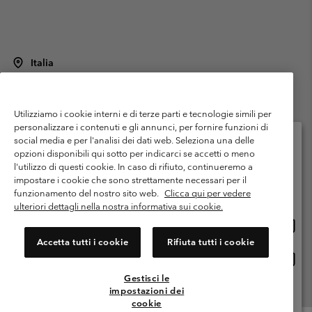
Italia
©
2026
Columbia Sportswear Italy S.R.L.. Via Feltrina Centro 11/8, 31044
Montebelluna (TV) Italia. Tutti i diritti riservati.
Utilizziamo i cookie interni e di terze parti e tecnologie simili per
Termini di utilizzo
Condizioni Generali di Venditaa
Garanzia
personalizzare i contenuti e gli annunci, per fornire funzioni di
Politica sulla privacy
social media e per l'analisi dei dati web. Seleziona una delle
opzioni disponibili qui sotto per indicarci se accetti o meno
Termini e condizioni del programma di membership
l'utilizzo di questi cookie. In caso di rifiuto, continueremo a
Seleziona il paese di spedizione e la lingua
impostare i cookie che sono strettamente necessari per il
Condizioni di utilizzo dei contenuti generati dagli utenti
Impressum
Shopping online disponibile
funzionamento del nostro sito web.
Clicca qui per vedere
Cookies
Public CBCR
ulteriori dettagli nella nostra informativa sui cookie.
Shopp
United States
online
Servizio clienti: Lun. - ven. 9:00 - 13:00 & 14:00- 18:00
Accetta tutti i cookie
Rifiuta tutti i cookie
(+)390694804176
dispon
Shopp
Italia
online
Gestisci le
dispon
impostazioni dei
Visualizza Tutti I Paesi
cookie