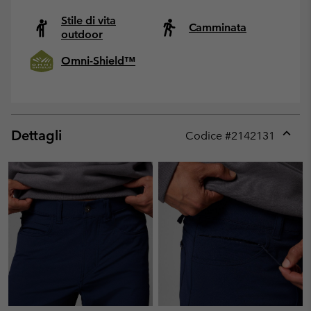
Stile di vita
Camminata
outdoor
Omni-Shield™
Dettagli
Codice #
2142131
Expan
or
collap
sectio