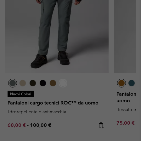
Pantaloni 
Nuovi Colori
uomo
Pantaloni cargo tecnici ROC™ da uomo
Tessuto elas
Idrorepellente e antimacchia
Sale price:
Re
75,00 €
15
Minimum sale price:
Maximum price:
60,00 €
-
100,00 €