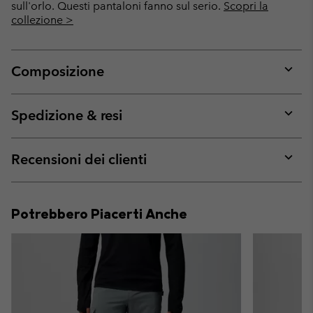
sull'orlo. Questi pantaloni fanno sul serio.
Scopri la
collezione >
Composizione
Expan
or
collap
Spedizione & resi
sectio
Expan
or
collap
Recensioni dei clienti
sectio
Expan
or
collap
Potrebbero Piacerti Anche
sectio