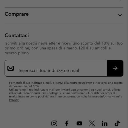
Comprare
Contattaci
Iscriviti alla nostra newsletter e ricevi uno sconto del 10% sul tuo
primo ordine, con una spesa di almeno 120 € su articoli a
prezzo pieno.
Iscrizione
e-
mail
Iscrivit
Fornendo il tuo indirizzo e-mail, ti iscrivi alla nostra newsletter e riceverai uno sconto
di benvenuto del 10%.
Utilizzeremo il tuo indirizzo e-mail per inviarti aggiornamenti su nuovi arrivi, offerte
ed eventi promozionali. Per i dettagli su come tratteremo i tuoi dati per scopi di
marketing e su come puoi ritirare il tuo consenso, consulta la nostra
Informativa sulla
Privacy
.