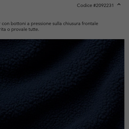
Codice #
2092231
Expan
or
collap
 con bottoni a pressione sulla chiusura frontale
sectio
ita o provale tutte.