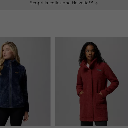
Scopri la collezione Helvetia™
arrow_forward