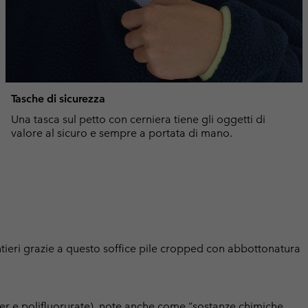
Tasche di sicurezza
Una tasca sul petto con cerniera tiene gli oggetti di
valore al sicuro e sempre a portata di mano.
entieri grazie a questo soffice pile cropped con abbottonatura
er e polifluorurate), note anche come “sostanze chimiche