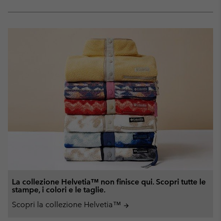
sectio
Expan
or
collap
sectio
La collezione Helvetia™ non finisce qui. Scopri tutte le
stampe, i colori e le taglie.
Scopri la collezione Helvetia™
arrow_forward