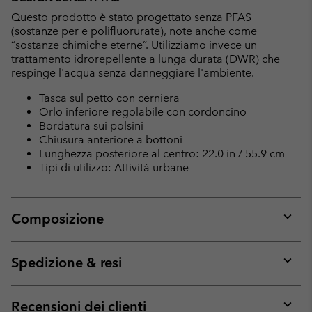
Questo prodotto è stato progettato senza PFAS
(sostanze per e polifluorurate), note anche come
“sostanze chimiche eterne”. Utilizziamo invece un
trattamento idrorepellente a lunga durata (DWR) che
respinge l'acqua senza danneggiare l'ambiente.
Tasca sul petto con cerniera
Orlo inferiore regolabile con cordoncino
Bordatura sui polsini
Chiusura anteriore a bottoni
Lunghezza posteriore al centro: 22.0 in / 55.9 cm
Tipi di utilizzo: Attività urbane
Composizione
Expan
or
collap
Spedizione & resi
sectio
Expan
or
collap
Recensioni dei clienti