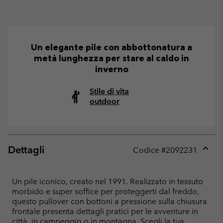
Un elegante pile con abbottonatura a
metà lunghezza per stare al caldo in
inverno
Stile di vita
outdoor
Dettagli
Codice #
2092231
Expan
or
collap
Un pile iconico, creato nel 1991. Realizzato in tessuto
sectio
morbido e super soffice per proteggerti dal freddo,
questo pullover con bottoni a pressione sulla chiusura
frontale presenta dettagli pratici per le avventure in
città, in campeggio o in montagna. Scegli la tua