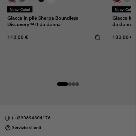
Nuovi Colori
Nuovi Colori
Giacca in pile Sherpa Boundless
Giacca lu
Discovery™ II da donna
da donna
Regular price:
Regular pr
110,00 €
130,00 €
(+)390694804176
Servizio clienti