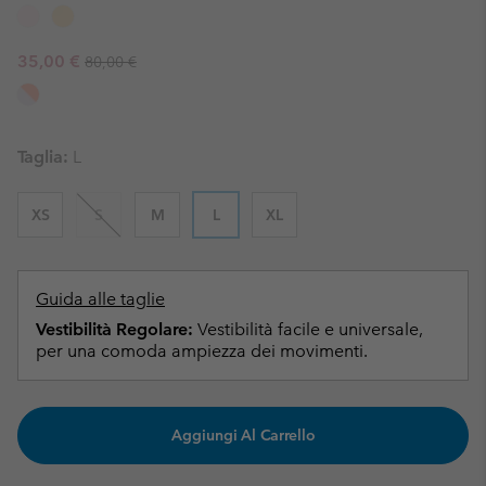
Regular price:
Sale price:
35,00 €
80,00 €
Taglia:
L
XS
S
M
L
XL
Guida alle taglie
Vestibilità Regolare:
Vestibilità facile e universale,
per una comoda ampiezza dei movimenti.
Aggiungi Al Carrello