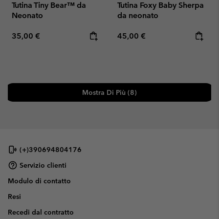
Tutina Tiny Bear™ da
Tutina Foxy Baby Sherpa
Neonato
da neonato
Regular price:
Regular price:
35,00 €
45,00 €
Mostra Di Più (8)
(+)390694804176
Servizio clienti
Modulo di contatto
Resi
Recedi dal contratto