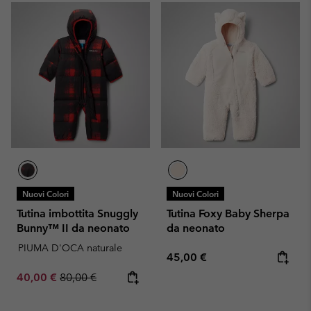
Nuovi Colori
Nuovi Colori
Tutina imbottita Snuggly
Tutina Foxy Baby Sherpa
Bunny™ II da neonato
da neonato
PIUMA D'OCA naturale
Regular price:
45,00 €
Sale price:
Regular price:
40,00 €
80,00 €