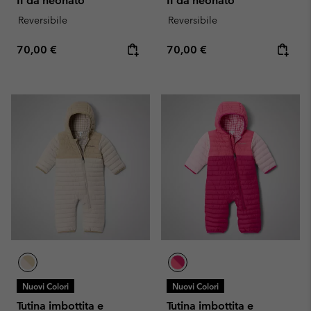
II da neonato
II da neonato
Reversibile
Reversibile
Regular price:
Regular price:
70,00 €
70,00 €
Nuovi Colori
Nuovi Colori
Tutina imbottita e
Tutina imbottita e