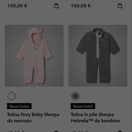
Regular price:
Regular price:
100,00 €
100,00 €
Nuovi Colori
Nuovi Colori
Tutina Foxy Baby Sherpa
Tutina in pile Sherpa
da neonato
Helvetia™ da bambino