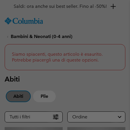
Ottieni il 10% di sconto
SKIP
Columbia
TO
Sportswear
CONTENT
Bambini & Neonati (0-4 anni)
SKIP
TO
MAIN
NAV
Siamo spiacenti, questo articolo è esaurito.
Potrebbe piacergli una di queste opzioni.
SKIP
TO
SEARCH
Abiti
Abiti
Pile
Tutti i filtri
Ordine