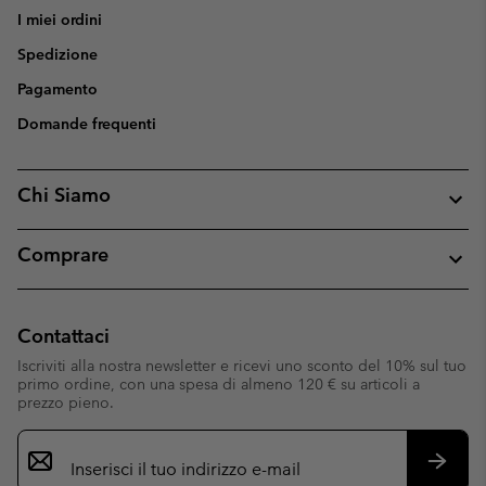
I miei ordini
Spedizione
Pagamento
Domande frequenti
Chi Siamo
Comprare
Contattaci
Iscriviti alla nostra newsletter e ricevi uno sconto del 10% sul tuo
primo ordine, con una spesa di almeno 120 € su articoli a
prezzo pieno.
Iscrizione
e-
mail
Iscrivit