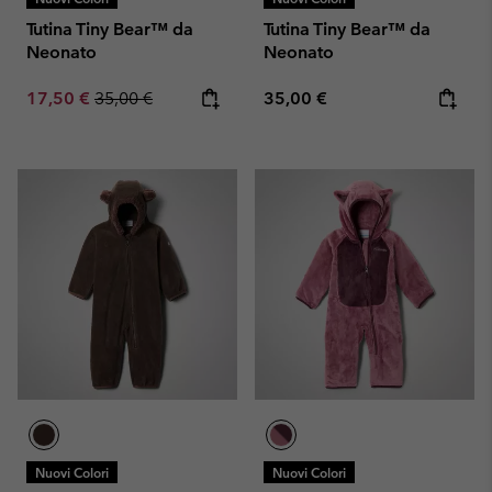
Tutina Tiny Bear™ da
Tutina Tiny Bear™ da
Neonato
Neonato
Sale price:
Regular price:
Regular price:
17,50 €
35,00 €
35,00 €
Nuovi Colori
Nuovi Colori