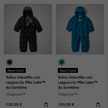
Nuovi Colori
Nuovi Colori
Tutina imbottita con
Tutina imbottita con
cappuccio Pike Lake™
cappuccio Pike Lake™
da bambino
da bambino
Outgrown™
Outgrown™
Regular price:
Regular price:
100,00 €
100,00 €