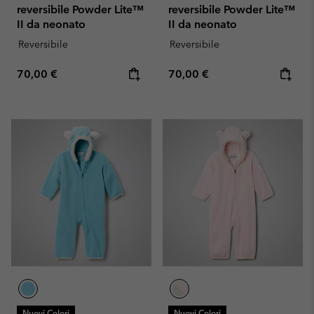
reversibile Powder Lite™
reversibile Powder Lite™
II da neonato
II da neonato
Reversibile
Reversibile
Regular price:
Regular price:
70,00 €
70,00 €
Nuovi Colori
Nuovi Colori