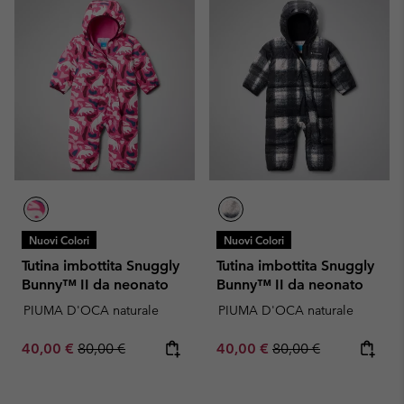
Nuovi Colori
Nuovi Colori
Tutina imbottita Snuggly
Tutina imbottita Snuggly
Bunny™ II da neonato
Bunny™ II da neonato
PIUMA D'OCA naturale
PIUMA D'OCA naturale
Sale price:
Regular price:
Sale price:
Regular price:
40,00 €
80,00 €
40,00 €
80,00 €