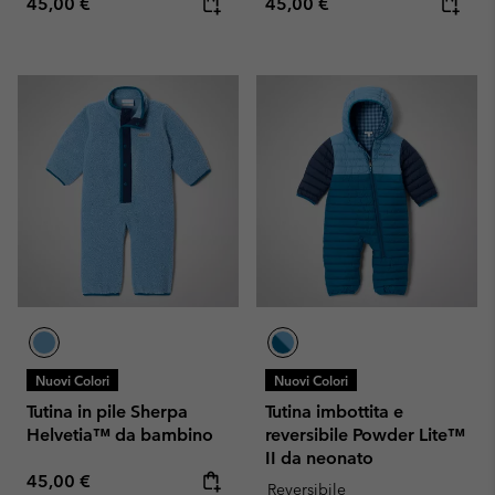
Regular price:
Regular price:
45,00 €
45,00 €
Nuovi Colori
Nuovi Colori
Tutina in pile Sherpa
Tutina imbottita e
Helvetia™ da bambino
reversibile Powder Lite™
II da neonato
Regular price:
45,00 €
Reversibile