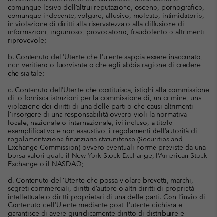
comunque lesivo dell’altrui reputazione, osceno, pornografico,
comunque indecente, volgare, allusivo, molesto, intimidatorio,
in violazione di diritti alla riservatezza o alla diffusione di
informazioni, ingiurioso, provocatorio, fraudolento o altrimenti
riprovevole;
b. Contenuto dell’Utente che l’utente sappia essere inaccurato,
non veritiero o fuorviante o che egli abbia ragione di credere
che sia tale;
c. Contenuto dell’Utente che costituisca, istighi alla commissione
di, o fornisca istruzioni per la commissione di, un crimine, una
violazione dei diritti di una delle parti o che causi altrimenti
l’insorgere di una responsabilità ovvero violi la normativa
locale, nazionale o internazionale, ivi incluso, a titolo
esemplificativo e non esaustivo, i regolamenti dell’autorità di
regolamentazione finanziaria statunitense (Securities and
Exchange Commission) ovvero eventuali norme previste da una
borsa valori quale il New York Stock Exchange, l’American Stock
Exchange o il NASDAQ;
d. Contenuto dell’Utente che possa violare brevetti, marchi,
segreti commerciali, diritti d’autore o altri diritti di proprietà
intellettuale o diritti proprietari di una delle parti. Con l’invio di
Contenuto dell’Utente mediante post, l’utente dichiara e
garantisce di avere giuridicamente diritto di distribuire e