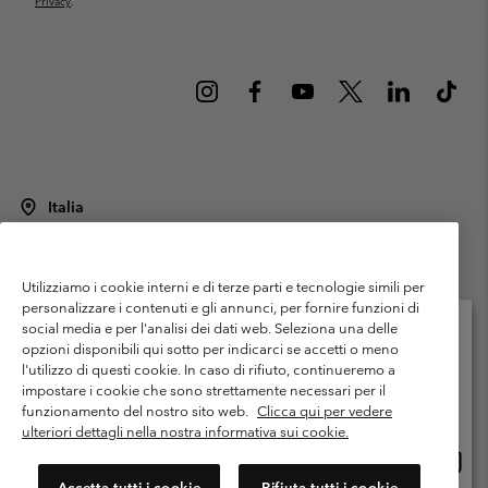
Privacy
.
Italia
©
2026
Columbia Sportswear Italy S.R.L.. Via Feltrina Centro 11/8, 31044
Montebelluna (TV) Italia. Tutti i diritti riservati.
Utilizziamo i cookie interni e di terze parti e tecnologie simili per
Termini di utilizzo
Condizioni Generali di Venditaa
Garanzia
personalizzare i contenuti e gli annunci, per fornire funzioni di
Politica sulla privacy
social media e per l'analisi dei dati web. Seleziona una delle
opzioni disponibili qui sotto per indicarci se accetti o meno
Termini e condizioni del programma di membership
l'utilizzo di questi cookie. In caso di rifiuto, continueremo a
Seleziona il paese di spedizione e la lingua
impostare i cookie che sono strettamente necessari per il
Condizioni di utilizzo dei contenuti generati dagli utenti
Impressum
Shopping online disponibile
funzionamento del nostro sito web.
Clicca qui per vedere
Cookies
Public CBCR
ulteriori dettagli nella nostra informativa sui cookie.
Shopp
United States
online
Servizio clienti: Lun. - ven. 9:00 - 13:00 & 14:00- 18:00
Accetta tutti i cookie
Rifiuta tutti i cookie