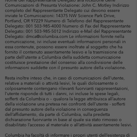
Nome del Rappresentante Delegato alla Ricezione delle
Comunicazioni di Presunta Violazione: John C. Motley Indirizzo
completo del Rappresentante Delegato cui devono essere
inviate le Comunicazioni: 14375 NW Science Park Drive,
Portland, OR 97229 Numero di Telefono del Rappresentante
Delegato: 001 503-985-4000 Numero di Fax del Rappresentante
Delegato: 001 503-985-5012 Indirizzo e-Mail del Rappresentante
Delegato: dmca@columbia.com Le informazioni fornite nella
comunicazione, ivi incluse eventuali informazioni personali in
essa contenute, possono essere inoltrate al soggetto che ha
fornito il contenuto asseritamente lesivo e la trasmissione da
parte dell’utente a Columbia della suddetta comunicazione
costituisce prestazione del consenso alla condivisione delle
informazioni suddette con il presunto autore della violazione.
Resta inoltre inteso che, in caso di comunicazioni dell’utente,
relative a materiali o attività lesivi, le quali dolosamente o
colposamente contengano rilevanti fuorvianti rappresentazioni,
l’utente risponde di tutti i danni, ivi incluse le spese legali,
sofferti da Columbia o – qualora la legge attribuisca all’autore
della violazione una pretesa nei confronti dell’utente - sofferti
dal presunto autore della violazione in conseguenza
dell’affidamento, da parte di Columbia, sulla predetta
dichiarazione fuorviante in base al quale sia stato rimosso o
disabilitato l’accesso al materiale o all’attività asseritamente lesivi.
Columbia ha facoltà di informare i propri utenti dell’esistenza di