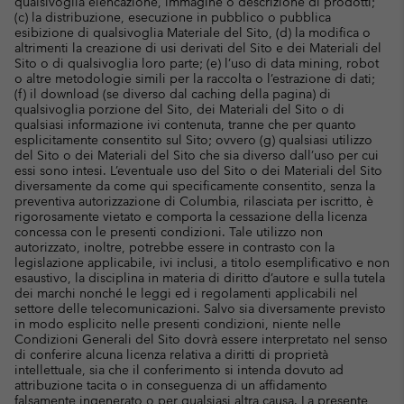
qualsivoglia elencazione, immagine o descrizione di prodotti;
(c) la distribuzione, esecuzione in pubblico o pubblica
esibizione di qualsivoglia Materiale del Sito, (d) la modifica o
altrimenti la creazione di usi derivati del Sito e dei Materiali del
Sito o di qualsivoglia loro parte; (e) l’uso di data mining, robot
o altre metodologie simili per la raccolta o l’estrazione di dati;
(f) il download (se diverso dal caching della pagina) di
qualsivoglia porzione del Sito, dei Materiali del Sito o di
qualsiasi informazione ivi contenuta, tranne che per quanto
esplicitamente consentito sul Sito; ovvero (g) qualsiasi utilizzo
del Sito o dei Materiali del Sito che sia diverso dall’uso per cui
essi sono intesi. L’eventuale uso del Sito o dei Materiali del Sito
diversamente da come qui specificamente consentito, senza la
preventiva autorizzazione di Columbia, rilasciata per iscritto, è
rigorosamente vietato e comporta la cessazione della licenza
concessa con le presenti condizioni. Tale utilizzo non
autorizzato, inoltre, potrebbe essere in contrasto con la
legislazione applicabile, ivi inclusi, a titolo esemplificativo e non
esaustivo, la disciplina in materia di diritto d’autore e sulla tutela
dei marchi nonché le leggi ed i regolamenti applicabili nel
settore delle telecomunicazioni. Salvo sia diversamente previsto
in modo esplicito nelle presenti condizioni, niente nelle
Condizioni Generali del Sito dovrà essere interpretato nel senso
di conferire alcuna licenza relativa a diritti di proprietà
intellettuale, sia che il conferimento si intenda dovuto ad
attribuzione tacita o in conseguenza di un affidamento
falsamente ingenerato o per qualsiasi altra causa. La presente