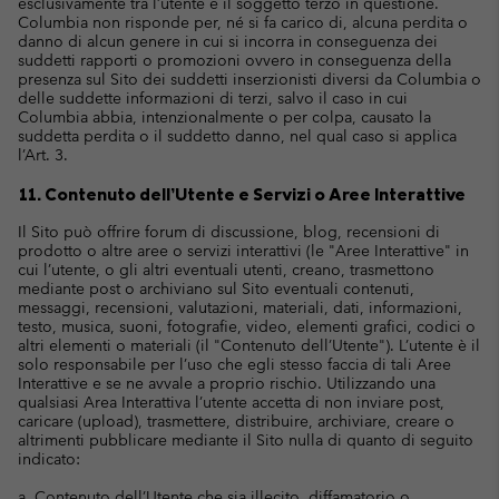
esclusivamente tra l’utente e il soggetto terzo in questione.
Columbia non risponde per, né si fa carico di, alcuna perdita o
danno di alcun genere in cui si incorra in conseguenza dei
suddetti rapporti o promozioni ovvero in conseguenza della
presenza sul Sito dei suddetti inserzionisti diversi da Columbia o
delle suddette informazioni di terzi, salvo il caso in cui
Columbia abbia, intenzionalmente o per colpa, causato la
suddetta perdita o il suddetto danno, nel qual caso si applica
l’Art. 3.
11. Contenuto dell’Utente e Servizi o Aree Interattive
Il Sito può offrire forum di discussione, blog, recensioni di
prodotto o altre aree o servizi interattivi (le "Aree Interattive" in
cui l’utente, o gli altri eventuali utenti, creano, trasmettono
mediante post o archiviano sul Sito eventuali contenuti,
messaggi, recensioni, valutazioni, materiali, dati, informazioni,
testo, musica, suoni, fotografie, video, elementi grafici, codici o
altri elementi o materiali (il "Contenuto dell’Utente"). L’utente è il
solo responsabile per l’uso che egli stesso faccia di tali Aree
Interattive e se ne avvale a proprio rischio. Utilizzando una
qualsiasi Area Interattiva l’utente accetta di non inviare post,
caricare (upload), trasmettere, distribuire, archiviare, creare o
altrimenti pubblicare mediante il Sito nulla di quanto di seguito
indicato:
a. Contenuto dell’Utente che sia illecito, diffamatorio o