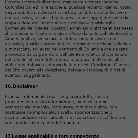
L’utente accetta di difendere, manlevare e tenere indenne
Columbia da, ed in relazione a, qualsiasi reclamo, danno, costo,
responsabilità o esborso (ivi incluso, a titolo esemplificativo e
non esaustivo, le spese legali previste per legge) derivante da
colpa o dolo dell’utente stesso e relativo a qualsivoglia
Contenuto dell’Utente “postato”, archiviato o altrimenti trasmesso
al, o mediante il, Sito o relativo all’uso da parte dell’utente delle
Aree Interattive, ivi incluso, a titolo esemplificativo e non
esaustivo, qualsiasi azione legale, domanda o reclamo, effettivo
o minacciato, sollevato nei confronti di Columbia che sia stato
provocato da colpa o dolo dell’utente e relativo al Contenuto
dell’Utente, alla condotta dolosa o colposa dell’utente, alla
violazione dolosa o colposa delle presenti Condizioni Generali
del Sito ovvero alla violazione, dolosa o colposa, di diritti di
eventuali soggetti terzi.
16. Disclaimer
Eventuali riferimenti a qualsivoglia prodotto, servizio,
procedimento o altra informazione, mediante nome
commerciale, marchio, produttore, fornitore o altro, non
costituisce né implica alcun avallo, sponsorizzazione o
raccomandazione dei suddetti, né alcuna forma di affiliazione
con i medesimi da parte di Columbia.
17. Legge applicabile e foro competente