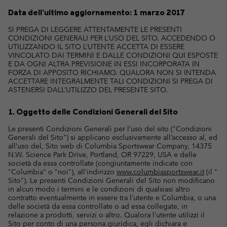
Data dell’ultimo aggiornamento: 1 marzo 2017
SI PREGA DI LEGGERE ATTENTAMENTE LE PRESENTI
CONDIZIONI GENERALI PER L’USO DEL SITO. ACCEDENDO O
UTILIZZANDO IL SITO L’UTENTE ACCETTA DI ESSERE
VINCOLATO DAI TERMINI E DALLE CONDIZIONI QUI ESPOSTE
E DA OGNI ALTRA PREVISIONE IN ESSI INCORPORATA IN
FORZA DI APPOSITO RICHIAMO. QUALORA NON SI INTENDA
ACCETTARE INTEGRALMENTE TALI CONDIZIONI SI PREGA DI
ASTENERSI DALL’UTILIZZO DEL PRESENTE SITO.
1. Oggetto delle Condizioni Generali del Sito
Le presenti Condizioni Generali per l’uso del sito ("Condizioni
Generali del Sito") si applicano esclusivamente all’accesso al, ed
all’uso del, Sito web di Columbia Sportswear Company, 14375
N.W. Science Park Drive, Portland, OR 97229, USA e delle
società da essa controllate (congiuntamente indicate con
"Columbia" o "noi"), all’indirizzo
www.columbiasportswear.it
(il "
Sito"). Le presenti Condizioni Generali del Sito non modificano
in alcun modo i termini e le condizioni di qualsiasi altro
contratto eventualmente in essere tra l’utente e Columbia, o una
delle società da essa controllate o ad essa collegate, in
relazione a prodotti, servizi o altro. Qualora l’utente utilizzi il
Sito per conto di una persona giuridica, egli dichiara e