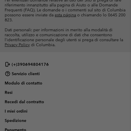
Per eventuali domande relative all’uso del Sito si prega di fare
riferimento innanzitutto alla pagina di Aiuto o alle Domande
Frequenti (FAQ). Le domande o i commenti sul sito di Columbia
possono essere inviate da
esta página
o chiamando lo 0645 200
823.
Dati personali: per informazioni in merito alla modalità di
raccolta, utilizzo e comunicazione di dati che consentono
l’identificazione personale degli utenti si prega di consultare la
Privacy Policy
di Columbia.
(+)390694804176
Servizio clienti
Modulo di contatto
Resi
Recedi dal contratto
I miei ordini
Spedizione
Pagamento