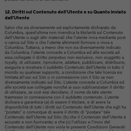
12. Diritti sul Contenuto dell’Utente e su Quanto Inviato
dall’Utente
Salvo che sia diversamente ed esplicitamente dichiarato da
Columbia, quest’ultima non rivendica la titolarità sul Contenuto
dell’Utente o sugli altri materiali che l’utente invia mediante post
o carica sul Sito o che l’utente altrimenti fornisce o invia a
Columbia. Tuttavia, a meno che non sia diversamente indicato
da Columbia, l’utente concede a Columbia ed alle società ad
essa collegate il diritto perpetuo non esclusivo, non soggetto a
royalty, di utilizzare, riprodurre, adattare, pubblicare, distribuire,
eseguire e mostrare il suddetto Contenuto dell’Utente in tutto il
mondo su qualsiasi supporto, a condizione che tale licenza sia
limitata all’uso sul Sito o in connessione con il Sito se non
diversamente indicato sul Sito. L’utente concede a Columbia ed
alle società sue collegate nonché ai suoi sublicenziatari il diritto
di utilizzare, se così essi decidano, il nome da tale utente
trasmesso in connessione con il suddetto contenuto. L’utente
dichiara e garantisce (a) di essere il titolare, e di avere la
disponibilità di tutti i diritti sul Contenuto dell’Utente che egli ha
“postato” o comunque di avere il diritto di “postare” tale
Contenuto dell’Utente sul Sito; (b) che il Contenuto dell’Utente è
accurato e non fuorviante; e che (c) l’utilizzo e l’invio del
Contenuto dell’Utente non viola le presenti Condizioni Generali