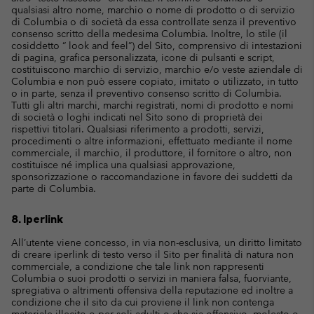
qualsiasi altro nome, marchio o nome di prodotto o di servizio
di Columbia o di società da essa controllate senza il preventivo
consenso scritto della medesima Columbia. Inoltre, lo stile (il
cosiddetto “ look and feel”) del Sito, comprensivo di intestazioni
di pagina, grafica personalizzata, icone di pulsanti e script,
costituiscono marchio di servizio, marchio e/o veste aziendale di
Columbia e non può essere copiato, imitato o utilizzato, in tutto
o in parte, senza il preventivo consenso scritto di Columbia.
Tutti gli altri marchi, marchi registrati, nomi di prodotto e nomi
di società o loghi indicati nel Sito sono di proprietà dei
rispettivi titolari. Qualsiasi riferimento a prodotti, servizi,
procedimenti o altre informazioni, effettuato mediante il nome
commerciale, il marchio, il produttore, il fornitore o altro, non
costituisce né implica una qualsiasi approvazione,
sponsorizzazione o raccomandazione in favore dei suddetti da
parte di Columbia.
8. Iperlink
All’utente viene concesso, in via non-esclusiva, un diritto limitato
di creare iperlink di testo verso il Sito per finalità di natura non
commerciale, a condizione che tale link non rappresenti
Columbia o suoi prodotti o servizi in maniera falsa, fuorviante,
spregiativa o altrimenti offensiva della reputazione ed inoltre a
condizione che il sito da cui proviene il link non contenga