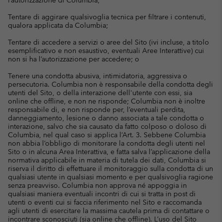
l’autorizzazione di Columbia;
Tentare di aggirare qualsivoglia tecnica per filtrare i contenuti,
qualora applicata da Columbia;
Tentare di accedere a servizi o aree del Sito (ivi incluse, a titolo
esemplificativo e non esaustivo, eventuali Aree Interattive) cui
non si ha l’autorizzazione per accedere; o
Tenere una condotta abusiva, intimidatoria, aggressiva o
persecutoria. Columbia non è responsabile della condotta degli
utenti del Sito, o della interazione dell'utente con essi, sia
online che offline, e non ne risponde; Columbia non è inoltre
responsabile di, e non risponde per, l’eventuali perdita,
danneggiamento, lesione o danno associata a tale condotta o
interazione, salvo che sia causato da fatto colposo o doloso di
Columbia, nel qual caso si applica l’Art. 3. Sebbene Columbia
non abbia l’obbligo di monitorare la condotta degli utenti nel
Sito o in alcuna Area Interattiva, e fatta salva l’applicazione della
normativa applicabile in materia di tutela dei dati, Columbia si
riserva il diritto di effettuare il monitoraggio sulla condotta di un
qualsiasi utente in qualsiasi momento e per qualsivoglia ragione
senza preavviso. Columbia non approva né appoggia in
qualsiasi maniera eventuali incontri di cui si tratta in post di
utenti o eventi cui si faccia riferimento nel Sito e raccomanda
agli utenti di esercitare la massima cautela prima di contattare o
incontrare sconosciuti (sia online che offline). L’uso del Sito