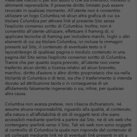
materiale illecito o per soli adulti o che sia offensivo, molesto o
altrimenti reprensibile. Il presente diritto limitato può essere
revocato in qualsiasi momento. All’utente non è consentito
utilizzare un logo Columbia né alcun altra grafica di cui sia
titolare Columbia per attivare link al presente Sito senza
l’esplicito consenso scritto di Columbia. Inoltre, non è
consentito all’utente utilizzare, effettuare il framing di, o
applicare tecniche di framing per includere marchi, loghi o altri
elementi di cui sia titolare Columbia, ivi incluse le immagini
presenti sul Sito, il contenuto di eventuale testo o il
layout/design di qualsiasi pagina o modulo contenuto in una
pagina del Sito senza l’esplicito consenso scritto di Columbia.
Tranne che per quanto sopra previsto, all’utente non viene
trasferito alcun diritto o licenza relativi ad alcun brevetto,
marchio, diritto d’autore o altro diritto proprietario che sia nella
titolarità di Columbia o di terzi, sia che il trasferimento si intenda
dovuto ad attribuzione tacita o in conseguenza di un
affidamento falsamente ingenerato o sia, infine, per qualsiasi
altra causa.
Columbia non avanza pretese, non rilascia dichiarazioni, né
assume alcuna responsabilità, riguardo alla qualità, al contenuto,
alla natura o all’affidabilità di siti di soggetti terzi che siano
accessibili mediante iperlink a partire dal Sito, né di siti web che
contengano iperlink verso il Sito. Tali siti web non sono soggetti
al controllo di Columbia la quale non risponde del contenuto di
siti collegati mediante link né di eventuali link presenti in siti a