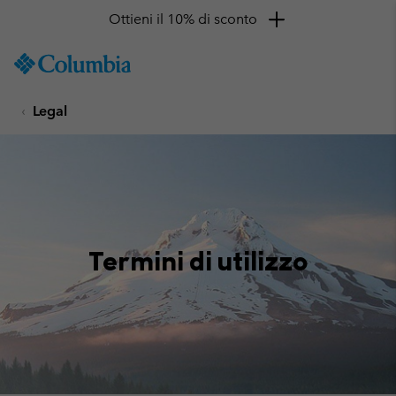
Ottieni il 10% di sconto
SKIP
Columbia
TO
Sportswear
CONTENT
Legal
SKIP
TO
MAIN
NAV
SKIP
TO
SEARCH
Termini di utilizzo