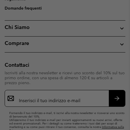
Domande frequenti
Chi Siamo
Comprare
Contattaci
Iscriviti alla nostra newsletter e ricevi uno sconto del 10% sul tuo
primo ordine, con una spesa di almeno 120 € su articoli a
prezzo pieno.
Iscrizione
e-
mail
Iscrivit
Fornendo il tuo indirizzo e-mail, ti iscrivi alla nostra newsletter e riceverai uno sconto
di benvenuto del 10%.
Utilizzeremo il tuo indirizzo e-mail per inviarti aggiornamenti su nuovi arrivi, offerte
ed eventi promozionali. Per i dettagli su come tratteremo i tuoi dati per scopi di
marketing e su come puoi ritirare il tuo consenso, consulta la nostra
Informativa sulla