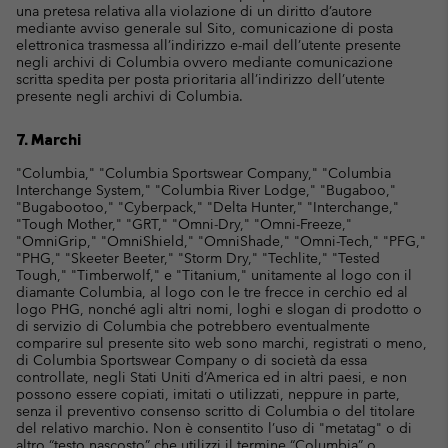
una pretesa relativa alla violazione di un diritto d’autore
mediante avviso generale sul Sito, comunicazione di posta
elettronica trasmessa all’indirizzo e-mail dell’utente presente
negli archivi di Columbia ovvero mediante comunicazione
scritta spedita per posta prioritaria all’indirizzo dell’utente
presente negli archivi di Columbia.
7. Marchi
"Columbia," "Columbia Sportswear Company," "Columbia
Interchange System," "Columbia River Lodge," "Bugaboo,"
"Bugabootoo," "Cyberpack," "Delta Hunter," "Interchange,"
"Tough Mother," "GRT," "Omni-Dry," "Omni-Freeze,"
"OmniGrip," "OmniShield," "OmniShade," "Omni-Tech," "PFG,"
"PHG," "Skeeter Beeter," "Storm Dry," "Techlite," "Tested
Tough," "Timberwolf," e "Titanium," unitamente al logo con il
diamante Columbia, al logo con le tre frecce in cerchio ed al
logo PHG, nonché agli altri nomi, loghi e slogan di prodotto o
di servizio di Columbia che potrebbero eventualmente
comparire sul presente sito web sono marchi, registrati o meno,
di Columbia Sportswear Company o di società da essa
controllate, negli Stati Uniti d’America ed in altri paesi, e non
possono essere copiati, imitati o utilizzati, neppure in parte,
senza il preventivo consenso scritto di Columbia o del titolare
del relativo marchio. Non è consentito l’uso di "metatag" o di
altro “testo nascosto” che utilizzi il termine “Columbia” o