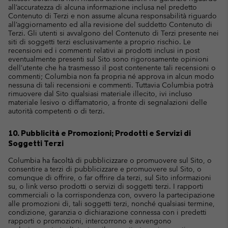
all’accuratezza di alcuna informazione inclusa nel predetto
Contenuto di Terzi e non assume alcuna responsabilità riguardo
all’aggiornamento ed alla revisione del suddetto Contenuto di
Terzi. Gli utenti si avvalgono del Contenuto di Terzi presente nei
siti di soggetti terzi esclusivamente a proprio rischio. Le
recensioni ed i commenti relativi ai prodotti inclusi in post
eventualmente presenti sul Sito sono rigorosamente opinioni
dell’utente che ha trasmesso il post contenente tali recensioni o
commenti; Columbia non fa propria né approva in alcun modo
nessuna di tali recensioni e commenti. Tuttavia Columbia potrà
rimuovere dal Sito qualsiasi materiale illecito, ivi incluso
materiale lesivo o diffamatorio, a fronte di segnalazioni delle
autorità competenti o di terzi.
10. Pubblicità e Promozioni; Prodotti e Servizi di
Soggetti Terzi
Columbia ha facoltà di pubblicizzare o promuovere sul Sito, o
consentire a terzi di pubblicizzare e promuovere sul Sito, o
comunque di offrire, o far offrire da terzi, sul Sito informazioni
su, o link verso prodotti o servizi di soggetti terzi. I rapporti
commerciali o la corrispondenza con, ovvero la partecipazione
alle promozioni di, tali soggetti terzi, nonché qualsiasi termine,
condizione, garanzia o dichiarazione connessa con i predetti
rapporti o promozioni, intercorrono e avvengono