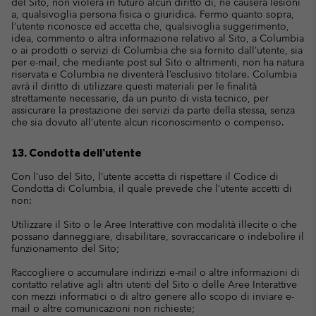
del Sito, non violerà in futuro alcun diritto di, né causerà lesioni
a, qualsivoglia persona fisica o giuridica. Fermo quanto sopra,
l’utente riconosce ed accetta che, qualsivoglia suggerimento,
idea, commento o altra informazione relativo al Sito, a Columbia
o ai prodotti o servizi di Columbia che sia fornito dall’utente, sia
per e-mail, che mediante post sul Sito o altrimenti, non ha natura
riservata e Columbia ne diventerà l’esclusivo titolare. Columbia
avrà il diritto di utilizzare questi materiali per le finalità
strettamente necessarie, da un punto di vista tecnico, per
assicurare la prestazione dei servizi da parte della stessa, senza
che sia dovuto all’utente alcun riconoscimento o compenso.
13. Condotta dell’utente
Con l’uso del Sito, l’utente accetta di rispettare il Codice di
Condotta di Columbia, il quale prevede che l’utente accetti di
non:
Utilizzare il Sito o le Aree Interattive con modalità illecite o che
possano danneggiare, disabilitare, sovraccaricare o indebolire il
funzionamento del Sito;
Raccogliere o accumulare indirizzi e-mail o altre informazioni di
contatto relative agli altri utenti del Sito o delle Aree Interattive
con mezzi informatici o di altro genere allo scopo di inviare e-
mail o altre comunicazioni non richieste;