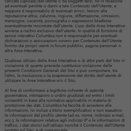
caricato (upload) dall’utente o da soggetti terzi, né in relazione
ad eventuali perdite o danni a tale Contenuto dell’Utente, e
neppure è responsabile di eventuali errori, lesioni alla
reputazione altrui, calunnie, ingiurie, diffamazione, omissioni,
menzogne, oscenità, pornografia o espressioni blasfeme
eventualmente incontrate dall’utente. L’uso delle Aree Interattive
avviene a rischio esclusivo dell’utente. In qualità di fornitore di
servizi interattivi Columbia non è responsabile per eventuali
dichiarazioni o assicurazioni ovvero per Contenuto dell’Utente
fornito dai propri utenti in forum pubblici, pagine personali o
altra Area Interattiva.
Qualsiasi utilizzo delle Aree Interattive o di altre parti del Sito in
violazione di quanto precede costituisce violazione delle
presenti Condizioni Generali del Sito e può comportare, tra
l’altro, la risoluzione o la sospensione del diritto dell’utente di
utilizzare le Aree Interattive e/o il Sito.
Al fine di conformarsi a legittime richieste di autorità
governative, intimazioni o ordini giudiziali ed entro i limiti
consentiti in base alla normativa applicabile in materia di
protezione dei dati, Columbia ha facoltà di accedere alle
informazioni, ivi inclusi a titolo esemplificativo e non esaustivo
le informazioni del profilo utente (ad es. nome, indirizzo e-mail,
ecc.), le informazioni relative agli indirizzi IP e le informazioni di
traffico, i dati storici sull’utilizzo nonché il Contenuto dell’Utente
postato sul Sito, e di comunicarle.