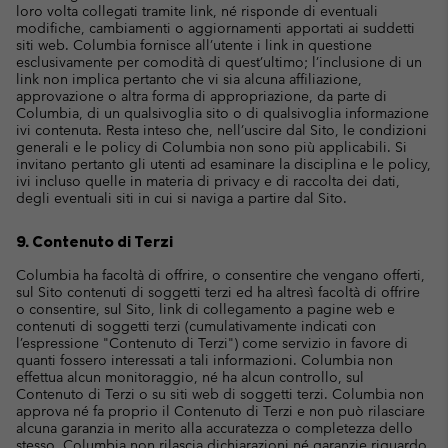
loro volta collegati tramite link, né risponde di eventuali
modifiche, cambiamenti o aggiornamenti apportati ai suddetti
siti web. Columbia fornisce all’utente i link in questione
esclusivamente per comodità di quest’ultimo; l’inclusione di un
link non implica pertanto che vi sia alcuna affiliazione,
approvazione o altra forma di appropriazione, da parte di
Columbia, di un qualsivoglia sito o di qualsivoglia informazione
ivi contenuta. Resta inteso che, nell’uscire dal Sito, le condizioni
generali e le policy di Columbia non sono più applicabili. Si
invitano pertanto gli utenti ad esaminare la disciplina e le policy,
ivi incluso quelle in materia di privacy e di raccolta dei dati,
degli eventuali siti in cui si naviga a partire dal Sito.
9. Contenuto di Terzi
Columbia ha facoltà di offrire, o consentire che vengano offerti,
sul Sito contenuti di soggetti terzi ed ha altresì facoltà di offrire
o consentire, sul Sito, link di collegamento a pagine web e
contenuti di soggetti terzi (cumulativamente indicati con
l’espressione "Contenuto di Terzi") come servizio in favore di
quanti fossero interessati a tali informazioni. Columbia non
effettua alcun monitoraggio, né ha alcun controllo, sul
Contenuto di Terzi o su siti web di soggetti terzi. Columbia non
approva né fa proprio il Contenuto di Terzi e non può rilasciare
alcuna garanzia in merito alla accuratezza o completezza dello
stesso. Columbia non rilascia dichiarazioni né garanzie riguardo