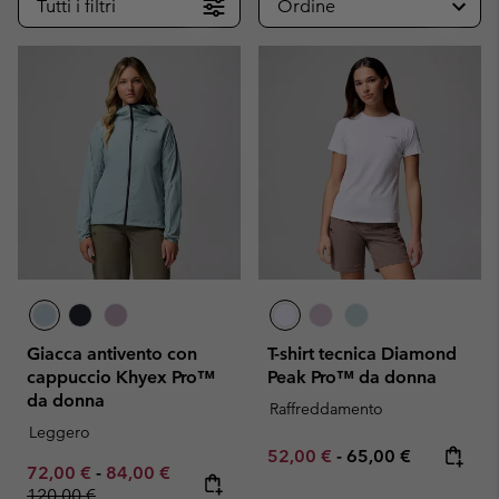
Tutti i filtri
Ordine
Giacca antivento con
T-shirt tecnica Diamond
cappuccio Khyex Pro™
Peak Pro™ da donna
da donna
Raffreddamento
Leggero
Minimum sale price:
Maximum price:
52,00 €
-
65,00 €
Minimum sale price:
Maximum sale price:
Regular price:
72,00 €
-
84,00 €
120,00 €