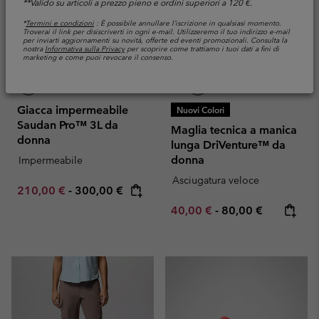
**Valido su articoli a prezzo pieno e ordini superiori a 120 €.
*
Termini e condizioni
: È possibile annullare l’iscrizione in qualsiasi momento.
Troverai il link per disiscriverti in ogni e-mail. Utilizzeremo il tuo indirizzo e-mail
per inviarti aggiornamenti su novità, offerte ed eventi promozionali. Consulta la
nostra
Informativa sulla Privacy
per scoprire come trattiamo i tuoi dati a fini di
marketing e come puoi revocare il consenso.
Giacca impermeabile
Nuovi Colori
Saudan Pro™ 3L da
Maglia tecnica a manica
donna
lunga DriVenture™ da
donna
Impermeabile
Asciugatura veloce
Minimum sale price:
Maximum price:
210,00 €
-
300,00 €
Minimum sale price:
Maximum price:
40,00 €
-
80,00 €