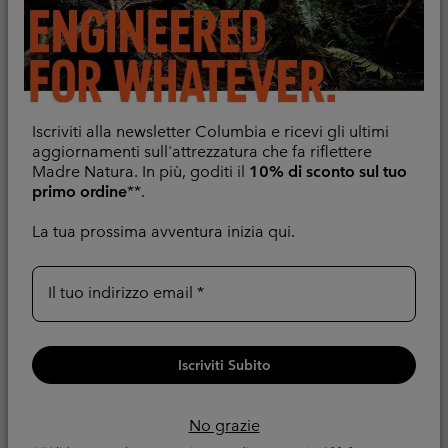
Iscriviti alla newsletter Columbia e ricevi gli ultimi
Pantaloni da hiking
Scarpe da hiking
aggiornamenti sull'attrezzatura che fa riflettere
convertibili Silver Ridge
Peakfreak™ II Outdry™
Madre Natura. In più, goditi il
10% di sconto sul tuo
Utility™ da donna
da donna
primo ordine
**.
Convertibile
Impermeabile
La tua prossima avventura inizia qui.
Minimum sale price:
Maximum sale pric
Regular p
78,00 €
-
110,00 €
Regular price:
80,00 €
130,00 €
Il tuo indirizzo email
Iscriviti Subito
No grazie