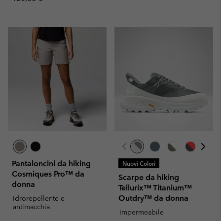
Pantaloncini da hiking
Nuovi Colori
Cosmiques Pro™ da
Scarpe da hiking
donna
Tellurix™ Titanium™
Outdry™ da donna
Idrorepellente e
antimacchia
Impermeabile