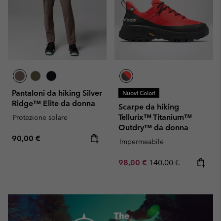
Pantaloni da hiking Silver
Nuovi Colori
Ridge™ Elite da donna
Scarpe da hiking
Tellurix™ Titanium™
Protezione solare
Outdry™ da donna
Regular price:
90,00 €
Impermeabile
Sale price:
Regular price:
98,00 €
140,00 €