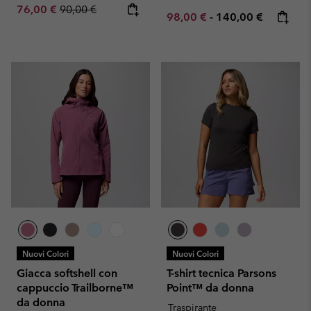
Sale price:
Regular price:
76,00 €
90,00 €
Minimum sale price:
Maximum price:
98,00 €
-
140,00 €
Nuovi Colori
Nuovi Colori
Giacca softshell con
T-shirt tecnica Parsons
cappuccio Trailborne™
Point™ da donna
da donna
Traspirante