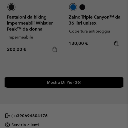
Pantaloni da hiking
Zaino Triple Canyon™ da
impermeabili Whistler
36 litri unisex
Peak™ da donna
Copertura antipioggia
Impermeabile
Regular price:
130,00 €
Regular price:
200,00 €
Mostra Di Più (36)
(+)390694804176
Servizio clienti