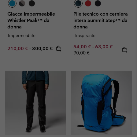
Giacca impermeabile
Pile tecnico con cerniera
Whistler Peak™ da
intera Summit Step™ da
donna
donna
Impermeabile
Traspirante
Minimum sale price:
Maximum sale pric
Regular pr
54,00 €
-
63,00 €
Minimum sale price:
Maximum price:
210,00 €
-
300,00 €
90,00 €