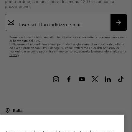
primo ordine, con una spesa di almeno 120 € su articoli a
prezzo pieno.
Iscrizione
e-
mail
Iscrivit
Fornendo il tuo indirizzo e-mail, ti iscrivi alla nostra newsletter e riceverai uno sconto
di benvenuto del 10%.
Utilizzeremo il tuo indirizzo e-mail per inviarti aggiornamenti su nuovi arrivi, offerte
ed eventi promozionali. Per i dettagli su come tratteremo i tuoi dati per scopi di
marketing e su come puoi ritirare il tuo consenso, consulta la nostra
Informativa sulla
Privacy
.
Italia
©
2026
Columbia Sportswear Italy S.R.L.. Via Feltrina Centro 11/8, 31044
Montebelluna (TV) Italia. Tutti i diritti riservati.