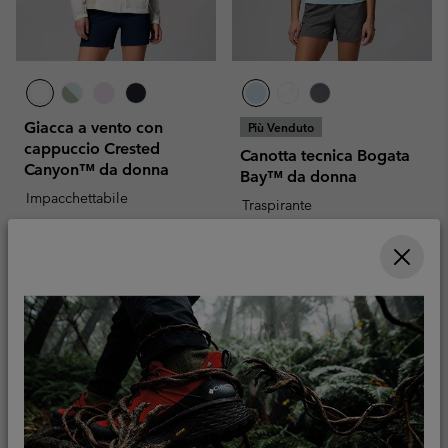
Giacca a vento con
Più Venduto
cappuccio Crested
Canotta tecnica Bogata
Canyon™ da donna
Bay™ da donna
Impacchettabile
Traspirante
Sale price:
Regular price:
45,00 €
75,00 €
Regular price:
30,00 €