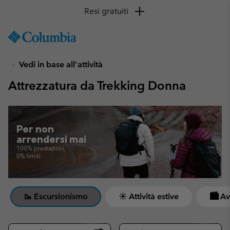
Resi gratuiti
SKIP
Columbia
TO
Sportswear
CONTENT
Vedi in base all'attività
SKIP
TO
Attrezzatura da Trekking Donna
MAIN
NAV
SKIP
TO
Per non
SEARCH
arrendersi mai
100% prestazioni,
0% limiti.
🥾 Escursionismo
☀ Attività estive
🏙 Av