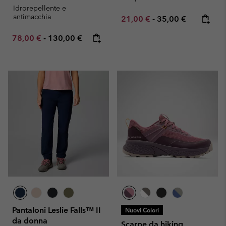
Idrorepellente e
antimacchia
Minimum sale price:
Maximum price:
21,00 €
-
35,00 €
Minimum sale price:
Maximum price:
78,00 €
-
130,00 €
Pantaloni Leslie Falls™ II
Nuovi Colori
da donna
Scarpe da hiking