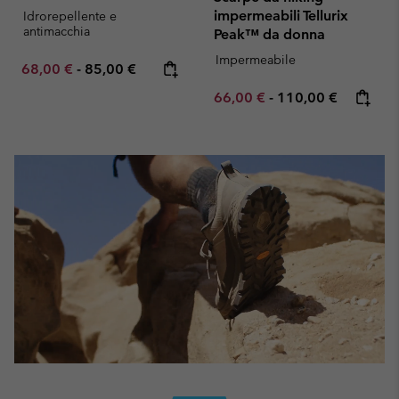
impermeabili Tellurix
Idrorepellente e
antimacchia
Peak™ da donna
Impermeabile
Minimum sale price:
Maximum price:
68,00 €
-
85,00 €
Minimum sale price:
Maximum price:
66,00 €
-
110,00 €