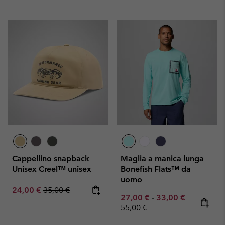
Cappellino snapback
Maglia a manica lunga
Unisex Creel™ unisex
Bonefish Flats™ da
uomo
Sale price:
Regular price:
24,00 €
35,00 €
Minimum sale price:
Maximum sale pric
Regular pr
27,00 €
-
33,00 €
55,00 €