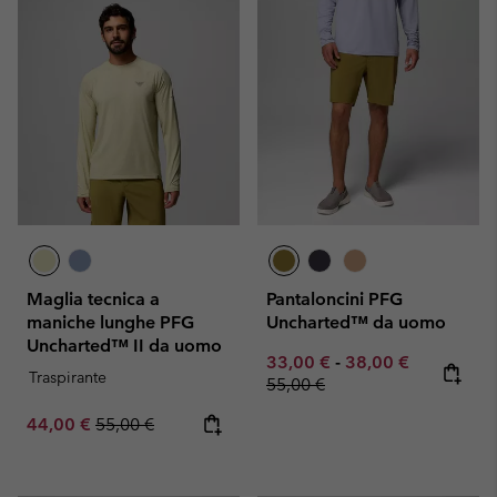
Maglia tecnica a
Pantaloncini PFG
maniche lunghe PFG
Uncharted™ da uomo
Uncharted™ II da uomo
Minimum sale price:
Maximum sale pric
Regular pr
33,00 €
-
38,00 €
Traspirante
55,00 €
Sale price:
Regular price:
44,00 €
55,00 €