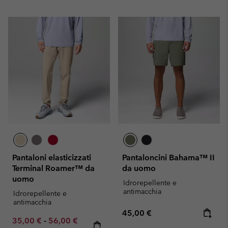
Pantaloni elasticizzati
Pantaloncini Bahama™ II
Terminal Roamer™ da
da uomo
uomo
Idrorepellente e
antimacchia
Idrorepellente e
antimacchia
Regular price:
45,00 €
Minimum sale price:
Maximum sale price:
Regular price:
35,00 €
-
56,00 €