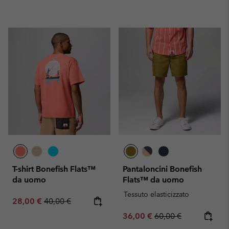
T-shirt Bonefish Flats™
Pantaloncini Bonefish
da uomo
Flats™ da uomo
Tessuto elasticizzato
Sale price:
Regular price:
28,00 €
40,00 €
Sale price:
Regular price:
36,00 €
60,00 €