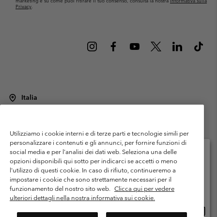
marketing e su come puoi ritirare il tuo consenso, consulta la nostra
Informativa sulla
Privacy
.
Italia
©
2026
Columbia Sportswear Italy S.R.L.. Via Feltrina Centro 11/8, 31044
Montebelluna (TV) Italia. Tutti i diritti riservati.
Utilizziamo i cookie interni e di terze parti e tecnologie simili per
Termini di utilizzo
Condizioni Generali di Venditaa
Garanzia
personalizzare i contenuti e gli annunci, per fornire funzioni di
Politica sulla privacy
social media e per l'analisi dei dati web. Seleziona una delle
opzioni disponibili qui sotto per indicarci se accetti o meno
Termini e condizioni del programma di membership
l'utilizzo di questi cookie. In caso di rifiuto, continueremo a
Seleziona il paese di spedizione e la lingua
impostare i cookie che sono strettamente necessari per il
Condizioni di utilizzo dei contenuti generati dagli utenti
Impressum
Shopping online disponibile
funzionamento del nostro sito web.
Clicca qui per vedere
Cookies
Public CBCR
ulteriori dettagli nella nostra informativa sui cookie.
Shopp
United States