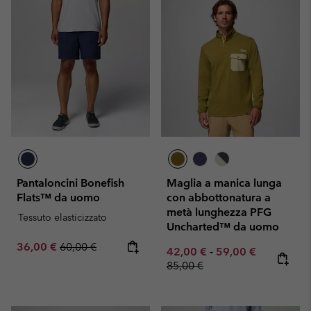
Pantaloncini Bonefish
Maglia a manica lunga
Flats™ da uomo
con abbottonatura a
metà lunghezza PFG
Tessuto elasticizzato
Uncharted™ da uomo
Sale price:
Regular price:
36,00 €
60,00 €
Minimum sale price:
Maximum sale pric
Regular pr
42,00 €
-
59,00 €
85,00 €