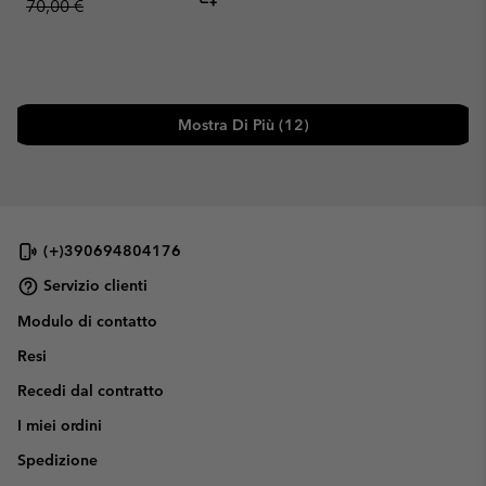
70,00 €
Mostra Di Più (12)
(+)390694804176
Servizio clienti
Modulo di contatto
Resi
Recedi dal contratto
I miei ordini
Spedizione