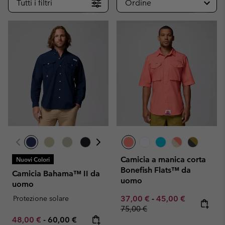
Tutti i filtri
Ordine
Camicia a manica corta
Nuovi Colori
Bonefish Flats™ da
Camicia Bahama™ II da
uomo
uomo
Minimum sale price:
Maximum sale pric
Regular pr
Protezione solare
37,00 €
-
45,00 €
75,00 €
Minimum sale price:
Maximum price:
48,00 €
-
60,00 €