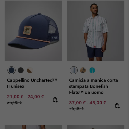
Cappellino Uncharted™
Camicia a manica corta
II unisex
stampata Bonefish
Flats™ da uomo
Minimum sale price:
Maximum sale price:
Regular price:
21,00 €
-
24,00 €
35,00 €
Minimum sale price:
Maximum sale pric
Regular pr
37,00 €
-
45,00 €
75,00 €