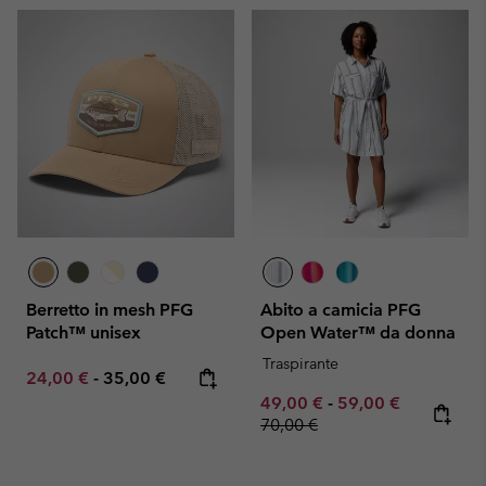
Berretto in mesh PFG
Abito a camicia PFG
Patch™ unisex
Open Water™ da donna
Traspirante
Minimum sale price:
Maximum price:
24,00 €
-
35,00 €
Minimum sale price:
Maximum sale pric
Regular pr
49,00 €
-
59,00 €
70,00 €