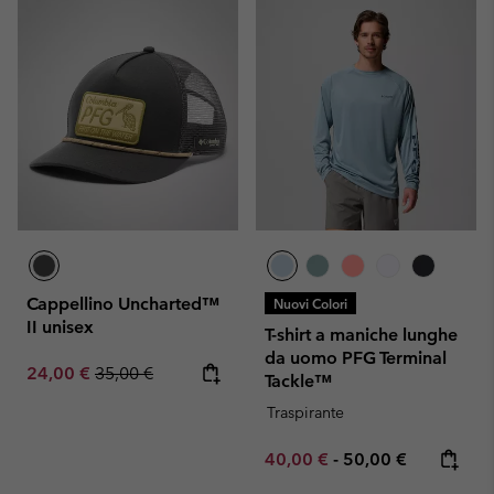
Cappellino Uncharted™
Nuovi Colori
II unisex
T-shirt a maniche lunghe
da uomo PFG Terminal
Sale price:
Regular price:
24,00 €
35,00 €
Tackle™
Traspirante
Minimum sale price:
Maximum price:
40,00 €
-
50,00 €