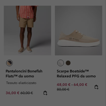
Pantaloncini Bonefish
Scarpe Boatside™
Flats™ da uomo
Relaxed PFG da uomo
Tessuto elasticizzato
Minimum sale price:
Maximum sale pric
Regular pr
48,00 €
-
64,00 €
80,00 €
Sale price:
Regular price:
36,00 €
60,00 €