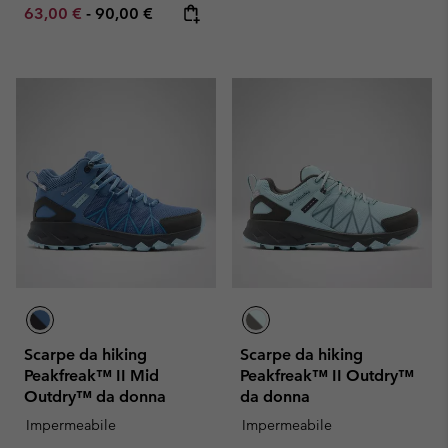
Minimum sale price:
Maximum price:
63,00 €
-
90,00 €
Scarpe da hiking
Scarpe da hiking
Peakfreak™ II Mid
Peakfreak™ II Outdry™
Outdry™ da donna
da donna
Impermeabile
Impermeabile