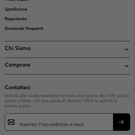
Spedizione
Pagamento
Domande frequenti
Chi Siamo
Comprare
Contattaci
Iscriviti alla nostra newsletter e ricevi uno sconto del 10% sul tuo
primo ordine, con una spesa di almeno 120 € su articoli a
prezzo pieno.
Iscrizione
e-
mail
Iscrivit