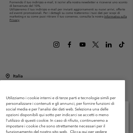
Fornendo il tuo indirizzo e-mail, ti iscrivi alla nostra newsletter e riceverai uno sconto
di benvenuto del 10%.
Utilizzeremo il tuo indirizzo e-mail per inviarti aggiornamenti su nuovi arrivi, offerte
ed eventi promozionali. Per i dettagli su come tratteremo i tuoi dati per scopi di
marketing e su come puoi ritirare il tuo consenso, consulta la nostra
Informativa sulla
Privacy
.
Italia
©
2026
Columbia Sportswear Italy S.R.L.. Via Feltrina Centro 11/8, 31044
Montebelluna (TV) Italia. Tutti i diritti riservati.
Utilizziamo i cookie interni e di terze parti e tecnologie simili per
Termini di utilizzo
Condizioni Generali di Venditaa
Garanzia
personalizzare i contenuti e gli annunci, per fornire funzioni di
Politica sulla privacy
social media e per l'analisi dei dati web. Seleziona una delle
opzioni disponibili qui sotto per indicarci se accetti o meno
Termini e condizioni del programma di membership
l'utilizzo di questi cookie. In caso di rifiuto, continueremo a
Seleziona il paese di spedizione e la lingua
impostare i cookie che sono strettamente necessari per il
Condizioni di utilizzo dei contenuti generati dagli utenti
Impressum
Shopping online disponibile
funzionamento del nostro sito web.
Clicca qui per vedere