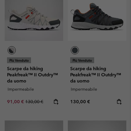
Più Venduto
Più Venduto
Scarpe da hiking
Scarpe da hiking
Peakfreak™ II Outdry™
Peakfreak™ II Outdry™
da uomo
da uomo
Impermeabile
Impermeabile
Sale price:
Regular price:
Regular price:
91,00 €
130,00 €
130,00 €