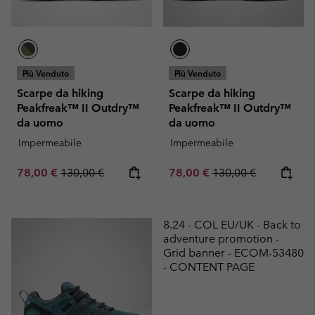
Più Venduto
Più Venduto
Scarpe da hiking
Scarpe da hiking
Peakfreak™ II Outdry™
Peakfreak™ II Outdry™
da uomo
da uomo
Impermeabile
Impermeabile
Sale price:
Regular price:
Sale price:
Regular price:
78,00 €
130,00 €
78,00 €
130,00 €
8.24 - COL EU/UK - Back to
adventure promotion -
Grid banner - ECOM-53480
- CONTENT PAGE