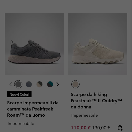
Scarpe da hiking
Nuovi Colori
Peakfreak™ II Outdry™
Scarpe impermeabili da
da donna
camminata Peakfreak
Roam™ da uomo
Impermeabile
Impermeabile
Sale price:
Regular price:
110,00 €
130,00 €