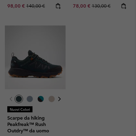
Sale price:
Regular price:
Sale price:
Regular price:
98,00 €
140,00 €
78,00 €
130,00 €
Nuovi Colori
Scarpe da hiking
Peakfreak™ Rush
Outdry™ da uomo