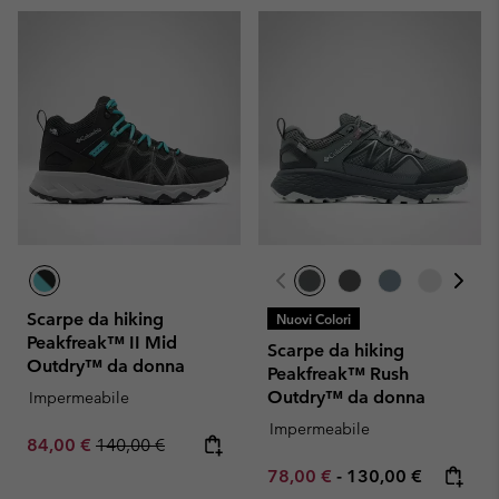
Scarpe da hiking
Nuovi Colori
Peakfreak™ II Mid
Scarpe da hiking
Outdry™ da donna
Peakfreak™ Rush
Outdry™ da donna
Impermeabile
Impermeabile
Sale price:
Regular price:
84,00 €
140,00 €
Minimum sale price:
Maximum price:
78,00 €
-
130,00 €