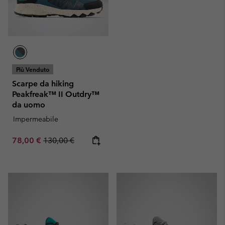
Più Venduto
Scarpe da hiking
Peakfreak™ II Outdry™
da uomo
Impermeabile
Sale price:
Regular price:
78,00 €
130,00 €