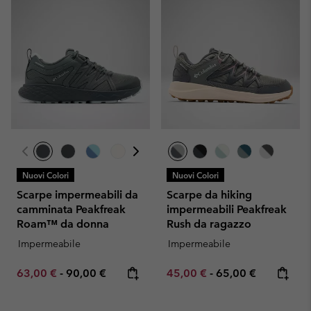
Nuovi Colori
Nuovi Colori
Scarpe impermeabili da
Scarpe da hiking
camminata Peakfreak
impermeabili Peakfreak
Roam™ da donna
Rush da ragazzo
Impermeabile
Impermeabile
Minimum sale price:
Maximum price:
Minimum sale price:
Maximum price:
63,00 €
-
90,00 €
45,00 €
-
65,00 €