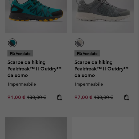
Più Venduto
Più Venduto
Scarpe da hiking
Scarpe da hiking
Peakfreak™ II Outdry™
Peakfreak™ II Outdry™
da uomo
da uomo
Impermeabile
Impermeabile
Sale price:
Regular price:
Sale price:
Regular price:
91,00 €
130,00 €
97,00 €
130,00 €