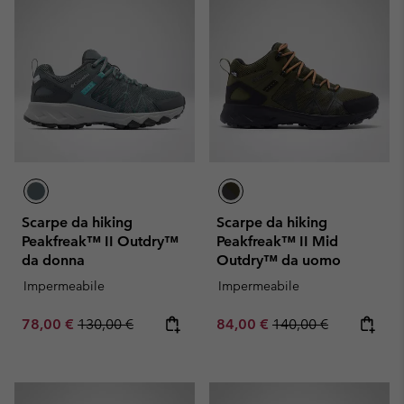
Scarpe da hiking
Scarpe da hiking
Peakfreak™ II Outdry™
Peakfreak™ II Mid
da donna
Outdry™ da uomo
Impermeabile
Impermeabile
Sale price:
Regular price:
Sale price:
Regular price:
78,00 €
130,00 €
84,00 €
140,00 €