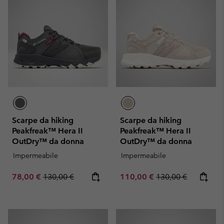
Scarpe da hiking
Scarpe da hiking
Peakfreak™ Hera II
Peakfreak™ Hera II
OutDry™ da donna
OutDry™ da donna
Impermeabile
Impermeabile
Sale price:
Regular price:
Sale price:
Regular price:
78,00 €
130,00 €
110,00 €
130,00 €