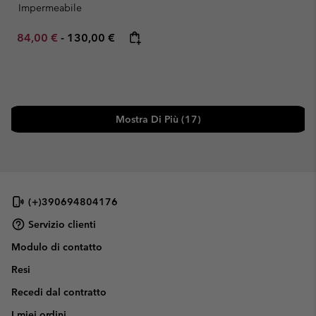
Impermeabile
Minimum sale price:
Maximum price:
84,00 €
-
130,00 €
Mostra Di Più (17)
(+)390694804176
Servizio clienti
Modulo di contatto
Resi
Recedi dal contratto
I miei ordini