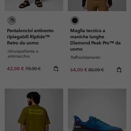
Pantaloncini antivento
Maglia tecnica a
ripiegabili Riptide™
maniche lunghe
Retro da uomo
Diamond Peak Pro™ da
uomo
Idrorepellente e
antimacchia
Raffreddamento
Sale price:
Regular price:
42,00 €
70,00 €
Sale price:
Regular price:
64,00 €
80,00 €