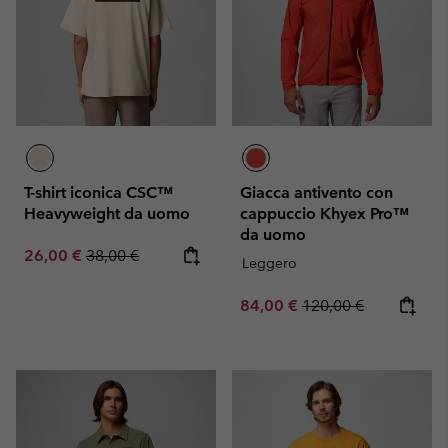
T-shirt iconica CSC™
Giacca antivento con
Heavyweight da uomo
cappuccio Khyex Pro™
da uomo
Sale price:
Regular price:
26,00 €
38,00 €
Leggero
Sale price:
Regular price:
84,00 €
120,00 €