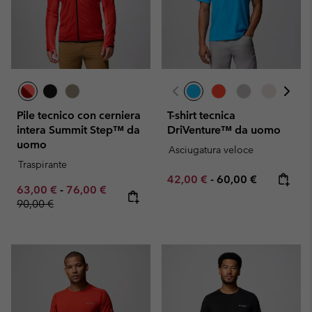
Pile tecnico con cerniera
T-shirt tecnica
intera Summit Step™ da
DriVenture™ da uomo
uomo
Asciugatura veloce
Traspirante
Minimum sale price:
Maximum price:
42,00 €
-
60,00 €
Minimum sale price:
Maximum sale price:
Regular price:
63,00 €
-
76,00 €
90,00 €