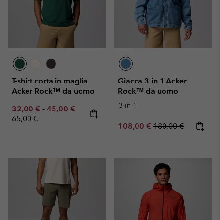
T-shirt corta in maglia
Giacca 3 in 1 Acker
Acker Rock™ da uomo
Rock™ da uomo
3-in-1
Minimum sale price:
Maximum sale price:
Regular price:
32,00 €
-
45,00 €
65,00 €
Sale price:
Regular price:
108,00 €
180,00 €