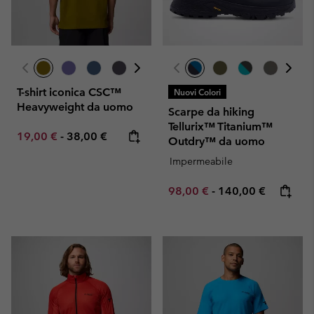
T-shirt iconica CSC™
Nuovi Colori
Heavyweight da uomo
Scarpe da hiking
Tellurix™ Titanium™
Minimum sale price:
Maximum price:
19,00 €
-
38,00 €
Outdry™ da uomo
Impermeabile
Minimum sale price:
Maximum price:
98,00 €
-
140,00 €