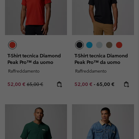
T-Shirt tecnica Diamond
T-Shirt tecnica Diamond
Peak Pro™ da uomo
Peak Pro™ da uomo
Raffreddamento
Raffreddamento
Sale price:
Regular price:
Minimum sale price:
Maximum price:
52,00 €
65,00 €
52,00 €
-
65,00 €