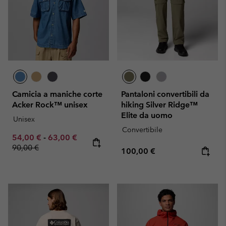
Camicia a maniche corte
Pantaloni convertibili da
Acker Rock™ unisex
hiking Silver Ridge™
Elite da uomo
Unisex
Convertibile
Minimum sale price:
Maximum sale price:
Regular price:
54,00 €
-
63,00 €
90,00 €
Regular price:
100,00 €