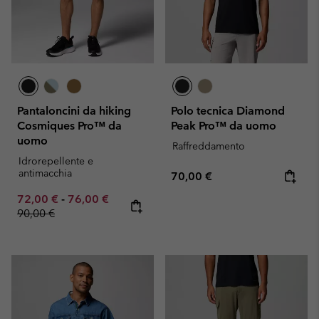
Pantaloncini da hiking
Polo tecnica Diamond
Cosmiques Pro™ da
Peak Pro™ da uomo
uomo
Raffreddamento
Idrorepellente e
antimacchia
Regular price:
70,00 €
Minimum sale price:
Maximum sale price:
Regular price:
72,00 €
-
76,00 €
90,00 €