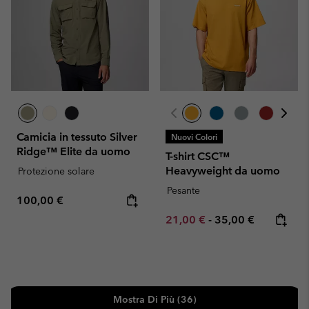
Camicia in tessuto Silver
Nuovi Colori
Ridge™ Elite da uomo
T-shirt CSC™
Heavyweight da uomo
Protezione solare
Pesante
Regular price:
100,00 €
Minimum sale price:
Maximum price:
21,00 €
-
35,00 €
Mostra Di Più (36)