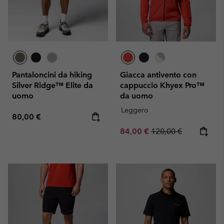
Pantaloncini da hiking
Giacca antivento con
Silver Ridge™ Elite da
cappuccio Khyex Pro™
uomo
da uomo
Leggero
Regular price:
80,00 €
Sale price:
Regular price:
84,00 €
120,00 €