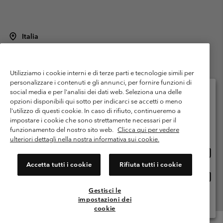
Italia
©
2026
Columbia Sportswear Italy S.R.L.. Via Feltrina Centro 11/8, 31044
Montebelluna (TV) Italia. Tutti i diritti riservati.
Utilizziamo i cookie interni e di terze parti e tecnologie simili per
Termini di utilizzo
Condizioni Generali di Venditaa
Garanzia
personalizzare i contenuti e gli annunci, per fornire funzioni di
Politica sulla privacy
social media e per l'analisi dei dati web. Seleziona una delle
opzioni disponibili qui sotto per indicarci se accetti o meno
Termini e condizioni del programma di membership
l'utilizzo di questi cookie. In caso di rifiuto, continueremo a
Seleziona il paese di spedizione e la lingua
impostare i cookie che sono strettamente necessari per il
Condizioni di utilizzo dei contenuti generati dagli utenti
Impressum
Shopping online disponibile
funzionamento del nostro sito web.
Clicca qui per vedere
Cookies
Public CBCR
ulteriori dettagli nella nostra informativa sui cookie.
Shopp
United States
online
Servizio clienti: Lun. - ven. 9:00 - 13:00 & 14:00- 18:00
Accetta tutti i cookie
Rifiuta tutti i cookie
(+)390694804176
dispon
Shopp
Italia
online
Gestisci le
dispon
impostazioni dei
Visualizza Tutti I Paesi
cookie