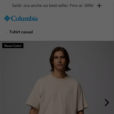
Saldi: ora anche sui best seller. Fino al -50%!
SKIP
Columbia
TO
Sportswear
CONTENT
T-shirt casual
SKIP
TO
MAIN
Nuovi Colori
NAV
SKIP
TO
SEARCH