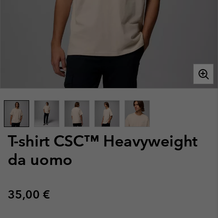
T-shirt CSC™ Heavyweight
da uomo
Regular price:
35,00 €