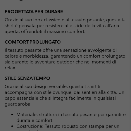
Expan
or
PROGETTATA PER DURARE
collap
Grazie al suo look classico e al tessuto pesante, questa t-
sectio
shirt è pensata per resistere alle sfide della vita all’aria
aperta, offrendoti il massimo comfort.
COMFORT PROLUNGATO
Il tessuto pesante offre una sensazione avvolgente di
calore e morbidezza, garantendo un comfort prolungato
sia durante le avventure outdoor che nei momenti di
relax.
STILE SENZA TEMPO
Grazie al suo design versatile, questa t-shirt ti
accompagna con stile ovunque, dai sentieri alla città. Un
capo essenziale che si integra facilmente in qualsiasi
guardaroba.
Materiale: struttura in tessuto pesante per garantire
durata e comfort.
Costruzione: Tessuto robusto con stampa per un