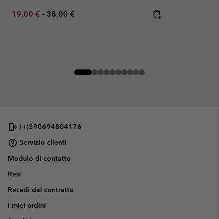
Minimum sale price:
Maximum price:
19,00 €
-
38,00 €
(+)390694804176
Servizio clienti
Modulo di contatto
Resi
Recedi dal contratto
I miei ordini