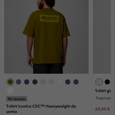
T-shirt gi
Traspirante
Più Venduto
T-shirt iconica CSC™ Heavyweight da
Minimum sa
25,00 €
-
uomo