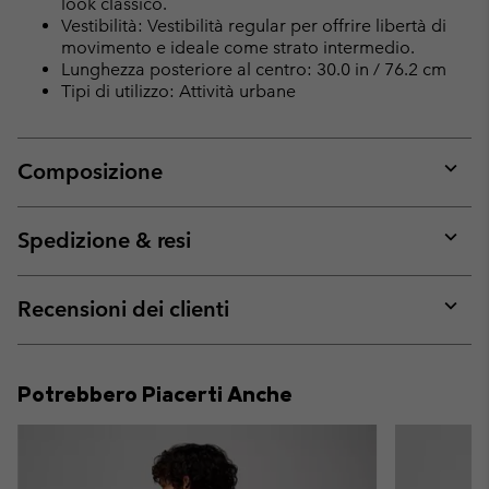
look classico.
Vestibilità: Vestibilità regular per offrire libertà di
movimento e ideale come strato intermedio.
Lunghezza posteriore al centro: 30.0 in / 76.2 cm
Tipi di utilizzo: Attività urbane
Composizione
Expan
or
collap
Spedizione & resi
sectio
Expan
or
collap
Recensioni dei clienti
sectio
Expan
or
collap
Potrebbero Piacerti Anche
sectio