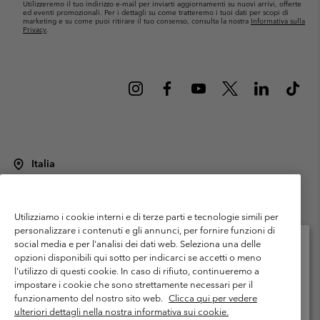
Utilizzeremo il tuo indirizzo e-mail per inviarti aggiornamenti su nuovi arrivi, offerte
ed eventi promozionali. Per i dettagli su come tratteremo i tuoi dati per scopi di
marketing e su come puoi ritirare il tuo consenso, consulta la nostra
Informativa sulla
Privacy
.
Italia
©
2026
Columbia Sportswear Italy S.R.L.. Via Feltrina Centro 11/8, 31044
Montebelluna (TV) Italia. Tutti i diritti riservati.
Utilizziamo i cookie interni e di terze parti e tecnologie simili per
Termini di utilizzo
Condizioni Generali di Venditaa
Garanzia
personalizzare i contenuti e gli annunci, per fornire funzioni di
Politica sulla privacy
social media e per l'analisi dei dati web. Seleziona una delle
opzioni disponibili qui sotto per indicarci se accetti o meno
Termini e condizioni del programma di membership
l'utilizzo di questi cookie. In caso di rifiuto, continueremo a
Seleziona il paese di spedizione e la lingua
impostare i cookie che sono strettamente necessari per il
Condizioni di utilizzo dei contenuti generati dagli utenti
Impressum
Shopping online disponibile
funzionamento del nostro sito web.
Clicca qui per vedere
Cookies
Public CBCR
ulteriori dettagli nella nostra informativa sui cookie.