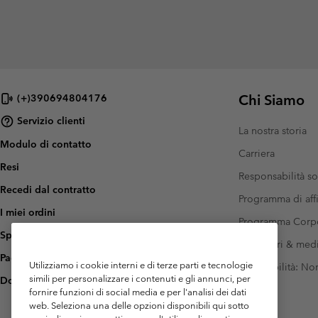
Chi Siamo
(+)390694804176
Servizio clienti
La nostra storia
Modulo di contatto
Carriera
Resi
Responsabilità so
Recedi dal contratto
Programma di affi
I miei ordini
Programma Corp
Spedizione
Investitori & med
Pagamento
Utilizziamo i cookie interni e di terze parti e tecnologie
Accessibilità: N
simili per personalizzare i contenuti e gli annunci, per
Domande frequenti
fornire funzioni di social media e per l'analisi dei dati
web. Seleziona una delle opzioni disponibili qui sotto