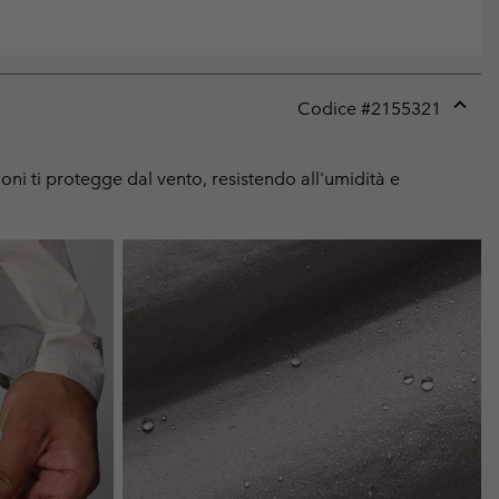
Codice #
2155321
Expan
or
collap
ni ti protegge dal vento, resistendo all'umidità e
sectio