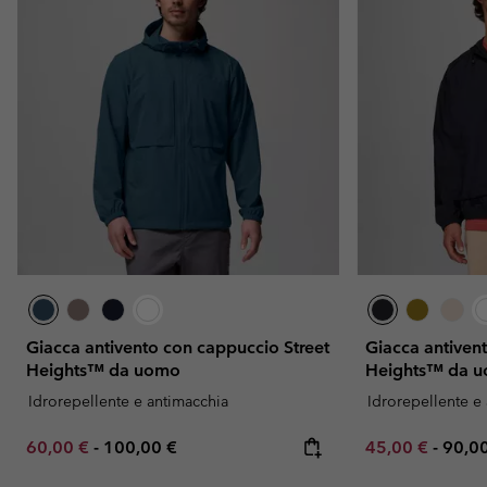
Giacca antivento con cappuccio Street
Giacca antiven
Heights™ da uomo
Heights™ da 
Idrorepellente e antimacchia
Idrorepellente e
Minimum sale price:
Maximum price:
Minimum sale p
Maxi
60,00 €
-
100,00 €
45,00 €
-
90,0