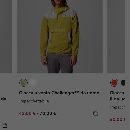
Giacca a vento Challenger™ da uomo
Giacca a 
 da
II da uo
Impacchettabile
Impacchett
Minimum sale price:
Maximum price:
42,00 €
-
70,00 €
Sale price
R
60,00 €
1