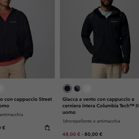
to con cappuccio Street
Giacca a vento con cappuccio e
uomo
cerniera intera Columbia Tech™ II
uomo
 antimacchia
Idrorepellente e antimacchia
rice:
mum price:
0 €
Minimum sale price:
Maximum price:
48,00 €
-
80,00 €