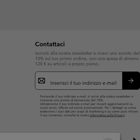
Contattaci
Iscriviti alla nostra newsletter e ricevi uno sconto del
10% sul tuo primo ordine, con una spesa di almeno
120 € su articoli a prezzo pieno.
Iscrizione
e-
mail
Iscri
Fornendo il tuo indirizzo e-mail, ti iscrivi alla nostra newsletter e
riceverai uno sconto di benvenuto del 10%.
Utilizzeremo il tuo indirizzo e-mail per inviarti aggiornamenti su
nuovi arrivi, offerte ed eventi promozionali. Per i dettagli su come
tratteremo i tuoi dati per scopi di marketing e su come puoi ritirare
il tuo consenso, consulta la nostra
Informativa sulla Privacy
.