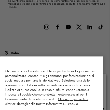
ed eventi promozionali. Per i dettagli su come tratteremo i tuoi dati per scopi di
marketing e su come puoi ritirare il tuo consenso, consulta la nostra
Informativa sulla
Privacy
.
Italia
©
2026
Columbia Sportswear Italy S.R.L.. Via Feltrina Centro 11/8, 31044
Montebelluna (TV) Italia. Tutti i diritti riservati.
Utilizziamo i cookie interni e di terze parti e tecnologie simili per
Termini di utilizzo
Condizioni Generali di Venditaa
Garanzia
personalizzare i contenuti e gli annunci, per fornire funzioni di
Politica sulla privacy
social media e per l'analisi dei dati web. Seleziona una delle
opzioni disponibili qui sotto per indicarci se accetti o meno
Termini e condizioni del programma di membership
l'utilizzo di questi cookie. In caso di rifiuto, continueremo a
Seleziona il paese di spedizione e la lingua
impostare i cookie che sono strettamente necessari per il
Condizioni di utilizzo dei contenuti generati dagli utenti
Impressum
Shopping online disponibile
funzionamento del nostro sito web.
Clicca qui per vedere
Cookies
Public CBCR
ulteriori dettagli nella nostra informativa sui cookie.
Shopp
United States