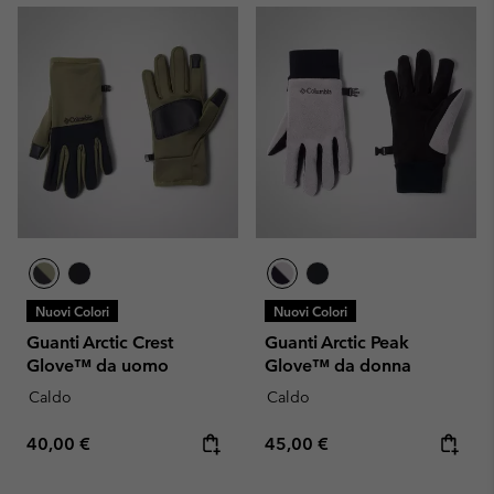
Nuovi Colori
Nuovi Colori
Guanti Arctic Crest
Guanti Arctic Peak
Glove™ da uomo
Glove™ da donna
Caldo
Caldo
Regular price:
Regular price:
40,00 €
45,00 €