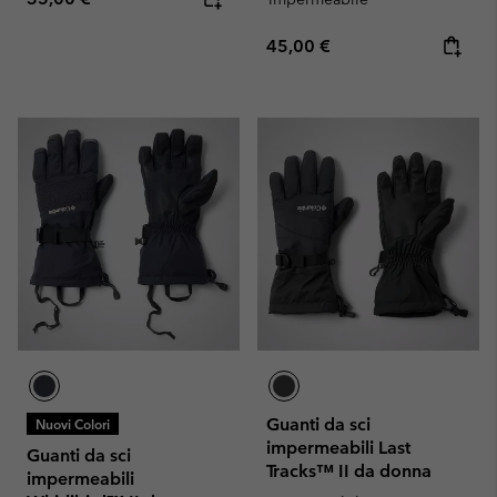
Regular price:
45,00 €
Guanti da sci
Nuovi Colori
impermeabili Last
Guanti da sci
Tracks™ II da donna
impermeabili