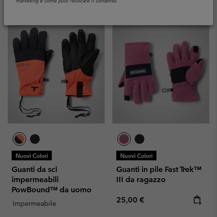
marketing e come puoi revocare il consenso.
Nuovi Colori
Nuovi Colori
Guanti da sci
Guanti in pile Fast Trek™
impermeabili
III da ragazzo
PowBound™ da uomo
Regular price:
25,00 €
Impermeabile