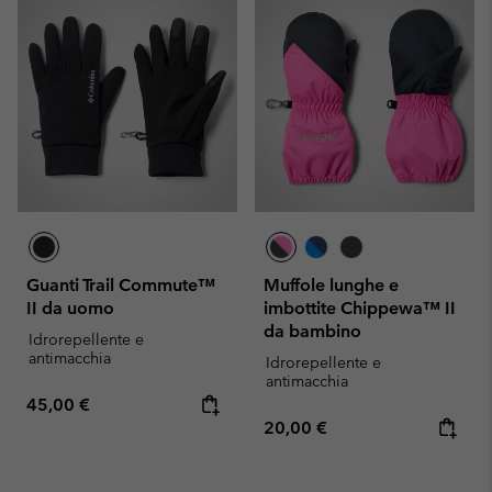
Guanti Trail Commute™
Muffole lunghe e
II da uomo
imbottite Chippewa™ II
da bambino
Idrorepellente e
antimacchia
Idrorepellente e
antimacchia
Regular price:
45,00 €
Regular price:
20,00 €