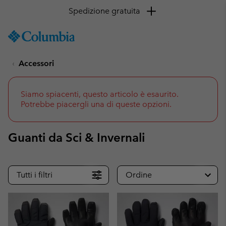
Spedizione gratuita
SKIP
Columbia
TO
Sportswear
CONTENT
Accessori
SKIP
TO
MAIN
NAV
Siamo spiacenti, questo articolo è esaurito.
Potrebbe piacergli una di queste opzioni.
SKIP
TO
SEARCH
Guanti da Sci & Invernali
Tutti i filtri
Ordine