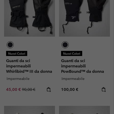
Nuovi Colori
Nuovi Colori
Guanti da sci
Guanti da sci
impermeabili
impermeabili
Whirlibird™ III da donna
PowBound™ da donna
Impermeabile
Impermeabile
Sale price:
Regular price:
Regular price:
45,00 €
90,00 €
100,00 €