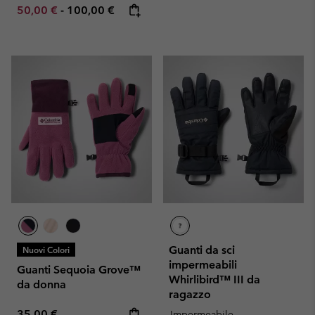
Minimum sale price:
Maximum price:
50,00 €
-
100,00 €
Guanti da sci
Nuovi Colori
impermeabili
Guanti Sequoia Grove™
Whirlibird™ III da
da donna
ragazzo
Regular price:
35,00 €
Impermeabile