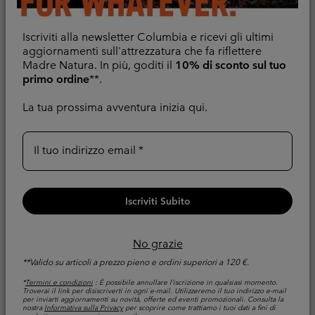
Iscriviti alla newsletter Columbia e ricevi gli ultimi
aggiornamenti sull'attrezzatura che fa riflettere
Madre Natura. In più, goditi il
10% di sconto sul tuo
primo ordine
**.
La tua prossima avventura inizia qui.
Il tuo indirizzo email
Iscriviti Subito
Nuovi Colori
Nuovi Colori
Guanti Sherpa Helvetia™
Guanti da Arctic Crest
No grazie
II da donna
Glove™ da donna
**Valido su articoli a prezzo pieno e ordini superiori a 120 €.
Caldo
Regular price:
45,00 €
*
Termini e condizioni
: È possibile annullare l’iscrizione in qualsiasi momento.
Troverai il link per disiscriverti in ogni e-mail. Utilizzeremo il tuo indirizzo e-mail
Regular price:
per inviarti aggiornamenti su novità, offerte ed eventi promozionali. Consulta la
40,00 €
nostra
Informativa sulla Privacy
per scoprire come trattiamo i tuoi dati a fini di