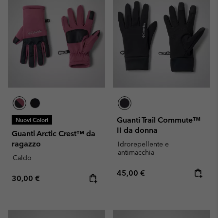
Guanti Trail Commute™
Nuovi Colori
II da donna
Guanti Arctic Crest™ da
ragazzo
Idrorepellente e
antimacchia
Caldo
Regular price:
45,00 €
Regular price:
30,00 €