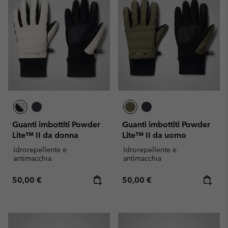
Guanti imbottiti Powder
Guanti imbottiti Powder
Lite™ II da donna
Lite™ II da uomo
Idrorepellente e
Idrorepellente e
antimacchia
antimacchia
Regular price:
Regular price:
50,00 €
50,00 €