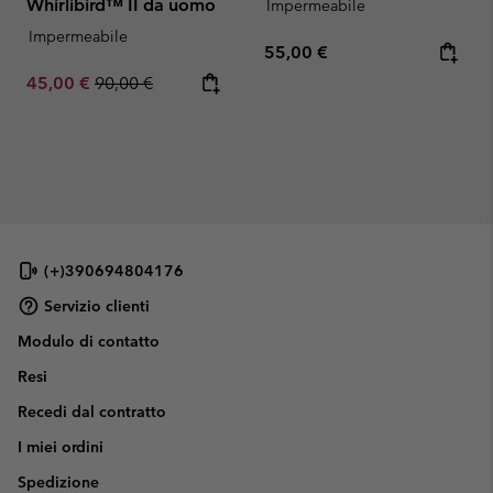
Whirlibird™ II da uomo
Impermeabile
Impermeabile
Regular price:
55,00 €
Sale price:
Regular price:
45,00 €
90,00 €
(+)390694804176
Servizio clienti
Modulo di contatto
Resi
Recedi dal contratto
I miei ordini
Spedizione