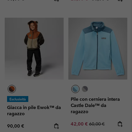
Pile con cerniera intera
Esclusività
Castle Dale™ da
Giacca in pile Ewok™ da
ragazzo
ragazzo
Sale price:
Regular price:
42,00 €
60,00 €
Regular price:
90,00 €