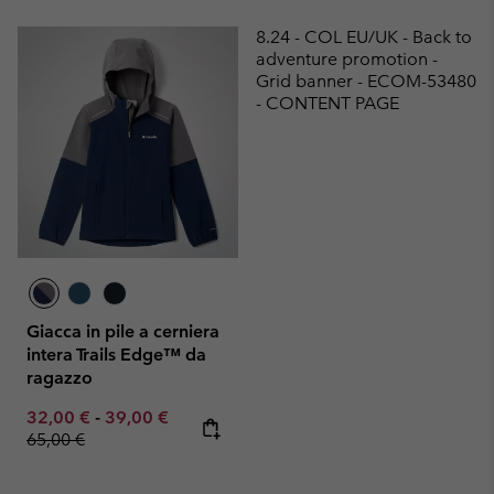
8.24 - COL EU/UK - Back to
adventure promotion -
Grid banner - ECOM-53480
- CONTENT PAGE
Giacca in pile a cerniera
intera Trails Edge™ da
ragazzo
Minimum sale price:
Maximum sale price:
Regular price:
32,00 €
-
39,00 €
65,00 €