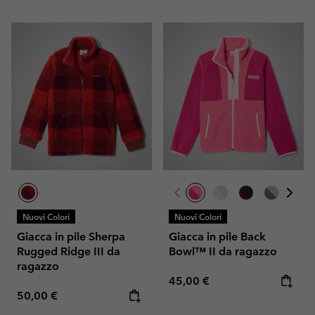
Nuovi Colori
Nuovi Colori
Giacca in pile Sherpa
Giacca in pile Back
Rugged Ridge III da
Bowl™ II da ragazzo
ragazzo
Regular price:
45,00 €
Regular price:
50,00 €