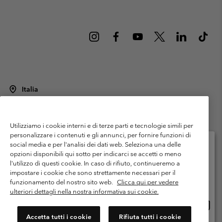
Italia
©
2026
Columbia Sportswear Italy S.R.L.. Via Feltrina Centro 11/8, 31044
Montebelluna (TV) Italia. Tutti i diritti riservati.
Utilizziamo i cookie interni e di terze parti e tecnologie simili per
Termini di utilizzo
Condizioni Generali di Venditaa
Garanzia
personalizzare i contenuti e gli annunci, per fornire funzioni di
Politica sulla privacy
social media e per l'analisi dei dati web. Seleziona una delle
opzioni disponibili qui sotto per indicarci se accetti o meno
Termini e condizioni del programma di membership
l'utilizzo di questi cookie. In caso di rifiuto, continueremo a
Seleziona il paese di spedizione e la lingua
impostare i cookie che sono strettamente necessari per il
Condizioni di utilizzo dei contenuti generati dagli utenti
Impressum
Shopping online disponibile
funzionamento del nostro sito web.
Clicca qui per vedere
Cookies
Public CBCR
ulteriori dettagli nella nostra informativa sui cookie.
Shopp
United States
online
Servizio clienti: Lun. - ven. 9:00 - 13:00 & 14:00- 18:00
Accetta tutti i cookie
Rifiuta tutti i cookie
(+)390694804176