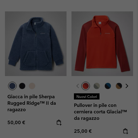
Giacca in pile Sherpa
Nuovi Colori
Rugged Ridge™ II da
Pullover in pile con
ragazzo
cerniera corta Glacial™
da ragazzo
Regular price:
50,00 €
Regular price:
25,00 €