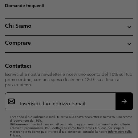
Domande frequenti
Chi Siamo
Comprare
Contattaci
Iscriviti alla nostra newsletter e ricevi uno sconto del 10% sul tuo
primo ordine, con una spesa di almeno 120 € su articoli a
prezzo pieno.
Iscrizione
e-
mail
Iscrivit
Fornendo il tuo indirizzo e-mail, ti iscrivi alla nostra newsletter e riceverai uno sconto
di benvenuto del 10%.
Utilizzeremo il tuo indirizzo e-mail per inviarti aggiornamenti su nuovi arrivi, offerte
ed eventi promozionali. Per i dettagli su come tratteremo i tuoi dati per scopi di
marketing e su come puoi ritirare il tuo consenso, consulta la nostra
Informativa sulla
Privacy
.