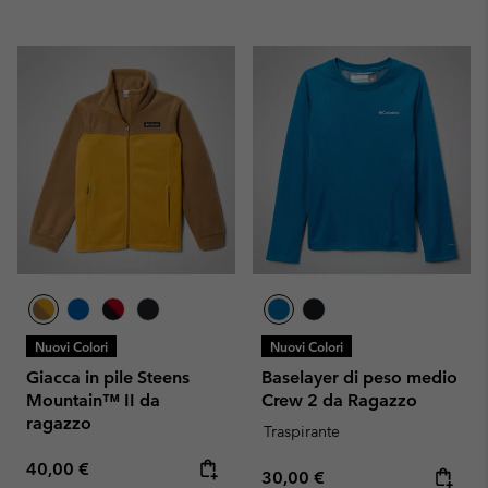
Nuovi Colori
Nuovi Colori
Giacca in pile Steens
Baselayer di peso medio
Mountain™ II da
Crew 2 da Ragazzo
ragazzo
Traspirante
Regular price:
40,00 €
Regular price:
30,00 €