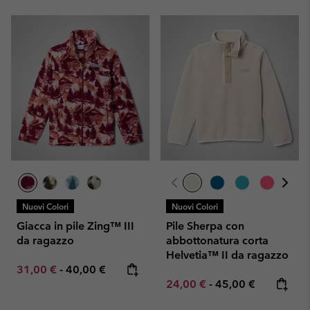
Nuovi Colori
Nuovi Colori
Giacca in pile Zing™ III
Pile Sherpa con
da ragazzo
abbottonatura corta
Helvetia™ II da ragazzo
Minimum sale price:
Maximum price:
31,00 €
-
40,00 €
Minimum sale price:
Maximum price:
24,00 €
-
45,00 €