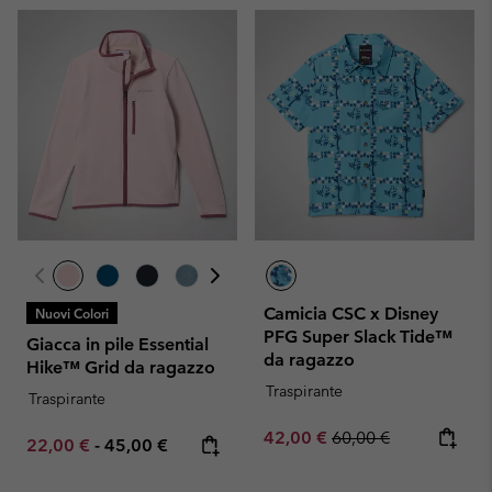
Camicia CSC x Disney
Nuovi Colori
PFG Super Slack Tide™
Giacca in pile Essential
da ragazzo
Hike™ Grid da ragazzo
Traspirante
Traspirante
Sale price:
Regular price:
42,00 €
60,00 €
Minimum sale price:
Maximum price:
22,00 €
-
45,00 €