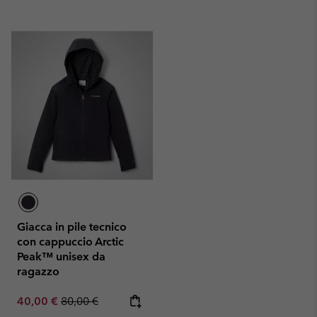
Giacca in pile tecnico
con cappuccio Arctic
Peak™ unisex da
ragazzo
Sale price:
Regular price:
40,00 €
80,00 €