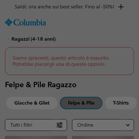
Ottieni il 10% di sconto
SKIP
Columbia
TO
Sportswear
CONTENT
Ragazzi (4-18 anni)
SKIP
TO
MAIN
NAV
Siamo spiacenti, questo articolo è esaurito.
Potrebbe piacergli una di queste opzioni.
SKIP
TO
SEARCH
Felpe & Pile Ragazzo
Giacche & Gilet
Felpe & Pile
T-Shirts
Tutti i filtri
Ordine