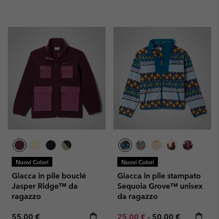
Nuovi Colori
Nuovi Colori
Giacca in pile bouclé
Giacca in pile stampato
Jasper Ridge™ da
Sequoia Grove™ unisex
ragazzo
da ragazzo
Regular price:
Minimum sale price:
Maximum price:
55,00 €
25,00 €
-
50,00 €