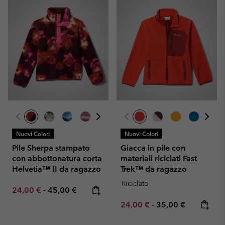
Nuovi Colori
Nuovi Colori
Pile Sherpa stampato
Giacca in pile con
con abbottonatura corta
materiali riciclati Fast
Helvetia™ II da ragazzo
Trek™ da ragazzo
Riciclato
Minimum sale price:
Maximum price:
24,00 €
-
45,00 €
Minimum sale price:
Maximum price:
24,00 €
-
35,00 €