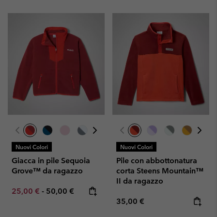
Nuovi Colori
Nuovi Colori
Giacca in pile Sequoia
Pile con abbottonatura
Grove™ da ragazzo
corta Steens Mountain™
II da ragazzo
Minimum sale price:
Maximum price:
25,00 €
-
50,00 €
Regular price:
35,00 €