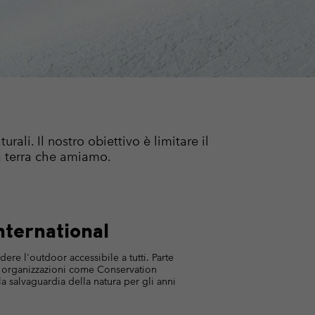
i & Invernali
i & Invernali
Guida Agli Articoli Impermeabili
Guida Agli Articoli Impermeabili
lie comode
donna
uomo
li. Il nostro obiettivo è limitare il
a terra che amiamo.
nternational
ere l'outdoor accessibile a tutti. Parte
e organizzazioni come Conservation
a salvaguardia della natura per gli anni