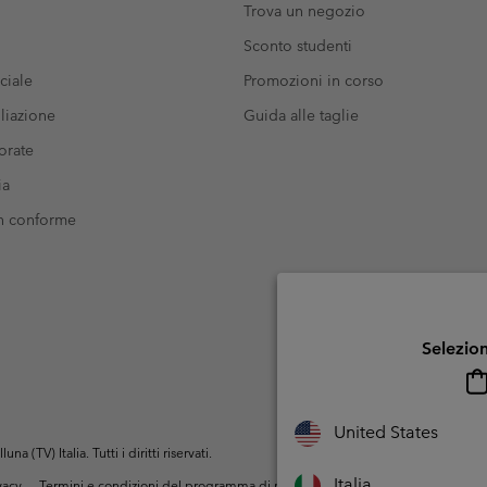
Trova un negozio
Sconto studenti
ciale
Promozioni in corso
liazione
Guida alle taglie
orate
ia
on conforme
Selezion
United States
(TV) Italia. Tutti i diritti riservati.
Italia
ivacy
Termini e condizioni del programma di membership
Condizioni di utiliz