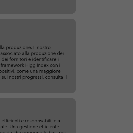
la produzione. Il nostro
o associato alla produzione dei
dei fornitori e identificare i
il framework Higg Index con i
 positivi, come una maggiore
 sui nostri progressi, consulta il
fficienti e responsabili, e a
bale. Una gestione efficiente
ee guida che pongono le basi per