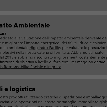
patto Ambientale
tura
edicato alla valutazione dell'impatto ambientale derivante dal
 e migliorare l'impatto energetico, dei rifiuti, idrico e chimic
modulo ambientale
Higg Index Facility
per valutare le prestazioni 
mplessivi nella nostra catena di fornitura. Abbiamo utilizzato 
iti dal 2013 e abbiamo riscontrato miglioramenti costantemente
nizione di obiettivi a livello di fornitore. Per maggiori dettagli
la Responsabilità Sociale d'Impresa
.
i e logistica
stri prodotti utilizzando pratiche di spedizione e imballaggio e
ssociati alle operazioni del nostro portafoglio immobiliare glo
nelle operazioni inizia con procedure operative standard e lin