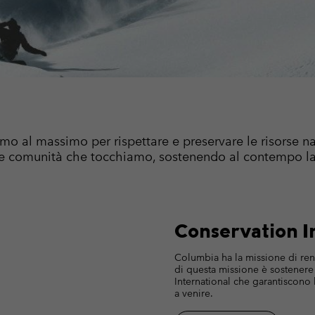
Giacche
Pantaloni Casual
Leggings
Guanti da Sc
Guanti da Sc
Pile
Pantaloncini Casual
Pantaloni Casual
Abiti tag
Articoli 
Pantaloni da Sci
Pantaloncini Casual
Articoli 
Gonne-pantalone & Vestiti
Baselayer & calzini
Pantaloni da Sci
Maglie Termiche
Baselayer & calzini
Calze
al massimo per rispettare e preservare le risorse natura
le comunità che tocchiamo, sostenendo al contempo l
Capi Intimi
Maglie Termiche
Calze
Conservation I
Columbia ha la missione di rend
di questa missione è sostener
International che garantiscono l
a venire.