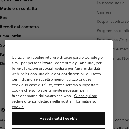
La nostra storia
Modulo di contatto
Carriera
Resi
Responsabilità so
Recedi dal contratto
Programma di affi
I miei ordini
Programma Corp
Spedizione
Investitori & med
Pagamento
Utilizziamo i cookie interni e di terze parti e tecnologie
Accessibilità: N
simili per personalizzare i contenuti e gli annunci, per
Domande frequenti
fornire funzioni di social media e per l'analisi dei dati
web. Seleziona una delle opzioni disponibili qui sotto
per indicarci se accetti o meno l'utilizzo di questi
cookie. In caso di rifiuto, continueremo a impostare i
cookie che sono strettamente necessari per il
funzionamento del nostro sito web.
Clicca qui per
vedere ulteriori dettagli nella nostra informativa sui
cookie.
Italia
Accetta tutti i cookie
©
2026
Columbia Sportswear Italy S.R.L.. Via Feltrina Centro 11/8, 31044 Montebelluna 
Termini di utilizzo
Condizioni Generali di Venditaa
Garanzia
Politica sulla pr