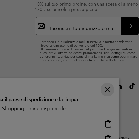
10% sul tuo primo ordine, con una spesa di almeno
120 € su articoli a prezzo pieno.
Iscrizione
e-
mail
Iscri
Fornendo il tuo indirizzo e-mail, ti iscrivi alla nostra newsletter e
riceverai uno sconto di benvenuto del 10%.
Utilizzeremo il tuo indirizzo e-mail per inviarti aggiornamenti su
nuovi arrivi, offerte ed eventi promozionali. Per i dettagli su come
tratteremo i tuoi dati per scopi di marketing e su come puoi ritirare
il tuo consenso, consulta la nostra
Informativa sulla Privacy
.
a il paese di spedizione e la lingua
Shopping online disponibile
Shopping
online
disponibile
Shopping
zo dei contenuti generati dagli utenti
Impressum
Cookies
Public CBCR