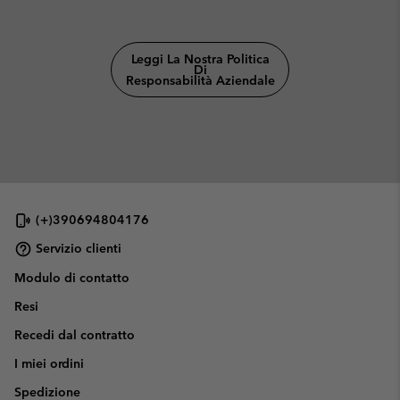
Leggi La Nostra Politica
Di
Responsabilità Aziendale
(+)390694804176
Servizio clienti
Modulo di contatto
Resi
Recedi dal contratto
I miei ordini
Spedizione