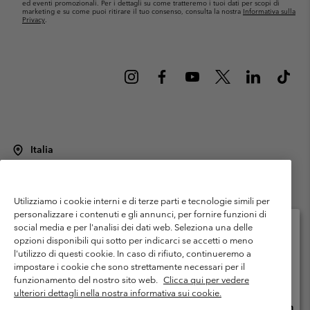
ed eventi promozionali. Per i dettagli su come tratteremo i tuoi dati per scopi di
marketing e su come puoi ritirare il tuo consenso, consulta la nostra
Informativa sulla
Privacy
.
Italia
©
2026
Columbia Sportswear Italy S.R.L.. Via Feltrina Centro 11/8, 31044
Montebelluna (TV) Italia. Tutti i diritti riservati.
Utilizziamo i cookie interni e di terze parti e tecnologie simili per
Termini di utilizzo
Condizioni Generali di Venditaa
Garanzia
personalizzare i contenuti e gli annunci, per fornire funzioni di
Politica sulla privacy
social media e per l'analisi dei dati web. Seleziona una delle
opzioni disponibili qui sotto per indicarci se accetti o meno
Termini e condizioni del programma di membership
l'utilizzo di questi cookie. In caso di rifiuto, continueremo a
Seleziona il paese di spedizione e la lingua
impostare i cookie che sono strettamente necessari per il
Condizioni di utilizzo dei contenuti generati dagli utenti
Impressum
Shopping online disponibile
funzionamento del nostro sito web.
Clicca qui per vedere
Cookies
Public CBCR
ulteriori dettagli nella nostra informativa sui cookie.
Shopp