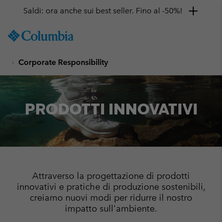
Saldi: ora anche sui best seller. Fino al -50%!
SKIP
Columbia
TO
Sportswear
CONTENT
Corporate Responsibility
SKIP
TO
MAIN
NAV
PRODOTTI INNOVATIVI
SKIP
TO
SEARCH
Attraverso la progettazione di prodotti
innovativi e pratiche di produzione sostenibili,
creiamo nuovi modi per ridurre il nostro
impatto sull'ambiente.