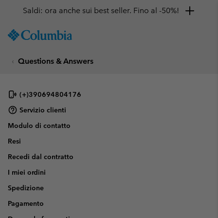
Saldi: ora anche sui best seller. Fino al -50%!
SKIP
Columbia
TO
Sportswear
CONTENT
Questions & Answers
SKIP
TO
MAIN
NAV
(+)390694804176
SKIP
Servizio clienti
TO
Modulo di contatto
SEARCH
Resi
Recedi dal contratto
I miei ordini
Spedizione
Pagamento