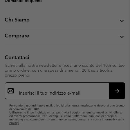
Domande frequenti
Chi Siamo
Comprare
Contattaci
Iscriviti alla nostra newsletter e ricevi uno sconto del 10% sul tuo
primo ordine, con una spesa di almeno 120 € su articoli a
prezzo pieno.
Iscrizione
e-
mail
Iscrivit
Fornendo il tuo indirizzo e-mail, ti iscrivi alla nostra newsletter e riceverai uno sconto
di benvenuto del 10%.
Utilizzeremo il tuo indirizzo e-mail per inviarti aggiornamenti su nuovi arrivi, offerte
ed eventi promozionali. Per i dettagli su come tratteremo i tuoi dati per scopi di
marketing e su come puoi ritirare il tuo consenso, consulta la nostra
Informativa sulla
Privacy
.