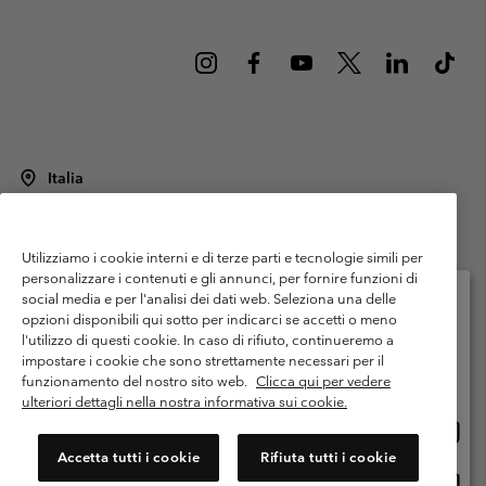
Italia
©
2026
Columbia Sportswear Italy S.R.L.. Via Feltrina Centro 11/8, 31044
Montebelluna (TV) Italia. Tutti i diritti riservati.
Utilizziamo i cookie interni e di terze parti e tecnologie simili per
Termini di utilizzo
Condizioni Generali di Venditaa
Garanzia
personalizzare i contenuti e gli annunci, per fornire funzioni di
Politica sulla privacy
social media e per l'analisi dei dati web. Seleziona una delle
opzioni disponibili qui sotto per indicarci se accetti o meno
Termini e condizioni del programma di membership
l'utilizzo di questi cookie. In caso di rifiuto, continueremo a
Seleziona il paese di spedizione e la lingua
impostare i cookie che sono strettamente necessari per il
Condizioni di utilizzo dei contenuti generati dagli utenti
Impressum
Shopping online disponibile
funzionamento del nostro sito web.
Clicca qui per vedere
Cookies
Public CBCR
ulteriori dettagli nella nostra informativa sui cookie.
Shopp
United States
online
Servizio clienti: Lun. - ven. 9:00 - 13:00 & 14:00- 18:00
Accetta tutti i cookie
Rifiuta tutti i cookie
(+)390694804176
dispon
Shopp
Italia