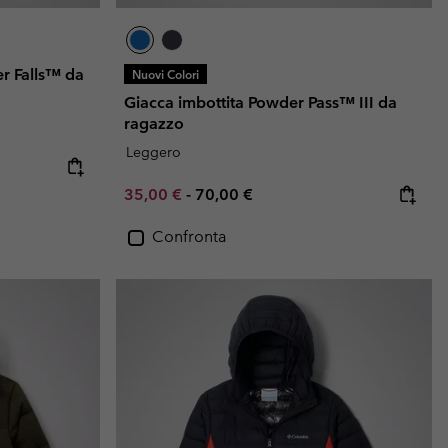
r Falls™ da
Nuovi Colori
Giacca imbottita Powder Pass™ III da
ragazzo
Leggero
e:
ice:
Minimum sale price:
Maximum price:
35,00 €
-
70,00 €
Confronta