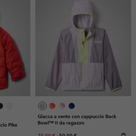
Giacca a vento con cappuccio Back
Bowl™ II da ragazzo
cio Pike
Minimum sale price:
Maximum price:
25,00 €
-
50,00 €