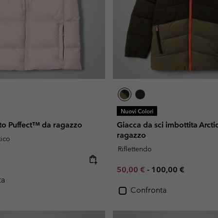
Nuovi Colori
ito Puffect™ da ragazzo
Giacca da sci imbottita Arctic
ragazzo
tico
Riflettendo
e:
Minimum sale price:
Maximum price:
50,00 €
-
100,00 €
ta
Confronta