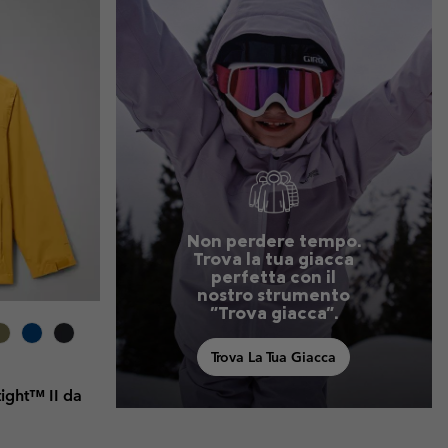
i & Invernali
i & Invernali
Guida Agli Articoli Impermeabili
Guida Agli Articoli Impermeabili
lie comode
donna
uomo
Non perdere tempo.
Trova la tua giacca
perfetta con il
nostro strumento
"Trova giacca".
Trova La Tua Giacca
ight™ II da