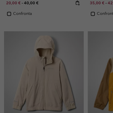
Minimum sale price:
Maximum price:
Minimum sal
Ma
20,00 €
-
40,00 €
35,00 €
-
42
Confronta
Confron