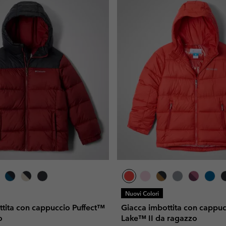
Nuovi Colori
ttita con cappuccio Puffect™
Giacca imbottita con cappuc
o
Lake™ II da ragazzo