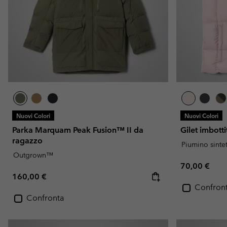
Nuovi Colori
Nuovi Colori
Parka Marquam Peak Fusion™ II da
Gilet imbott
ragazzo
Piumino sinte
Outgrown™
Regular pric
70,00 €
Regular price:
160,00 €
Confron
Confronta