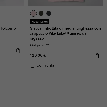
Nuovi Colori
e Holcomb
Giacca imbottita di media lunghezza con
cappuccio Pike Lake™ unisex da
ragazzo
Outgrown™
Regular price:
120,00 €
Confronta