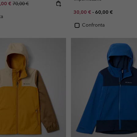
e price:
ximum sale price:
Regular price:
,00 €
70,00 €
Minimum sale price:
Maximum price:
30,00 €
-
60,00 €
ta
Confronta