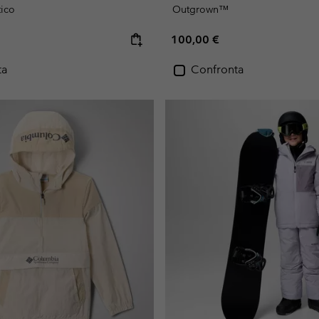
tico
Outgrown™
e:
Regular price:
100,00 €
ta
Confronta