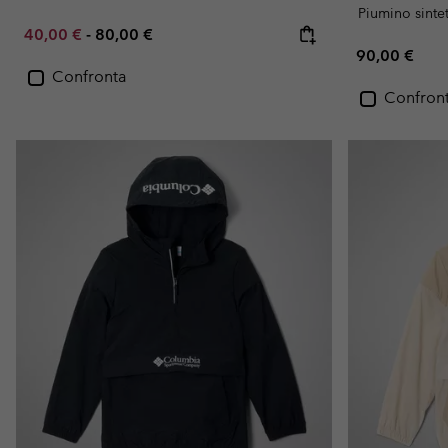
Piumino sinte
Minimum sale price:
Maximum price:
40,00 €
-
80,00 €
Regular pric
90,00 €
Confronta
Confron