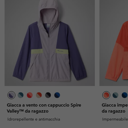
Pile
Pile
Omni-MAX™
Amaze™
Pile Tecnici
Pile Tecnici
Omni-MAX™
Pile in Sherpa
Pile in Sherpa
Pile Casual
Pile Casual
Gilet in Pile
Gilet in Pile
Giacca a vento con cappuccio Spire
Giacca impe
Valley™ da ragazzo
da ragazzo
Idrorepellente e antimacchia
Impermeabile