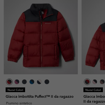
Nuovi Colori
Nuovi Colori
Giacca imbottita Puffect™ II da ragazzo
Giacca imbo
II da ragazz
Piumino sintetico