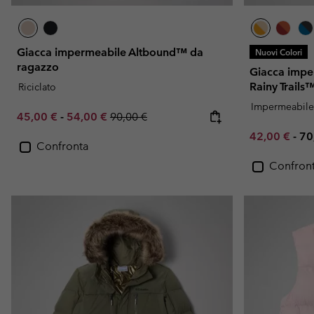
Giacca impermeabile Altbound™ da
Nuovi Colori
ragazzo
Giacca imper
Rainy Trails
Riciclato
Impermeabile
Minimum sale price:
Maximum sale price:
Regular price:
45,00 €
-
54,00 €
90,00 €
Minimum sal
Ma
42,00 €
-
70
Confronta
Confron