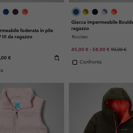
Giacca impermeabile Boulde
ragazzo
meabile foderata in pile
™ III da ragazzo
Riciclato
Minimum sale price:
Maximum sale pric
Regular pr
45,00 €
-
58,00 €
90,00 €
e price:
ximum price:
,00 €
Confronta
ta