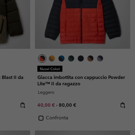
Nuovi Colori
 Blast II da
Giacca imbottita con cappuccio Powder
Lite™ II da ragazzo
Leggero
Minimum sale price:
Maximum price:
40,00 €
-
80,00 €
Confronta