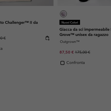
to Challenger™ II da
Nuovi Colori
Giacca da sci impermeabil
Grove™ unisex da ragazzo
lar price:
00 €
Outgrown™
ta
Sale price:
Regular price:
87,50 €
175,00 €
Confronta