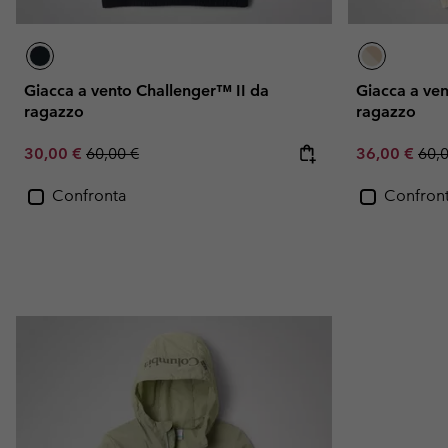
Giacca a vento Challenger™ II da
Giacca a ven
ragazzo
ragazzo
Sale price:
Regular price:
Sale price:
Regu
30,00 €
60,00 €
36,00 €
60,
Confronta
Confron