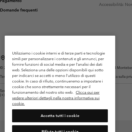
Pagamento
Pile
Pile
Accessibilità: N
Omni-MAX™
Amaze™
Domande frequenti
Pile Tecnici
Pile Tecnici
Omni-MAX™
Pile in Sherpa
Pile in Sherpa
Pile Casual
Pile Casual
Gilet in Pile
Gilet in Pile
Utilizziamo i cookie interni e di terze parti e tecnologie
Italia
simili per personalizzare i contenuti e gli annunci, per
fornire funzioni di social media e per l'analisi dei dati
©
2026
Columbia Sportswear Italy S.R.L.. Via Feltrina Centro 11/8, 31044 Montebelluna 
web. Seleziona una delle opzioni disponibili qui sotto
per indicarci se accetti o meno l'utilizzo di questi
Termini di utilizzo
Condizioni Generali di Venditaa
Garanzia
Politica sulla pr
cookie. In caso di rifiuto, continueremo a impostare i
cookie che sono strettamente necessari per il
Servizio clienti: Lun. - ven. 9:00 - 13:00 & 14:00- 18:00
funzionamento del nostro sito web.
Clicca qui per
(+)390694804176
vedere ulteriori dettagli nella nostra informativa sui
cookie.
Accetta tutti i cookie
Rifiuta tutti i cookie