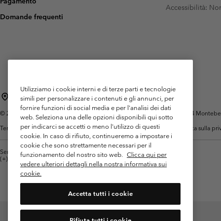
Pagamento
Pile
Pile
Accessibilità: N
Omni-MAX™
Amaze™
Domande frequenti
Pile Tecnici
Pile Tecnici
Omni-MAX™
Pile in Sherpa
Pile in Sherpa
Pile Casual
Pile Casual
Gilet in Pile
Gilet in Pile
Utilizziamo i cookie interni e di terze parti e tecnologie
Italia
simili per personalizzare i contenuti e gli annunci, per
fornire funzioni di social media e per l'analisi dei dati
©
2026
Columbia Sportswear Italy S.R.L.. Via Feltrina Centro 11/8, 31044 Montebelluna 
web. Seleziona una delle opzioni disponibili qui sotto
per indicarci se accetti o meno l'utilizzo di questi
Termini di utilizzo
Condizioni Generali di Venditaa
Garanzia
Politica sulla pr
cookie. In caso di rifiuto, continueremo a impostare i
cookie che sono strettamente necessari per il
Servizio clienti: Lun. - ven. 9:00 - 13:00 & 14:00- 18:00
funzionamento del nostro sito web.
Clicca qui per
(+)390694804176
vedere ulteriori dettagli nella nostra informativa sui
cookie.
Accetta tutti i cookie
Rifiuta tutti i cookie