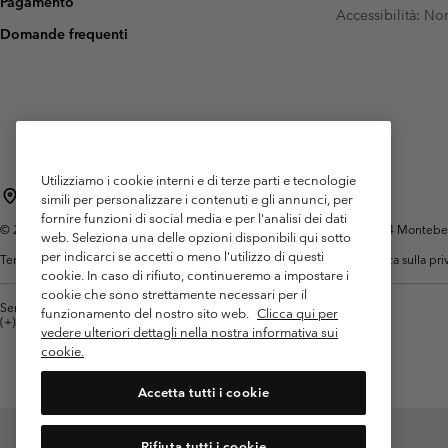
Pagamento
Pile
Pile
Accessibilità: N
Omni-MAX™
Amaze™
Domande frequenti
Pile Tecnici
Pile Tecnici
Omni-MAX™
Pile in Sherpa
Pile in Sherpa
Pile Casual
Pile Casual
Gilet in Pile
Gilet in Pile
Utilizziamo i cookie interni e di terze parti e tecnologie
Italia
simili per personalizzare i contenuti e gli annunci, per
fornire funzioni di social media e per l'analisi dei dati
©
2026
Columbia Sportswear Italy S.R.L.. Via Feltrina Centro 11/8, 31044 Montebelluna 
web. Seleziona una delle opzioni disponibili qui sotto
per indicarci se accetti o meno l'utilizzo di questi
Termini di utilizzo
Condizioni Generali di Venditaa
Garanzia
Politica sulla pr
cookie. In caso di rifiuto, continueremo a impostare i
cookie che sono strettamente necessari per il
Servizio clienti: Lun. - ven. 9:00 - 13:00 & 14:00- 18:00
funzionamento del nostro sito web.
Clicca qui per
(+)390694804176
vedere ulteriori dettagli nella nostra informativa sui
cookie.
Accetta tutti i cookie
Rifiuta tutti i cookie