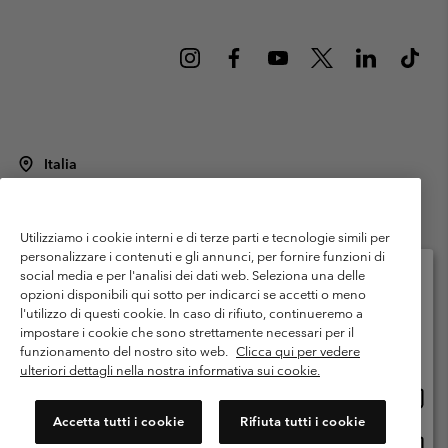
Italia
©
2026
Columbia Sportswear Italy S.R.L.. Via Feltrina Centro 11/8, 31044
Montebelluna (TV) Italia. Tutti i diritti riservati.
Utilizziamo i cookie interni e di terze parti e tecnologie simili per
Termini di utilizzo
Condizioni Generali di Venditaa
Garanzia
personalizzare i contenuti e gli annunci, per fornire funzioni di
Politica sulla privacy
social media e per l'analisi dei dati web. Seleziona una delle
opzioni disponibili qui sotto per indicarci se accetti o meno
Termini e condizioni del programma di membership
l'utilizzo di questi cookie. In caso di rifiuto, continueremo a
Seleziona il paese di spedizione e la lingua
impostare i cookie che sono strettamente necessari per il
Condizioni di utilizzo dei contenuti generati dagli utenti
Impressum
Shopping online disponibile
funzionamento del nostro sito web.
Clicca qui per vedere
Cookies
Public CBCR
ulteriori dettagli nella nostra informativa sui cookie.
Shopp
United States
online
Servizio clienti: Lun. - ven. 9:00 - 13:00 & 14:00- 18:00
Accetta tutti i cookie
Rifiuta tutti i cookie
(+)390694804176
dispon
Shopp
Italia