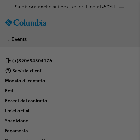
Saldi: ora anche sui best seller. Fino al -50%!
SKIP
Columbia
TO
Sportswear
CONTENT
Events
SKIP
TO
MAIN
NAV
(+)390694804176
SKIP
Servizio clienti
TO
Modulo di contatto
SEARCH
Resi
Recedi dal contratto
I miei ordini
Spedizione
Pagamento