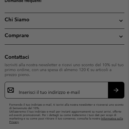
Domande frequenti
Chi Siamo
Comprare
Contattaci
Iscriviti alla nostra newsletter e ricevi uno sconto del 10% sul tuo
primo ordine, con una spesa di almeno 120 € su articoli a
prezzo pieno.
Iscrizione
e-
mail
Iscrivit
Fornendo il tuo indirizzo e-mail, ti iscrivi alla nostra newsletter e riceverai uno sconto
di benvenuto del 10%.
Utilizzeremo il tuo indirizzo e-mail per inviarti aggiornamenti su nuovi arrivi, offerte
ed eventi promozionali. Per i dettagli su come tratteremo i tuoi dati per scopi di
marketing e su come puoi ritirare il tuo consenso, consulta la nostra
Informativa sulla
Privacy
.