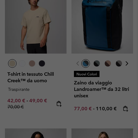
T-shirt in tessuto Chill
Nuovi Colori
Creek™ da uomo
Zaino da viaggio
Landroamer™ da 32 litri
Traspirante
unisex
Minimum sale price:
Maximum sale price:
Regular price:
42,00 €
-
49,00 €
70,00 €
Minimum sale price:
Maximum price:
77,00 €
-
110,00 €