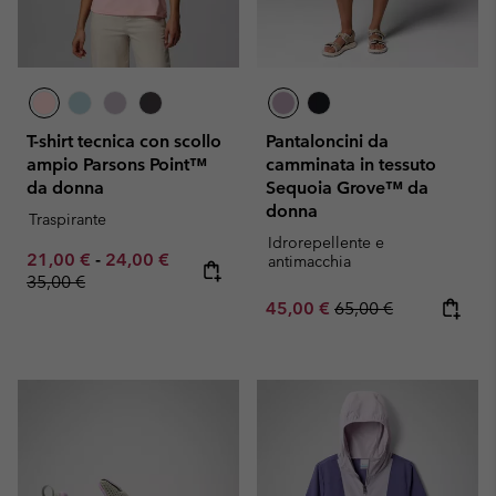
T-shirt tecnica con scollo
Pantaloncini da
ampio Parsons Point™
camminata in tessuto
da donna
Sequoia Grove™ da
donna
Traspirante
Idrorepellente e
Minimum sale price:
Maximum sale price:
Regular price:
21,00 €
-
24,00 €
antimacchia
35,00 €
Sale price:
Regular price:
45,00 €
65,00 €