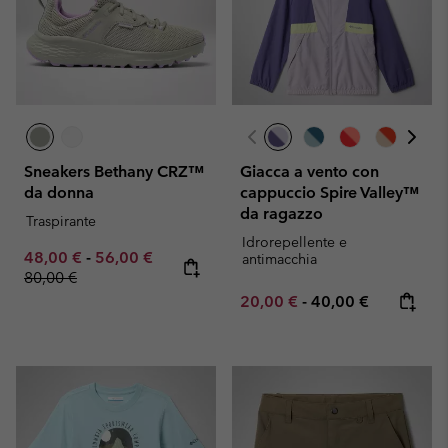
Sneakers Bethany CRZ™
Giacca a vento con
da donna
cappuccio Spire Valley™
da ragazzo
Traspirante
Idrorepellente e
Minimum sale price:
Maximum sale price:
Regular price:
48,00 €
-
56,00 €
antimacchia
80,00 €
Minimum sale price:
Maximum price:
20,00 €
-
40,00 €