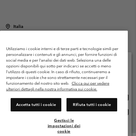
Italia
©
2026
Columbia Sportswear Italy S.R.L.. Via Feltrina Centro 11/8, 31044
Montebelluna (TV) Italia. Tutti i diritti riservati.
Utilizziamo i cookie interni e di terze parti e tecnologie simili per
Termini di utilizzo
Condizioni Generali di Venditaa
Garanzia
personalizzare i contenuti e gli annunci, per fornire funzioni di
Politica sulla privacy
social media e per l'analisi dei dati web. Seleziona una delle
opzioni disponibili qui sotto per indicarci se accetti o meno
Termini e condizioni del programma di membership
l'utilizzo di questi cookie. In caso di rifiuto, continueremo a
Seleziona il paese di spedizione e la lingua
impostare i cookie che sono strettamente necessari per il
Condizioni di utilizzo dei contenuti generati dagli utenti
Impressum
Shopping online disponibile
funzionamento del nostro sito web.
Clicca qui per vedere
Cookies
Public CBCR
ulteriori dettagli nella nostra informativa sui cookie.
Shopp
United States
online
Servizio clienti: Lun. - ven. 9:00 - 13:00 & 14:00- 18:00
Accetta tutti i cookie
Rifiuta tutti i cookie
(+)390694804176
dispon
Shopp
Italia
online
Gestisci le
dispon
impostazioni dei
Visualizza Tutti I Paesi
cookie