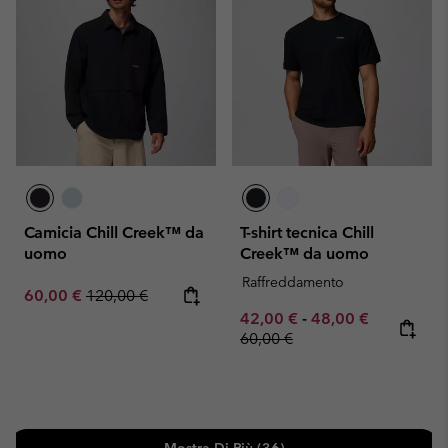
Camicia Chill Creek™ da
T-shirt tecnica Chill
uomo
Creek™ da uomo
Raffreddamento
Sale price:
Regular price:
60,00 €
120,00 €
Minimum sale price:
Maximum sale pric
Regular pr
42,00 €
-
48,00 €
60,00 €