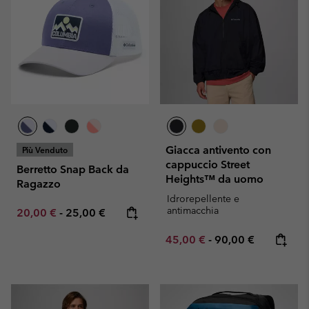
Giacca antivento con
Più Venduto
cappuccio Street
Berretto Snap Back da
Heights™ da uomo
Ragazzo
Idrorepellente e
antimacchia
Minimum sale price:
Maximum price:
20,00 €
-
25,00 €
Minimum sale price:
Maximum price:
45,00 €
-
90,00 €