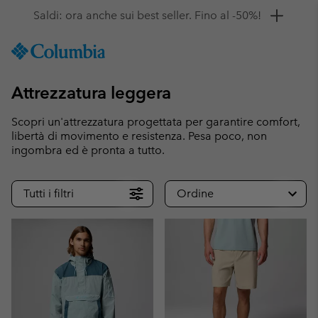
Ottieni il 10% di sconto
SKIP
Columbia
TO
Sportswear
CONTENT
Attrezzatura leggera
SKIP
TO
MAIN
Scopri un'attrezzatura progettata per garantire comfort,
NAV
libertà di movimento e resistenza. Pesa poco, non
ingombra ed è pronta a tutto.
SKIP
TO
SEARCH
Tutti i filtri
Ordine