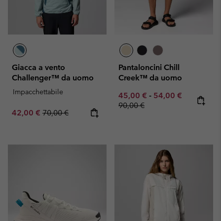
Giacca a vento
Pantaloncini Chill
Challenger™ da uomo
Creek™ da uomo
Impacchettabile
Minimum sale price:
Maximum sale pric
Regular pr
45,00 €
-
54,00 €
90,00 €
Sale price:
Regular price:
42,00 €
70,00 €