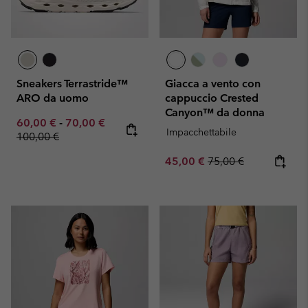
Sneakers Terrastride™
Giacca a vento con
ARO da uomo
cappuccio Crested
Canyon™ da donna
Minimum sale price:
Maximum sale price:
Regular price:
60,00 €
-
70,00 €
Impacchettabile
100,00 €
Sale price:
Regular price:
45,00 €
75,00 €