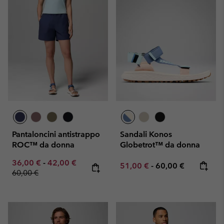
Pantaloncini antistrappo
Sandali Konos
ROC™ da donna
Globetrot™ da donna
Minimum sale price:
Maximum sale price:
Regular price:
36,00 €
-
42,00 €
Minimum sale price:
Maximum price:
51,00 €
-
60,00 €
60,00 €