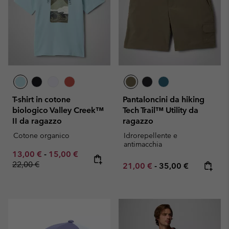
T-shirt in cotone
Pantaloncini da hiking
biologico Valley Creek™
Tech Trail™ Utility da
II da ragazzo
ragazzo
Cotone organico
Idrorepellente e
antimacchia
Minimum sale price:
Maximum sale price:
Regular price:
13,00 €
-
15,00 €
22,00 €
Minimum sale price:
Maximum price:
21,00 €
-
35,00 €