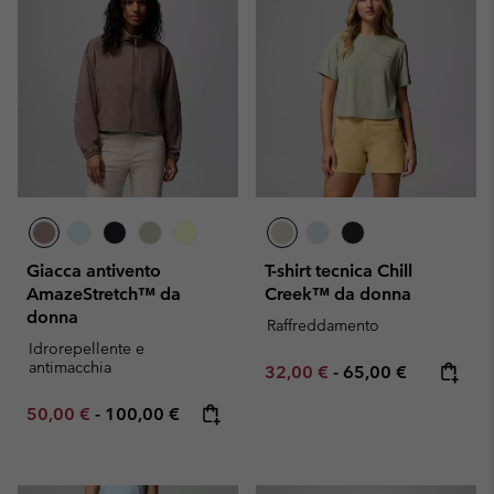
Giacca antivento
T-shirt tecnica Chill
AmazeStretch™ da
Creek™ da donna
donna
Raffreddamento
Idrorepellente e
antimacchia
Minimum sale price:
Maximum price:
32,00 €
-
65,00 €
Minimum sale price:
Maximum price:
50,00 €
-
100,00 €