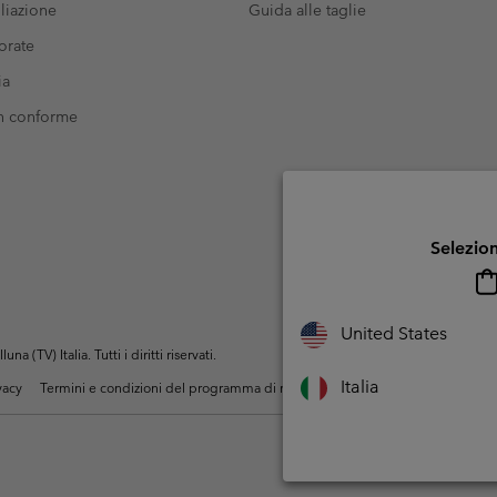
liazione
Guida alle taglie
orate
ia
on conforme
Selezion
United States
(TV) Italia. Tutti i diritti riservati.
Italia
ivacy
Termini e condizioni del programma di membership
Condizioni di utiliz