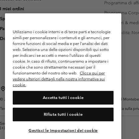
Programma di affi
I miei ordini
Programma Corp
Spedizione
Investitori & med
Pagamento
Utilizziamo i cookie interni e di terze parti e tecnologie
Accessibilità: N
simili per personalizzare i contenuti e gli annunci, per
Domande frequenti
fornire funzioni di social media e per l'analisi dei dati
web. Seleziona una delle opzioni disponibili qui sotto
per indicarci se accetti o meno l'utilizzo di questi
cookie. In caso di rifiuto, continueremo a impostare i
cookie che sono strettamente necessari per il
funzionamento del nostro sito web.
Clicca qui per
vedere ulteriori dettagli nella nostra informativa sui
cookie.
Italia
Accetta tutti i cookie
©
2026
Columbia Sportswear Italy S.R.L.. Via Feltrina Centro 11/8, 31044 Montebelluna 
Termini di utilizzo
Condizioni Generali di Venditaa
Garanzia
Politica sulla pr
Rifiuta tutti i cookie
Servizio clienti: Lun. - ven. 9:00 - 13:00 & 14:00- 18:00
(+)390694804176
Gestisci le impostazioni dei cookie