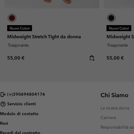
Nuovi Colori
Nuovi Colori
Midweight Stretch Tight da donna
Midweight S
Traspirante
Traspirante
Regular price:
Regular pric
55,00 €
55,00 €
Chi Siamo
(+)390694804176
Servizio clienti
La nostra storia
Modulo di contatto
Carriera
Resi
Responsabilità so
Recedi dal contratto