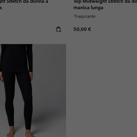
ht Stretch da donna a
Top Midweight Stretch da d
a
manica lunga
Traspirante
e:
Regular price:
50,00 €