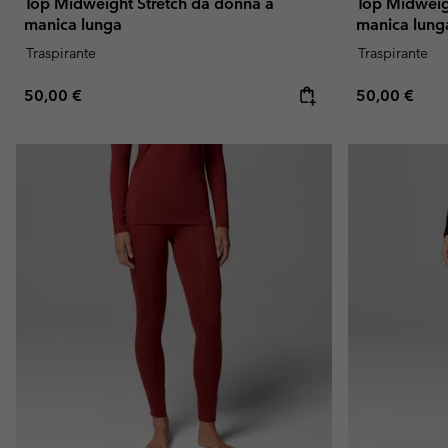
Top Midweight Stretch da donna a
Top Midweig
manica lunga
manica lung
Traspirante
Traspirante
Regular price:
Regular pric
50,00 €
50,00 €