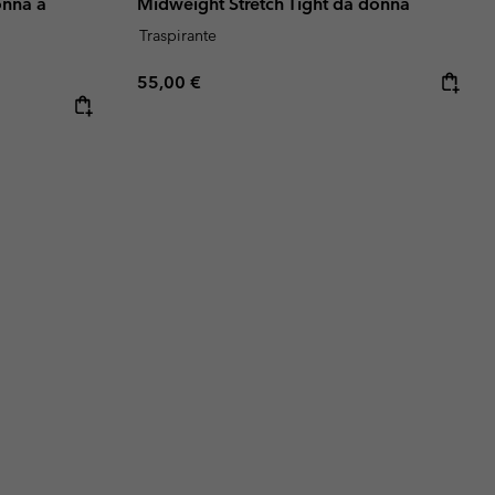
onna a
Midweight Stretch Tight da donna
Traspirante
Regular price:
55,00 €