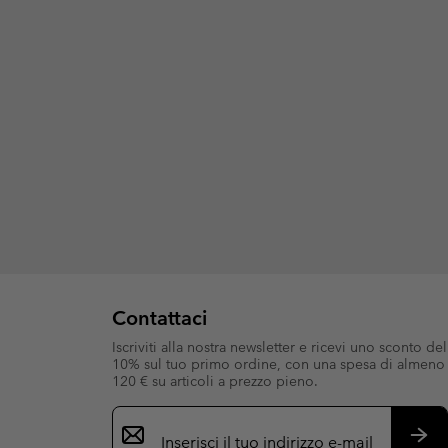
Contattaci
Iscriviti alla nostra newsletter e ricevi uno sconto del
10% sul tuo primo ordine, con una spesa di almeno
120 € su articoli a prezzo pieno.
Iscrizione
e-