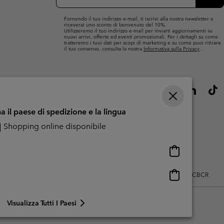
mail
Iscri
Fornendo il tuo indirizzo e-mail, ti iscrivi alla nostra newsletter e
riceverai uno sconto di benvenuto del 10%.
Utilizzeremo il tuo indirizzo e-mail per inviarti aggiornamenti su
nuovi arrivi, offerte ed eventi promozionali. Per i dettagli su come
tratteremo i tuoi dati per scopi di marketing e su come puoi ritirare
il tuo consenso, consulta la nostra
Informativa sulla Privacy
.
a il paese di spedizione e la lingua
Shopping online disponibile
Shopping
online
disponibile
Shopping
zo dei contenuti generati dagli utenti
Impressum
Cookies
Public CBCR
online
disponibile
Visualizza Tutti I Paesi