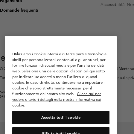
Pagamento
Pile
Pile
Accessibilità: N
Omni-MAX™
Amaze™
Domande frequenti
Pile Tecnici
Pile Tecnici
Omni-MAX™
Pile in Sherpa
Pile in Sherpa
Pile Casual
Pile Casual
Gilet in Pile
Gilet in Pile
Utilizziamo i cookie interni e di terze parti e tecnologie
Italia
simili per personalizzare i contenuti e gli annunci, per
fornire funzioni di social media e per l'analisi dei dati
©
2026
Columbia Sportswear Italy S.R.L.. Via Feltrina Centro 11/8, 31044 Montebelluna 
web. Seleziona una delle opzioni disponibili qui sotto
per indicarci se accetti o meno l'utilizzo di questi
Termini di utilizzo
Condizioni Generali di Venditaa
Garanzia
Politica sulla pr
cookie. In caso di rifiuto, continueremo a impostare i
cookie che sono strettamente necessari per il
Servizio clienti: Lun. - ven. 9:00 - 13:00 & 14:00- 18:00
funzionamento del nostro sito web.
Clicca qui per
(+)390694804176
vedere ulteriori dettagli nella nostra informativa sui
cookie.
Accetta tutti i cookie
Rifiuta tutti i cookie