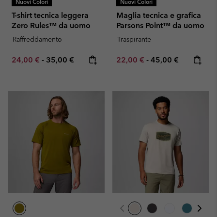
Nuovi Colori
Nuovi Colori
T-shirt tecnica leggera
Maglia tecnica e grafica
Zero Rules™ da uomo
Parsons Point™ da uomo
Raffreddamento
Traspirante
Minimum sale price:
Maximum price:
Minimum sale price:
Maximum price:
24,00 €
-
35,00 €
22,00 €
-
45,00 €