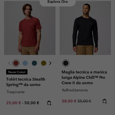
Esplora Ora
Maglia tecnica a manica
Nuovi Colori
lunga Alpine Chill™ Pro
T-shirt tecnica Stealth
Crew II da uomo
Spring™ da uomo
Raffreddamento
Traspirante
Sale price:
Regular price:
38,00 €
55,00 €
Minimum sale price:
Maximum price:
25,00 €
-
50,00 €