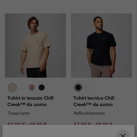
T-shirt in tessuto Chill
T-shirt tecnica Chill
Creek™ da uomo
Creek™ da uomo
Traspirante
Raffreddamento
Minimum sale price:
Maximum sale price:
Regular price:
Minimum sale price:
Maximum sale pric
Regular pr
42,00 €
-
49,00 €
42,00 €
-
48,00 €
70,00 €
60,00 €