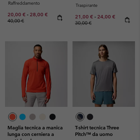
Raffreddamento
Traspirante
Minimum sale price:
Maximum sale price:
Regular price:
20,00 €
-
28,00 €
Minimum sale price:
Maximum sale pric
Regular pr
21,00 €
-
24,00 €
40,00 €
30,00 €
Maglia tecnica a manica
T-shirt tecnica Three
lunga con cerniera a
Pitch™ da uomo