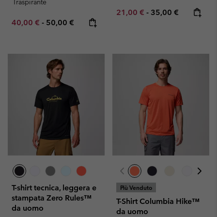
Traspirante
Minimum sale price:
Maximum price:
21,00 €
-
35,00 €
Minimum sale price:
Maximum price:
40,00 €
-
50,00 €
T-shirt tecnica, leggera e
Più Venduto
stampata Zero Rules™
T-Shirt Columbia Hike™
da uomo
da uomo