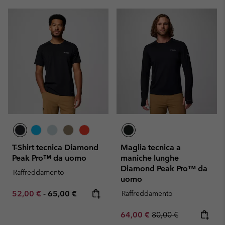
T-Shirt tecnica Diamond
Maglia tecnica a
Peak Pro™ da uomo
maniche lunghe
Diamond Peak Pro™ da
Raffreddamento
uomo
Minimum sale price:
Maximum price:
52,00 €
-
65,00 €
Raffreddamento
Sale price:
Regular price:
64,00 €
80,00 €