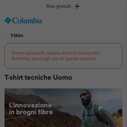
Resi gratuiti
SKIP
Columbia
TO
Sportswear
CONTENT
T-Shirt
SKIP
TO
MAIN
NAV
Siamo spiacenti, questo articolo è esaurito.
Potrebbe piacergli una di queste opzioni.
SKIP
TO
SEARCH
T-shirt tecniche Uomo
L'innovazione
in brogni fibra