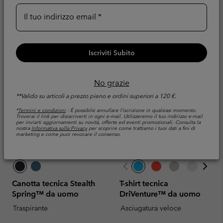
Minimum sale price:
Maximum price:
32,00 €
-
65,00 €
Il tuo indirizzo email
Iscriviti Subito
No grazie
**Valido su articoli a prezzo pieno e ordini superiori a 120 €.
*
Termini e condizioni
: È possibile annullare l’iscrizione in qualsiasi momento.
Troverai il link per disiscriverti in ogni e-mail. Utilizzeremo il tuo indirizzo e-mail
per inviarti aggiornamenti su novità, offerte ed eventi promozionali. Consulta la
nostra
Informativa sulla Privacy
per scoprire come trattiamo i tuoi dati a fini di
marketing e come puoi revocare il consenso.
Canotta tecnica Stealth
T-shirt tecnica
Spring™ da uomo
DriVenture™ da uomo
Traspirante
Asciugatura veloce