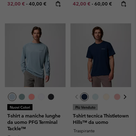
Minimum sale price:
Maximum price:
Minimum sale price:
Maximum price:
32,00 €
-
40,00 €
42,00 €
-
60,00 €
Nuovi Colori
Più Venduto
T-shirt a maniche lunghe
T-shirt tecnica Thistletown
da uomo PFG Terminal
Hills™ da uomo
Tackle™
Traspirante