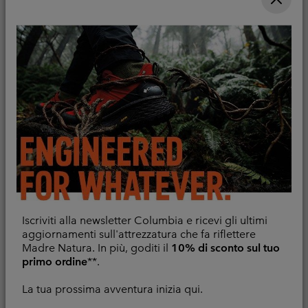
Maglia tecnica a
Nuovi Colori
Iscriviti alla newsletter Columbia e ricevi gli ultimi
maniche lunghe PFG
aggiornamenti sull'attrezzatura che fa riflettere
Maglia tecnica con
Uncharted™ II da uomo
Madre Natura. In più, goditi il
10% di sconto sul tuo
cerniera a metà
primo ordine
**.
lunghezza Stealth
Traspirante
Spring™ da uomo
La tua prossima avventura inizia qui.
Sale price:
Regular price:
44,00 €
55,00 €
Traspirante