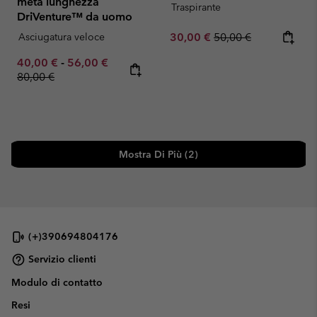
metà lunghezza
Traspirante
DriVenture™ da uomo
Sale price:
Regular price:
Asciugatura veloce
30,00 €
50,00 €
Minimum sale price:
Maximum sale price:
Regular price:
40,00 €
-
56,00 €
80,00 €
Mostra Di Più (2)
(+)390694804176
Servizio clienti
Modulo di contatto
Resi