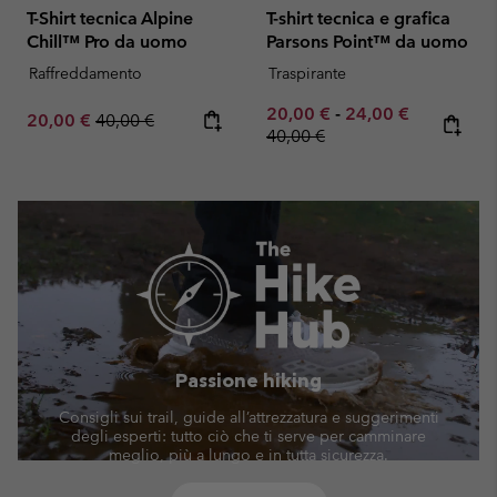
T-Shirt tecnica Alpine
T-shirt tecnica e grafica
Chill™ Pro da uomo
Parsons Point™ da uomo
Raffreddamento
Traspirante
Minimum sale price:
Maximum sale pric
Regular pr
20,00 €
-
24,00 €
Sale price:
Regular price:
20,00 €
40,00 €
40,00 €
Passione hiking
Consigli sui trail, guide all’attrezzatura e suggerimenti
degli esperti: tutto ciò che ti serve per camminare
meglio, più a lungo e in tutta sicurezza.