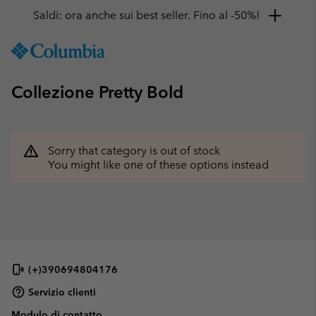
Saldi: ora anche sui best seller. Fino al -50%!
SKIP
Columbia
TO
Sportswear
CONTENT
Collezione Pretty Bold
SKIP
TO
MAIN
NAV
Sorry that category is out of stock
SKIP
You might like one of these options instead
TO
SEARCH
(+)390694804176
Servizio clienti
Modulo di contatto